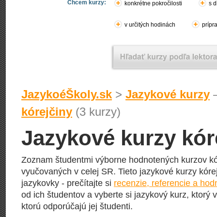
Chcem kurzy:
konkrétne pokročilosti
s d
v určitých hodinách
prípr
JazykoéŠkoly.sk
>
Jazykové kurzy
–
kórejčiny
(3 kurzy)
Jazykové kurzy kór
Zoznam študentmi výborne hodnotených kurzov kó
vyučovaných v celej SR. Tieto jazykové kurzy kórej
jazykovky - prečítajte si
recenzie, referencie a hod
od ich študentov a vyberte si jazykový kurz, ktorý 
ktorú odporúčajú jej študenti.