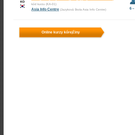
KO
kód kurzu (KA-01)
6 –
Asia Info Centre
(Jazyková škola Asia Info Centre)
Online kurzy kórejčiny