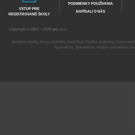
PODMIENKY POUŽÍVANIA
VSTUP PRE
NAPÍSALI O NÁS
REGISTROVANÉ ŠKOLY
Copyright © 2001 – 2026
gdi, s.r.o.
Jazykové skúšky
,
Kurzy angličtiny
,
Angličtina
,
Výučba angličtiny
,
Kurzy nemč
španielčiny
,
Španielčina
,
Výučba španielčiny
,
Kur