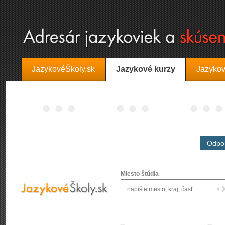
JazykovéŠkoly.sk
Jazykové kurzy
Jazykov
Odpor
Miesto štúdia