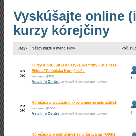
Vyskúšajte online (
kurzy kórejčiny
Jazyk
Názov kurzu a meno školy
Poč. štu
Kurzy KÓREJSKÉHO jazyka pre firmy - Business
Etiketa/ Technická Kórejčina/ ...
KO
kód kurzu (KPF)
1 –
Asia Info Centre
(Jazyková škola Asia Info Centre)
Kórejčina pre začiatočníkov a mierne pokročilých
KO
kód kurzu (KZ-01)
6 –
Asia Info Centre
(Jazyková škola Asia Info Centre)
Kórejčina pre pokročilých (aj príprava na TOPIK)