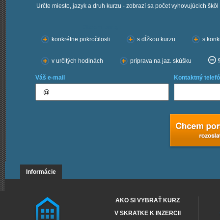
Určte miesto, jazyk a druh kurzu - zobrazí sa počet vyhovujúcich škôl
Chcem kurzy:
konkrétne pokročilosti
s dĺžkou kurzu
s konk
v určitých hodinách
príprava na jaz. skúšku
Váš e-mail
Kontaktný telefó
Informácie
AKO SI VYBRAŤ KURZ
V SKRATKE K INZERCII