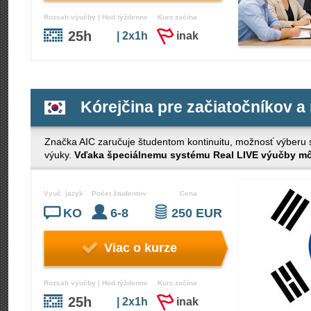
Rozsah výučby | Hod týždenne
Kurz začína
25h
| 2x1h
inak
Kórejčina pre začiatočníkov a
Značka AIC zaručuje študentom kontinuitu, možnosť výberu s č
výuky.
Vďaka špeciálnemu systému Real LIVE výučby môž
Vyuč. jazyk
Počet študentov
Cena
KO
6-8
250 EUR
Viac o kurze
Rozsah výučby | Hod týždenne
Kurz začína
25h
| 2x1h
inak