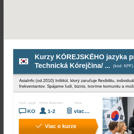
Kurzy KÓREJSKÉHO jazyka pre 
Technická Kórejčina/ ...
(kód: KPF)
AsiaInfo (od.2010) Inštitút, ktorý zaručuje flexibilitu, indivi
frekventantov. Spájame ľudí, biznis, tvoríme komunitu a mož
Vyuč. jazyk
Počet študentov
Cena
KO
1-2
viac…
Viac o kurze