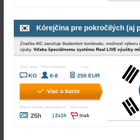
Kórejčina pre pokročilých (aj 
Značka AIC zaručuje študentom kontinuitu, možnosť výberu s č
výuky.
Vďaka špeciálnemu systému Real LIVE výučby môž
Vyuč. jazyk
Počet študentov
Cena
KO
6-8
250 EUR
Viac o kurze
Rozsah výučby | Hod týždenne
Kurz začína
25h
| 2x1h
inak