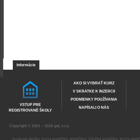
Informácie
AKO SI VYBRAŤ KURZ
V SKRATKE K INZERCII
PODMIENKY POUŽÍVANIA
VSTUP PRE
NAPÍSALI O NÁS
REGISTROVANÉ ŠKOLY
Copyright © 2001 – 2026
gdi, s.r.o.
Jazykové skúšky
,
Kurzy angličtiny
,
Angličtina
,
Výučba angličtiny
,
Kurzy nemč