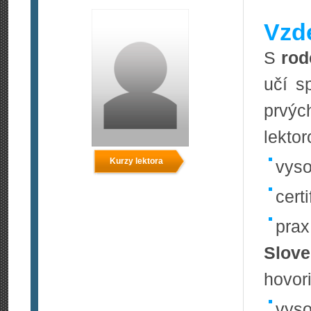
Vzde
S
rod
učí s
prvýc
lekto
Kurzy lektora
vyso
certi
prax
Slove
hovor
vyso