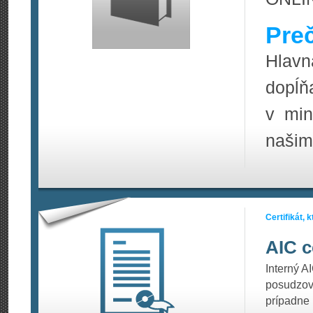
Pre
Hlavn
dopĺň
v min
našim
Certifikát,
AIC c
Interný A
posudzov
prípadne