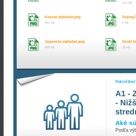
423 kB
Korean alphabet.png
Sejong 1
362 kB
4 kB
Japanese alphabet.png
Genki b
490 kB
38 kB
Pokročilosť
A1 - 
- Niž
stred
Aké sú
Podľa vý