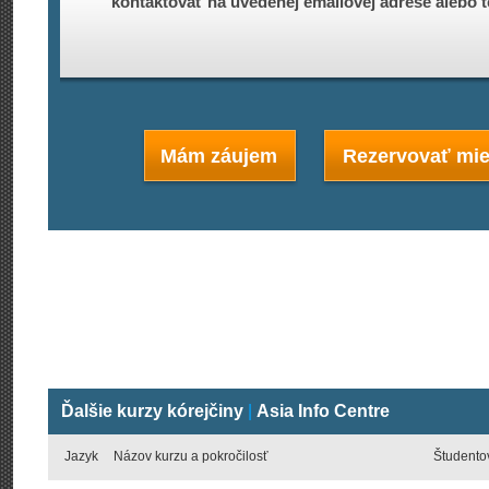
kontaktovať na uvedenej emailovej adrese alebo t
Mám záujem
Rezervovať mie
Ďalšie kurzy kórejčiny
|
Asia Info Centre
Jazyk
Názov kurzu a pokročilosť
Študento