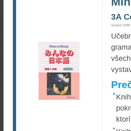
Min
3A C
Vydané 1998 
Učebn
gram
všech
vysta
Pre
Knih
pokr
ktor