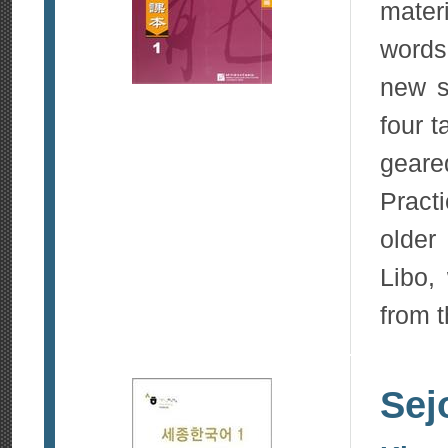
mater
words
new s
four t
geare
Pract
older
Libo,
from t
Sej