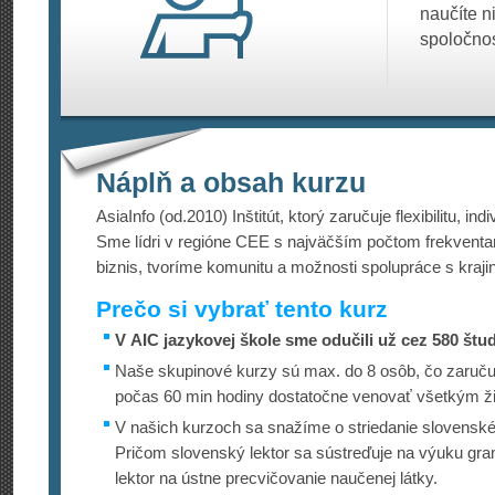
naučíte n
spoločnos
Náplň a obsah kurzu
AsiaInfo (od.2010) Inštitút, ktorý zaručuje flexibilitu, indi
Sme lídri v regióne CEE s najväčším počtom frekventa
biznis, tvoríme komunitu a možnosti spolupráce s kraj
Prečo si vybrať tento kurz
V AIC jazykovej škole sme odučili už cez 580 štu
Naše skupinové kurzy sú max. do 8 osôb, čo zaručuj
počas 60 min hodiny dostatočne venovať všetkým ž
V našich kurzoch sa snažíme o striedanie slovenskéh
Pričom slovenský lektor sa sústreďuje na výuku gra
lektor na ústne precvičovanie naučenej látky.