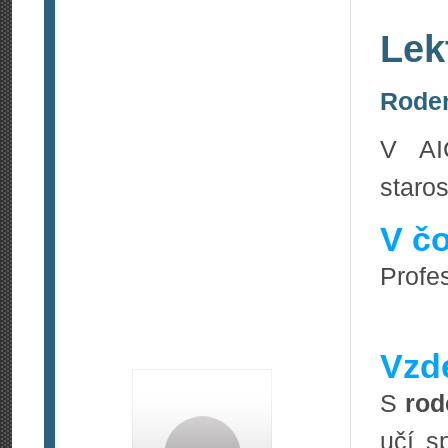
Lek
Roden
V AI
staros
V čo
Profes
Vzde
S
rod
učí s