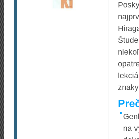
Posky
najp
Hirag
Štude
nieko
opatr
lekci
znaky
Pre
Genk
na v