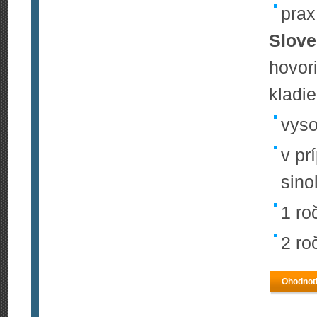
prax
Slove
hovo
kladie
vyso
v pr
sino
1 ro
2 ro
Ohodnoti