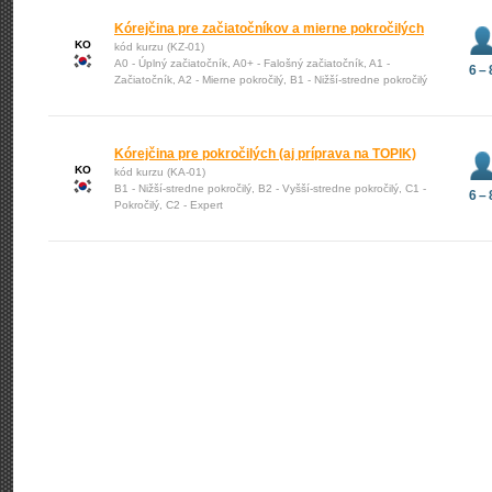
Kórejčina pre začiatočníkov a mierne pokročilých
KO
kód kurzu (KZ-01)
A0 - Úplný začiatočník, A0+ - Falošný začiatočník, A1 -
6 – 
Začiatočník, A2 - Mierne pokročilý, B1 - Nižší-stredne pokročilý
Kórejčina pre pokročilých (aj príprava na TOPIK)
KO
kód kurzu (KA-01)
B1 - Nižší-stredne pokročilý, B2 - Vyšší-stredne pokročilý, C1 -
6 – 
Pokročilý, C2 - Expert