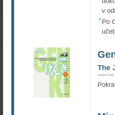
doko
v od
Po G
učeb
Gen
The 
Vydané 2004 
Pokra