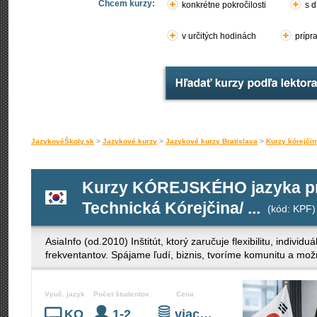
Chcem kurzy:
konkrétne pokročilosti
s d
v určitých hodinách
prípr
JazykovéŠkoly.sk
>
Jazykové kurzy
>
Jazykové kurzy Bratislava
>
Kurzy kórejčin
Kurzy KÓREJSKÉHO jazyka pre 
Technická Kórejčina/ ...
(kód: KPF)
AsiaInfo (od.2010) Inštitút, ktorý zaručuje flexibilitu, indivi
frekventantov. Spájame ľudí, biznis, tvoríme komunitu a mož
Vyuč. jazyk
Počet študentov
Cena
KO
1-2
viac…