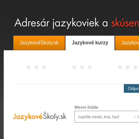
JazykovéŠkoly.sk
Jazykové kurzy
Jazykov
Odpor
Miesto štúdia