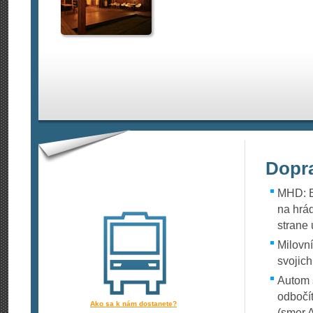
Dopr
MHD: E
na hrá
strane
Milovní
svojich
Autom 
odbočí
Ako sa k nám dostanete?
(smer 