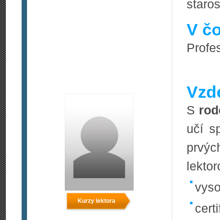
staros
V čo
Profes
Vzde
S
rod
učí s
prvýc
lekto
vyso
Kurzy lektora
certi