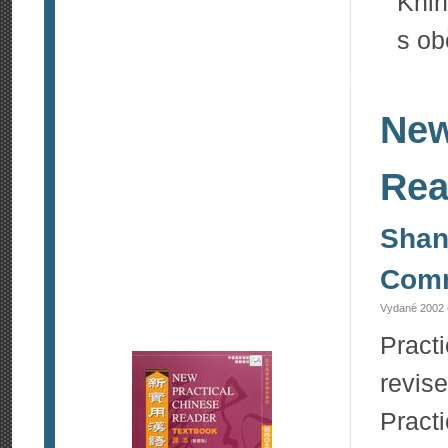
Knih
s ob
New
Rea
Shan
Comm
Vydané 2002 
Pract
revis
Prac