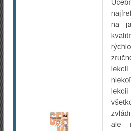
Uče
najfr
na j
kvalit
rých
zručn
lekc
nieko
lekci
všetk
zvlád
ale 