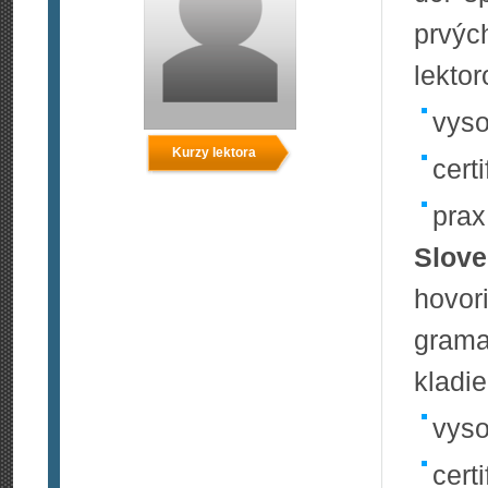
prvýc
lekto
vyso
Kurzy lektora
certi
prax
Slove
hovor
gram
kladie
vyso
cert