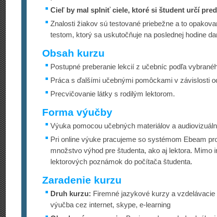
Cieľ by mal splniť ciele, ktoré si študent určí pre
Znalosti žiakov sú testované priebežne a to opakova
testom, ktorý sa uskutočňuje na poslednej hodine d
Obsah kurzu
Postupné preberanie lekcií z učebníc podľa vybrané
Práca s ďalšími učebnými pomôckami v závislosti od 
Precvičovanie látky s rodilým lektorom.
Forma výučby
Výuka pomocou učebných materiálov a audiovizuál
Pri online výuke pracujeme so systémom Ebeam proj
množstvo výhod pre študenta, ako aj lektora. Mimo 
lektorových poznámok do počítača študenta.
Zaradenie kurzu
Druh kurzu:
Firemné jazykové kurzy a vzdelávacie 
výučba cez internet, skype, e-learning