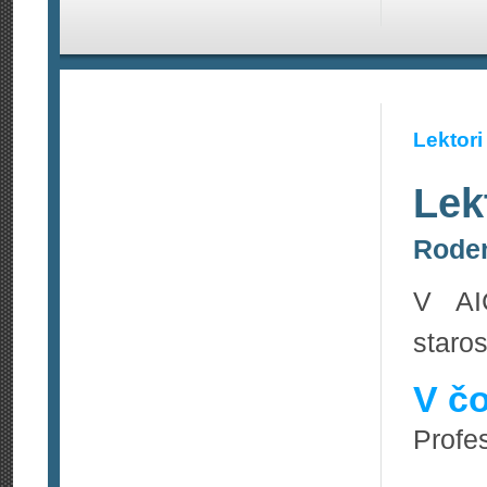
Lektori
Lek
Roden
V AI
staros
V čo
Profes