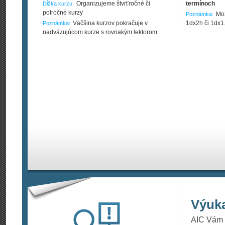
Organizujeme štvrťročné či
termínoch
Dĺžka kurzu:
polročné kurzy
Mož
Poznámka:
Väčšina kurzov pokračuje v
1dx2h či 1dx1
Poznámka:
nadväzujúcom kurze s rovnakým lektorom.
Výuk
AIC Vám p