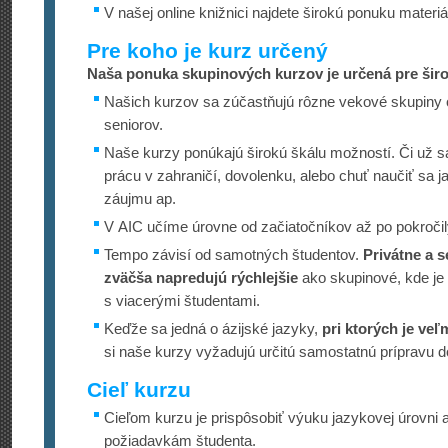
V našej online knižnici najdete širokú ponuku materi
Pre koho je kurz určený
Naša ponuka skupinových kurzov je určená pre širo
Našich kurzov sa zúčastňujú rôzne vekové skupiny 
seniorov.
Naše kurzy ponúkajú širokú škálu možností. Či už sa
prácu v zahraničí, dovolenku, alebo chuť naučiť sa j
záujmu ap.
V AIC učíme úrovne od začiatočníkov až po pokročil
Tempo závisí od samotných študentov.
Privátne a s
zväčša napredujú rýchlejšie
ako skupinové, kde je
s viacerými študentami.
Keďže sa jedná o ázijské jazyky,
pri ktorých je veľ
si naše kurzy vyžadujú určitú samostatnú prípravu 
Cieľ kurzu
Cieľom kurzu je prispôsobiť výuku jazykovej úrovni
požiadavkám študenta.