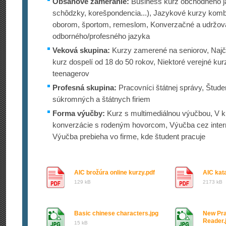
Obsahové zameranie:
Business kurz obchodného j
schôdzky, korešpondencia...), Jazykové kurzy kom
oborom, športom, remeslom, Konverzačné a udržova
odborného/profesného jazyka
Veková skupina:
Kurzy zamerené na seniorov, Najča
kurz dospelí od 18 do 50 rokov, Niektoré verejné 
teenagerov
Profesná skupina:
Pracovníci štátnej správy, Štude
súkromných a štátnych firiem
Forma výučby:
Kurz s multimediálnou výučbou, V ku
konverzácie s rodeným hovorcom, Výučba cez intern
Výučba prebieha vo firme, kde študent pracuje
AIC brožúra online kurzy.pdf
AIC kata
129 kB
2173 kB
Basic chinese characters.jpg
New Pra
Reader.
15 kB