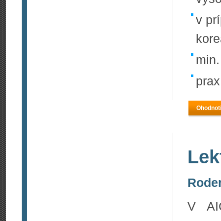
v pr
kore
min.
prax
Ohodnoti
Lek
Roden
V AI