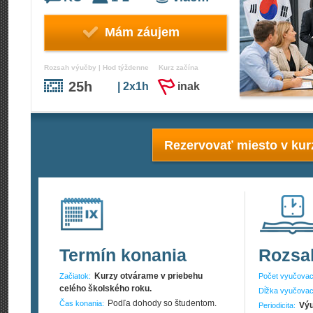
Mám záujem
Rozsah výučby | Hod týždenne
Kurz začína
25h
| 2x1h
inak
Rezervovať miesto v kur
Termín konania
Rozsa
Kurzy otvárame v priebehu
Začiatok:
Počet vyučovac
celého školského roku.
Dĺžka vyučovac
Podľa dohody so študentom.
Čas konania:
Výu
Periodicita: