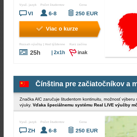
Vyuč. jazyk
Počet študentov
Cena
VI
6-8
250 EUR
Viac o kurze
Rozsah výučby | Hod týždenne
Kurz začína
25h
| 2x1h
inak
Čínština pre začiatočníkov a 
Značka AIC zaručuje študentom kontinuitu, možnosť výberu s č
výuky.
Vďaka špeciálnemu systému Real LIVE výučby môž
Vyuč. jazyk
Počet študentov
Cena
ZH
6-8
250 EUR