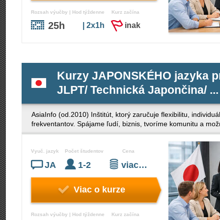
Rozsah výučby | Hod týždenne
Kurz začína
25h
| 2x1h
inak
Kurzy JAPONSKÉHO jazyka pre 
JLPT/ Technická Japončina/ ...
AsiaInfo (od.2010) Inštitút, ktorý zaručuje flexibilitu, indivi
frekventantov. Spájame ľudí, biznis, tvoríme komunitu a mož
Vyuč. jazyk
Počet študentov
Cena
JA
1-2
viac…
Viac o kurze
Rozsah výučby | Hod týždenne
Kurz začína