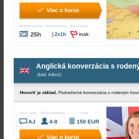
Viac o kurze
Rozsah výučby | Hod týždenne
Kurz začína
25h
| 2x1h
inak
Anglická konverzácia s roden
(kód: AJko1)
Hovoriť je základ.
Podvečerná konverzácia s rodeným hovor
Vyuč. jazyk
Počet študentov
Cena
AJ
4-8
150 EUR
Viac o kurze