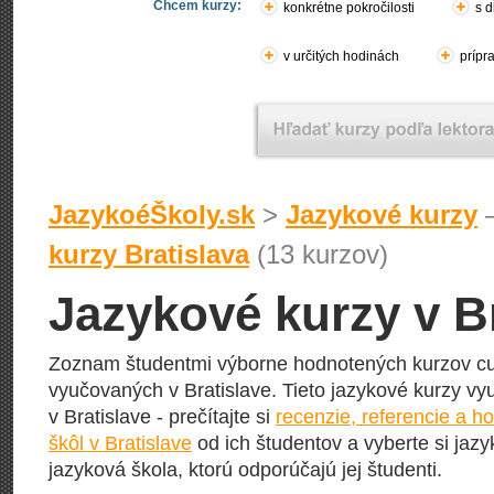
Chcem kurzy:
konkrétne pokročilosti
s d
v určitých hodinách
prípr
JazykoéŠkoly.sk
>
Jazykové kurzy
–
kurzy Bratislava
(13 kurzov)
Jazykové kurzy v B
Zoznam študentmi výborne hodnotených kurzov cu
vyučovaných v Bratislave. Tieto jazykové kurzy vyu
v Bratislave - prečítajte si
recenzie, referencie a h
škôl v Bratislave
od ich študentov a vyberte si jazy
jazyková škola, ktorú odporúčajú jej študenti.