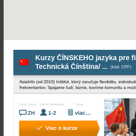
Kurzy ČÍNSKEHO jazyka pre fi
Technická Čínština/ ...
(kód: CPF)
AsiaInfo (od.2010) Inštitút, ktorý zaručuje flexibilitu, indivi
frekventantov. Spájame ľudí, biznis, tvoríme komunitu a mož
Vyuč. jazyk
Počet študentov
Cena
ZH
1-2
viac…
Viac o kurze