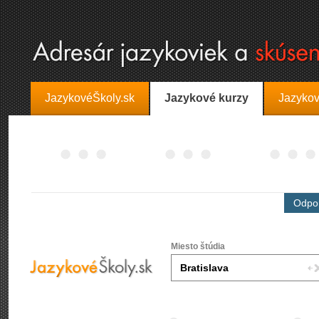
JazykovéŠkoly.sk
Jazykové kurzy
Jazykov
Odpor
Miesto štúdia