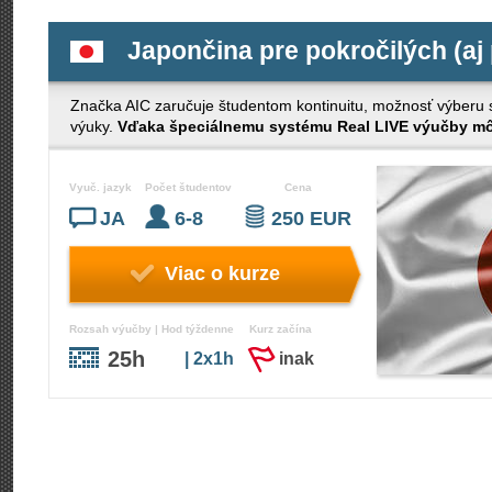
Japončina pre pokročilých (aj
Značka AIC zaručuje študentom kontinuitu, možnosť výberu s č
výuky.
Vďaka špeciálnemu systému Real LIVE výučby môž
Vyuč. jazyk
Počet študentov
Cena
JA
6-8
250 EUR
Viac o kurze
Rozsah výučby | Hod týždenne
Kurz začína
25h
| 2x1h
inak