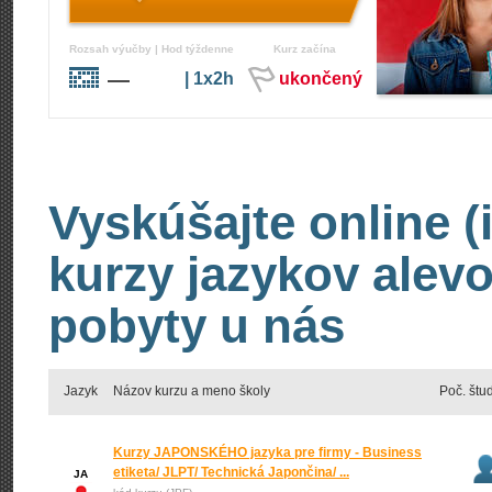
Rozsah výučby | Hod týždenne
Kurz začína
—
| 1x2h
ukončený
Vyskúšajte online (
kurzy jazykov alevo
pobyty u nás
Jazyk
Názov kurzu a meno školy
Poč. štu
Kurzy JAPONSKÉHO jazyka pre firmy - Business
etiketa/ JLPT/ Technická Japončina/ ...
JA