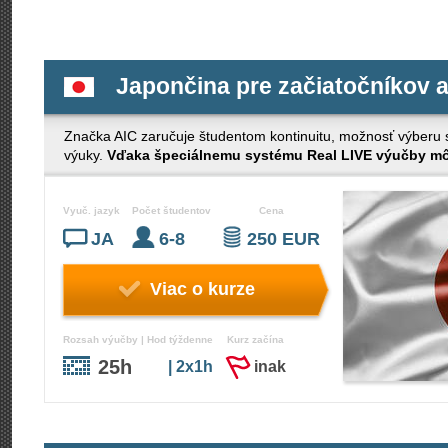
Japončina pre začiatočníkov a
Značka AIC zaručuje študentom kontinuitu, možnosť výberu s č
výuky.
Vďaka špeciálnemu systému Real LIVE výučby môž
Vyuč. jazyk
Počet študentov
Cena
JA
6-8
250 EUR
Viac o kurze
Rozsah výučby | Hod týždenne
Kurz začína
25h
| 2x1h
inak