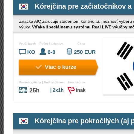
Kórejčina pre začiatočníkov a
Značka AIC zaručuje študentom kontinuitu, možnosť výberu s č
výuky.
Vďaka špeciálnemu systému Real LIVE výučby môž
Vyuč. jazyk
Počet študentov
Cena
KO
6-8
250 EUR
Viac o kurze
Rozsah výučby | Hod týždenne
Kurz začína
25h
| 2x1h
inak
Kórejčina pre pokročilých (aj 