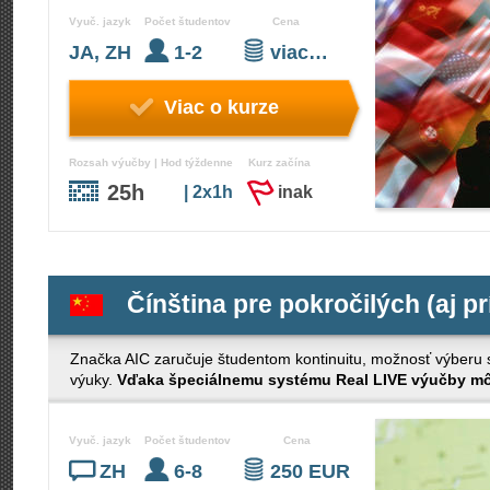
Vyuč. jazyk
Počet študentov
Cena
JA, ZH
1-2
viac…
Viac o kurze
Rozsah výučby | Hod týždenne
Kurz začína
25h
| 2x1h
inak
Čínština pre pokročilých (aj p
Značka AIC zaručuje študentom kontinuitu, možnosť výberu s č
výuky.
Vďaka špeciálnemu systému Real LIVE výučby môž
Vyuč. jazyk
Počet študentov
Cena
ZH
6-8
250 EUR