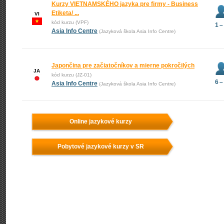
Kurzy VIETNAMSKÉHO jazyka pre firmy - Business
Etiketa/ ...
VI
kód kurzu (VPF)
1 –
Asia Info Centre
(Jazyková škola Asia Info Centre)
Japončina pre začiatočníkov a mierne pokročilých
JA
kód kurzu (JZ-01)
6 –
Asia Info Centre
(Jazyková škola Asia Info Centre)
Online jazykové kurzy
Pobytové jazykové kurzy v SR