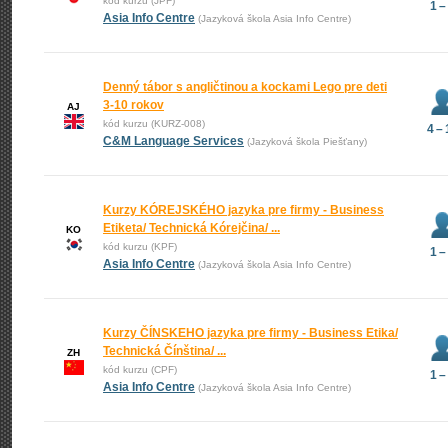
kód kurzu (JPF)
1 –
Asia Info Centre
(Jazyková škola Asia Info Centre)
Denný tábor s angličtinou a kockami Lego pre deti
3-10 rokov
AJ
kód kurzu (KURZ-008)
4 – 
C&M Language Services
(Jazyková škola Piešťany)
Kurzy KÓREJSKÉHO jazyka pre firmy - Business
Etiketa/ Technická Kórejčina/ ...
KO
kód kurzu (KPF)
1 –
Asia Info Centre
(Jazyková škola Asia Info Centre)
Kurzy ČÍNSKEHO jazyka pre firmy - Business Etika/
Technická Čínština/ ...
ZH
kód kurzu (CPF)
1 –
Asia Info Centre
(Jazyková škola Asia Info Centre)