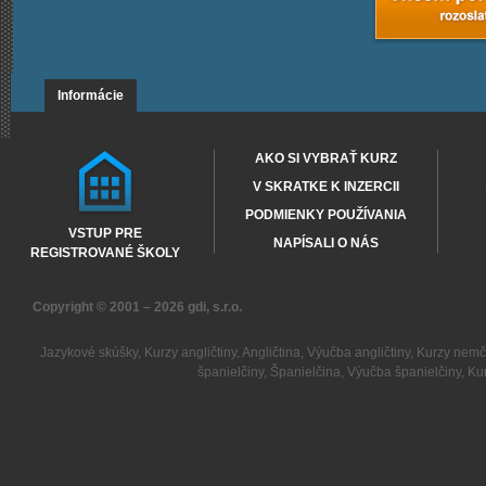
Informácie
AKO SI VYBRAŤ KURZ
V SKRATKE K INZERCII
PODMIENKY POUŽÍVANIA
VSTUP PRE
NAPÍSALI O NÁS
REGISTROVANÉ ŠKOLY
Copyright © 2001 – 2026
gdi, s.r.o.
Jazykové skúšky
,
Kurzy angličtiny
,
Angličtina
,
Výučba angličtiny
,
Kurzy nemč
španielčiny
,
Španielčina
,
Výučba španielčiny
,
Kur