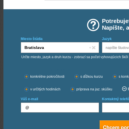
Potrebuje
Napíšte, 
Miesto štúdia
Jazyk
Určte miesto, jazyk a druh kurzu - zobrazí sa počet vyhovujúcich škôl
Chcem kurzy:
konkrétne pokročilosti
s dĺžkou kurzu
s konk
v určitých hodinách
príprava na jaz. skúšku
Váš e-mail
Kontaktný telefó