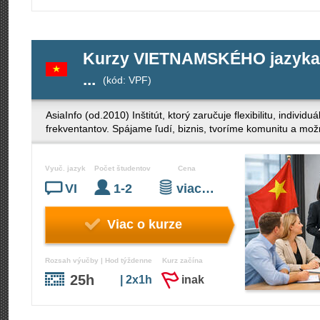
Kurzy VIETNAMSKÉHO jazyka pr
...
(kód: VPF)
AsiaInfo (od.2010) Inštitút, ktorý zaručuje flexibilitu, indivi
frekventantov. Spájame ľudí, biznis, tvoríme komunitu a mož
Vyuč. jazyk
Počet študentov
Cena
VI
1-2
viac…
Viac o kurze
Rozsah výučby | Hod týždenne
Kurz začína
25h
| 2x1h
inak