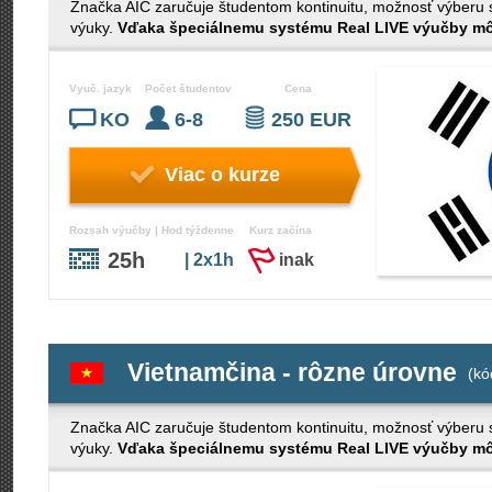
Značka AIC zaručuje študentom kontinuitu, možnosť výberu s č
výuky.
Vďaka špeciálnemu systému Real LIVE výučby môž
Vyuč. jazyk
Počet študentov
Cena
KO
6-8
250 EUR
Viac o kurze
Rozsah výučby | Hod týždenne
Kurz začína
25h
| 2x1h
inak
Vietnamčina - rôzne úrovne
(kó
Značka AIC zaručuje študentom kontinuitu, možnosť výberu s č
výuky.
Vďaka špeciálnemu systému Real LIVE výučby môž