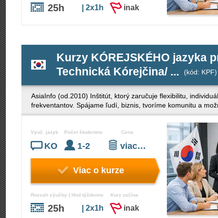
25h
| 2x1h
inak
Kurzy KÓREJSKÉHO jazyka pre 
Technická Kórejčina/ ...
(kód: KPF)
AsiaInfo (od.2010) Inštitút, ktorý zaručuje flexibilitu, indivi
frekventantov. Spájame ľudí, biznis, tvoríme komunitu a mož
Vyuč. jazyk
Počet študentov
Cena
KO
1-2
viac…
Viac o kurze
Rozsah výučby | Hod týždenne
Kurz začína
25h
| 2x1h
inak