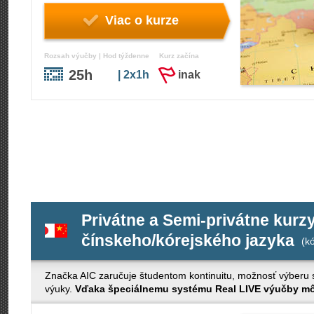
Viac o kurze
Rozsah výučby | Hod týždenne
Kurz začína
25h
| 2x1h
inak
Privátne a Semi-privátne kurz
čínskeho/kórejského jazyka
(kó
Značka AIC zaručuje študentom kontinuitu, možnosť výberu s č
výuky.
Vďaka špeciálnemu systému Real LIVE výučby môž