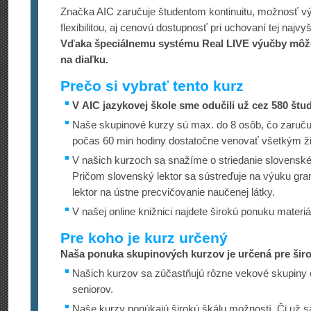
Značka AIC zaručuje študentom kontinuitu, možnosť v
flexibilitou, aj cenovú dostupnosť pri uchovaní tej najvy
Vďaka špeciálnemu systému Real LIVE výučby môže
na diaľku.
Prečo si vybrať tento kurz
V AIC jazykovej škole sme odučili už cez 580 štu
Naše skupinové kurzy sú max. do 8 osôb, čo zaručuj
počas 60 min hodiny dostatočne venovať všetkým ž
V našich kurzoch sa snažíme o striedanie slovenskéh
Pričom slovenský lektor sa sústreďuje na výuku gra
lektor na ústne precvičovanie naučenej látky.
V našej online knižnici najdete širokú ponuku materi
Pre koho je kurz určený
Naša ponuka skupinových kurzov je určená pre širo
Našich kurzov sa zúčastňujú rôzne vekové skupiny 
seniorov.
Naše kurzy ponúkajú širokú škálu možností. Či už sa