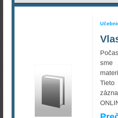
Učebnic
Vla
Počas
sme 
materi
Tieto
zázna
ONLIN
Pre