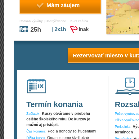
Mám záujem
Rozsah výučby | Hod týždenne
Kurz začína
25h
| 2x1h
inak
Rezervovať miesto v kur
Termín konania
Rozsa
Kurzy otvárame v priebehu
Začiatok:
Počet vyučovac
celého školského roku. Do kurzov je
Dĺžka vyučovac
možné aj pristúpiť.
Výu
Periodicita:
Podľa dohody so študentami
Čas konania:
termínoch
Organizujeme štvrťročné
Dĺžka kurzu:
Mož
Poznámka: