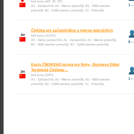
kód kurzu (KP, JP, CP)
1 –
A1 - Začiatočník, A2 - Mierne pokročilý, B1 - Nižší-stredne
pokročilý, B2 - Vyšší-stredne pokročilý, C1 - Pokročilý
Čínština pre začiatočníkov a mierne pokročilých
ZH
kód kurzu (CZ-01)
A0 - Úplný začiatočník, A1 - Začiatočník, A2 - Mierne pokročilý,
6 –
B1 - Nižší-stredne pokročilý, B2 - Vyšší-stredne pokročilý
Kurzy ČÍNSKEHO jazyka pre firmy - Business Etika/
Technická Čínština/ ...
ZH
kód kurzu (CPF)
1 –
A1 - Začiatočník, A2 - Mierne pokročilý, B1 - Nižší-stredne
pokročilý, B2 - Vyšší-stredne pokročilý, C1 - Pokročilý