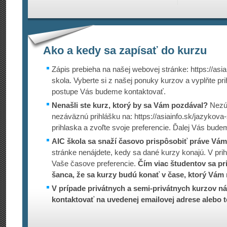
Ako a kedy sa zapísať do kurzu
Zápis prebieha na našej webovej stránke: https://asia
skola. Vyberte si z našej ponuky kurzov a vyplňte pr
postupe Vás budeme kontaktovať.
Nenašli ste kurz, ktorý by sa Vám pozdával?
Nezúf
nezáväznú prihlášku na: https://asiain­fo.sk/jazykov
prihlaska a zvoľte svoje preferencie. Ďalej Vás bude
AIC škola sa snaží časovo prispôsobiť práve Vám
stránke nenájdete, kedy sa dané kurzy konajú. V prih
Vaše časove preferencie.
Čím viac študentov sa pri
šanca, že sa kurzy budú konať v čase, ktorý Vám 
V prípade privátnych a semi-privátnych kurzov ná
kontaktovať na uvedenej emailovej adrese alebo t