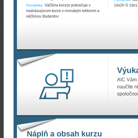
Väčšina kurzov pokračuje v
1dx2h či 1dx1
Poznámka:
nadväzujúcom kurze s rovnakým lektorom a
väčšinou študentov.
Výuk
AIC Vám p
naučíte n
spoločnos
Náplň a obsah kurzu