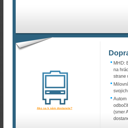
Dopr
MHD: E
na hrá
strane
Milovní
svojich
Autom 
odbočí
Ako sa k nám dostanete?
(smer 
dostan