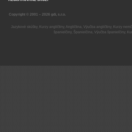
Copyright © 2001 – 2026
gdi, s.r.o.
Jazykové skúšky
,
Kurzy angličtiny
,
Angličtina
,
Výučba angličtiny
,
Kurzy nemč
španielčiny
,
Španielčina
,
Výučba španielčiny
,
Kur