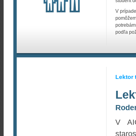
študent d
V prípade
pomôžeme
potrebám.
podľa pož
Lektor 
Lek
Roden
V AI
staros