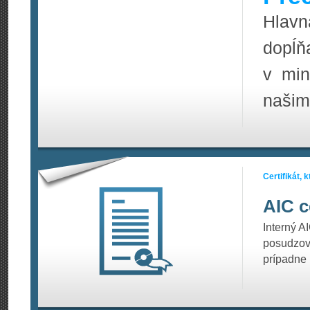
Hlavn
dopĺň
v min
našim
Certifikát,
AIC c
Interný A
posudzov
prípadne