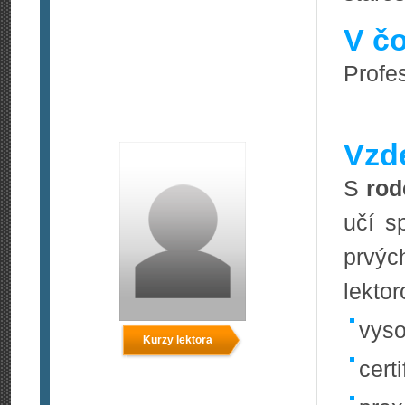
V čo
Profes
Vzde
S
rod
učí s
prvýc
lekto
vyso
Kurzy lektora
certi