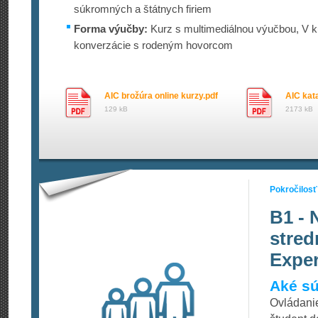
súkromných a štátnych firiem
Forma výučby:
Kurz s multimediálnou výučbou, V ku
konverzácie s rodeným hovorcom
AIC brožúra online kurzy.pdf
AIC kata
129 kB
2173 kB
Pokročilosť
B1 - 
stred
Exper
Aké sú
Ovládanie