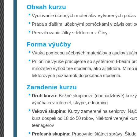
Obsah kurzu
Využívanie účebných materiálov vytvorených počas 
Práca s ďalšími učebnými pomôckami v závislosti od 
Precvičovanie látky s lektorom z Číny.
Forma výučby
Výuka pomocou učebných materiálov a audiovizuál
Pri online výuke pracujeme so systémom Ebeam proj
množstvo výhod pre študenta, ako aj lektora. Mimo 
lektorových poznámok do počítača študenta.
Zaradenie kurzu
Druh kurzu:
Bežné skupinové (dochádzkové) kurzy 
výučba cez internet, skype, e-learning
Veková skupina:
Kurzy zamerené na seniorov, Najča
kurz dospelí od 18 do 50 rokov, Niektoré verejné 
teenagerov
Profesná skupina:
Pracovníci štátnej správy, Štude