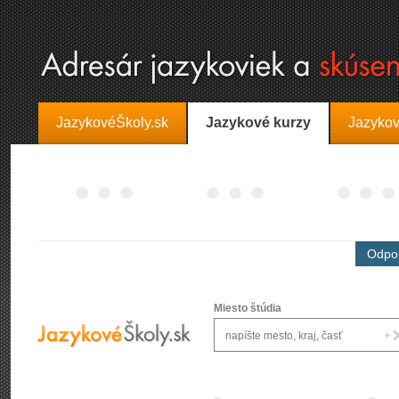
JazykovéŠkoly.sk
Jazykové kurzy
Jazykov
Odpor
Miesto štúdia