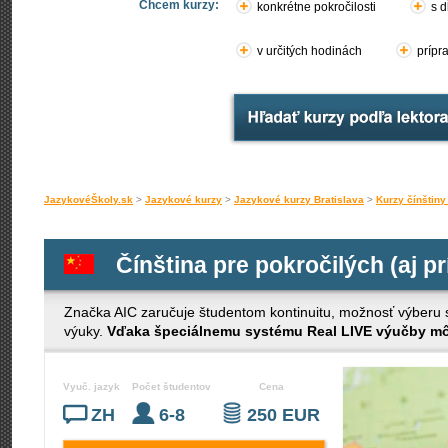
Chcem kurzy:
konkrétne pokročilosti
s d
v určitých hodinách
prípr
JazykovéŠkoly.sk
>
Jazykové kurzy
>
Jazykové kurzy Bratislava
>
Kurzy čínštiny
Čínština pre pokročilých (aj p
Značka AIC zaručuje študentom kontinuitu, možnosť výberu s č
výuky.
Vďaka špeciálnemu systému Real LIVE výučby môž
Vyuč. jazyk
Počet študentov
Cena
ZH
6-8
250 EUR