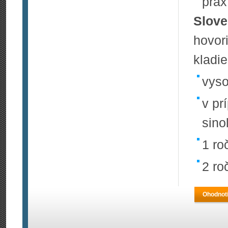
prax
Slove
hovo
kladie
vyso
v pr
sino
1 ro
2 ro
Ohodnoti