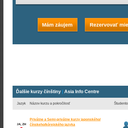
Mám záujem
Rezervovať mie
Ďalšie kurzy čínštiny
|
Asia Info Centre
Jazyk
Názov kurzu a pokročilosť
Študento
Privátne a Semi-privátne kurzy japonského/
JA, ZH
čínskeho/kórejského jazyka