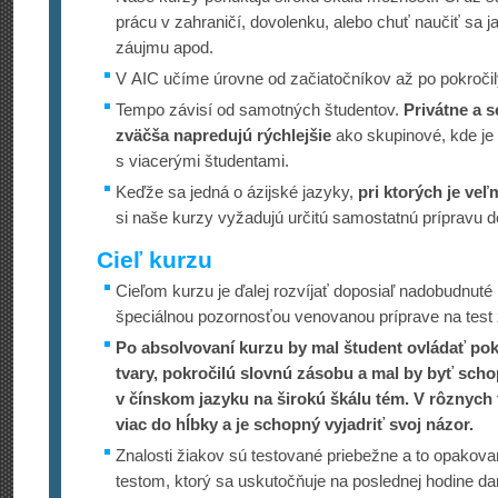
prácu v zahraničí, dovolenku, alebo chuť naučiť sa j
záujmu apod.
V AIC učíme úrovne od začiatočníkov až po pokročil
Tempo závisí od samotných študentov.
Privátne a s
zväčša napredujú rýchlejšie
ako skupinové, kde je
s viacerými študentami.
Keďže sa jedná o ázijské jazyky,
pri ktorých je veľ
si naše kurzy vyžadujú určitú samostatnú prípravu 
Cieľ kurzu
Cieľom kurzu je ďalej rozvíjať doposiaľ nadobudnuté
špeciálnou pozornosťou venovanou príprave na test
Po absolvovaní kurzu by mal študent ovládať pok
tvary, pokročilú slovnú zásobu a mal by byť sch
v čínskom jazyku na širokú škálu tém. V rôznych 
viac do hĺbky a je schopný vyjadriť svoj názor.
Znalosti žiakov sú testované priebežne a to opakova
testom, ktorý sa uskutočňuje na poslednej hodine d