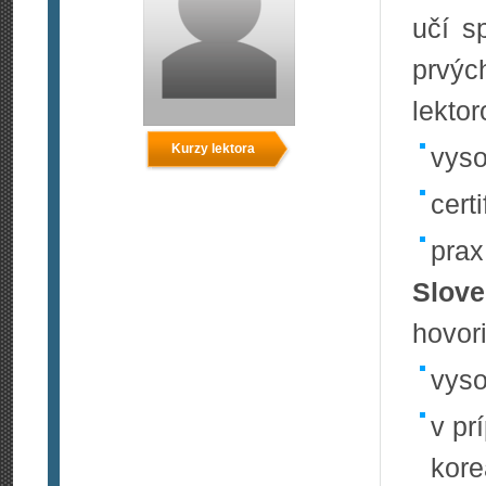
učí s
prvýc
lekto
Kurzy lektora
vyso
certi
prax
Slove
hovor
vyso
v pr
kore