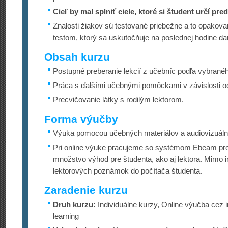
Cieľ by mal splniť ciele, ktoré si študent určí pre
Znalosti žiakov sú testované priebežne a to opakova
testom, ktorý sa uskutočňuje na poslednej hodine d
Obsah kurzu
Postupné preberanie lekcií z učebníc podľa vybrané
Práca s ďalšími učebnými pomôckami v závislosti od 
Precvičovanie látky s rodilým lektorom.
Forma výučby
Výuka pomocou učebných materiálov a audiovizuál
Pri online výuke pracujeme so systémom Ebeam proj
množstvo výhod pre študenta, ako aj lektora. Mimo 
lektorových poznámok do počítača študenta.
Zaradenie kurzu
Druh kurzu:
Individuálne kurzy, Online výučba cez i
learning