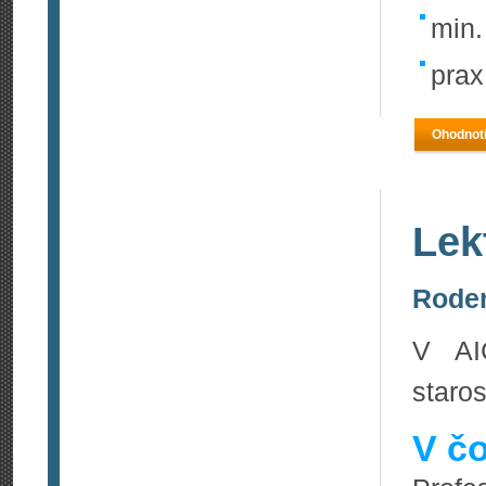
min.
prax
Ohodnoti
Lek
Roden
V AI
staros
V čo