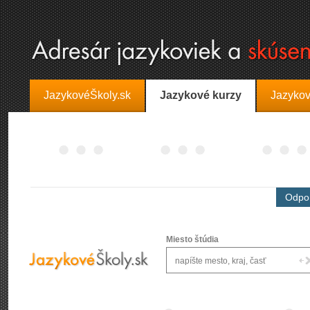
JazykovéŠkoly.sk
Jazykové kurzy
Jazykov
Odpor
Miesto štúdia