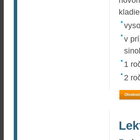
hovo
kladie
vyso
v pr
sino
1 ro
2 ro
Ohodnoti
Lek