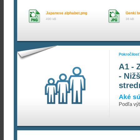
Japanese alphabet.png
Genki b
490 kB
38 kB
Pokročilosť
A1 - 
- Niž
stred
Aké sú
Podľa vý