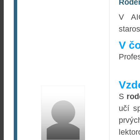
Roden
V AI
staros
V čo
Profes
Vzde
S
rod
učí s
prvýc
lekto