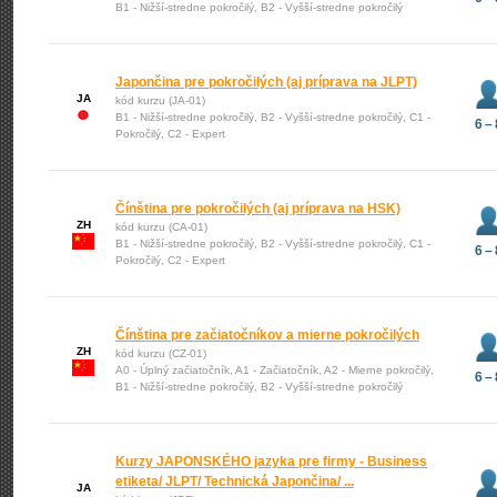
B1 - Nižší-stredne pokročilý, B2 - Vyšší-stredne pokročilý
Japončina pre pokročilých (aj príprava na JLPT)
JA
kód kurzu (JA-01)
B1 - Nižší-stredne pokročilý, B2 - Vyšší-stredne pokročilý, C1 -
6 – 
Pokročilý, C2 - Expert
Čínština pre pokročilých (aj príprava na HSK)
ZH
kód kurzu (CA-01)
B1 - Nižší-stredne pokročilý, B2 - Vyšší-stredne pokročilý, C1 -
6 – 
Pokročilý, C2 - Expert
Čínština pre začiatočníkov a mierne pokročilých
ZH
kód kurzu (CZ-01)
A0 - Úplný začiatočník, A1 - Začiatočník, A2 - Mierne pokročilý,
6 – 
B1 - Nižší-stredne pokročilý, B2 - Vyšší-stredne pokročilý
Kurzy JAPONSKÉHO jazyka pre firmy - Business
etiketa/ JLPT/ Technická Japončina/ ...
JA