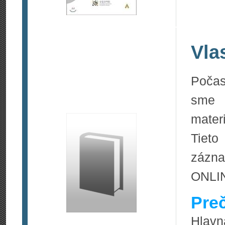
Vla
Počas
sme 
materi
Tieto
zázna
ONLIN
Pre
Hlavn