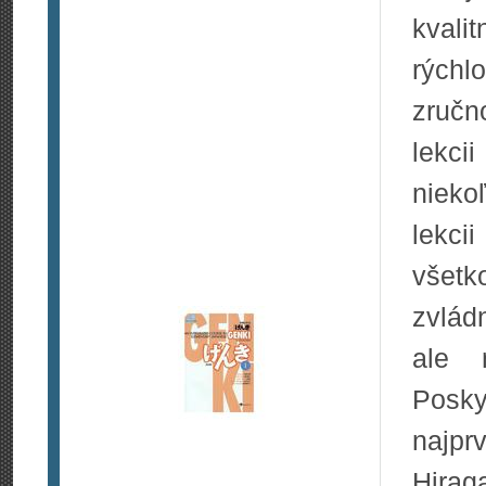
kvalit
rých
zručn
lekc
nieko
lekci
všetk
zvlád
ale 
Posky
najp
Hirag