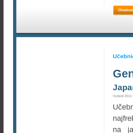
Ohodnoti
Učebnic
Gen
Japa
Vydané 2011 
Uče
najfr
na j