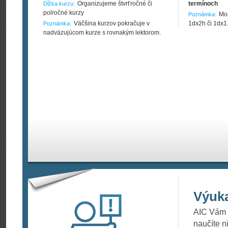
Organizujeme štvrťročné či
termínoch
Dĺžka kurzu:
polročné kurzy
Mož
Poznámka:
Väčšina kurzov pokračuje v
1dx2h či 1dx1
Poznámka:
nadväzujúcom kurze s rovnakým lektorom.
Výuk
AIC Vám p
naučíte n