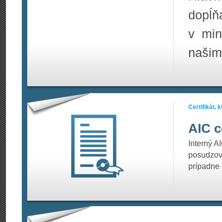
dopĺň
v min
našim
Certifikát,
AIC c
Interný A
posudzov
prípadne