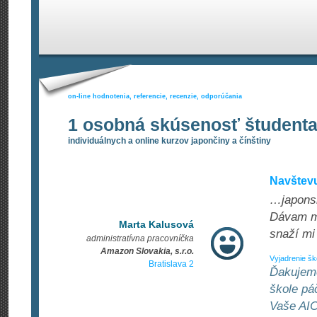
on-line hodnotenia, referencie, recenzie, odporúčania
1 osobná skúsenosť študent
individuálnych a online kurzov japončiny a čínštiny
Navštevu
…japonsk
Dávam mo
Marta Kalusová
snaží mi
administratívna pracovníčka
Amazon Slovakia, s.r.o.
Vyjadrenie šk
Bratislava 2
Ďakujeme
škole páč
Vaše AIC