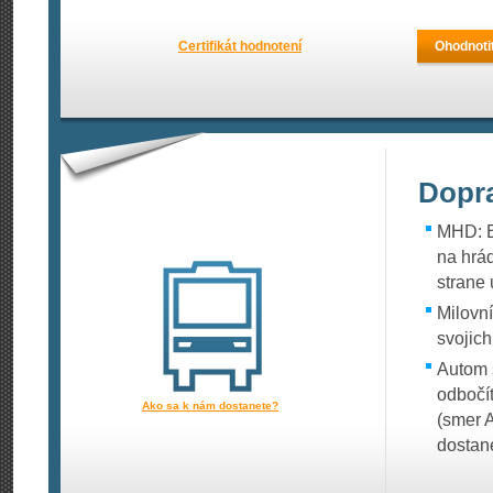
Certifikát hodnotení
Ohodnoti
Dopr
MHD: E
na hrá
strane
Milovní
svojich
Autom 
odbočí
Ako sa k nám dostanete?
(smer 
dostan