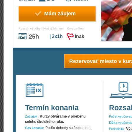
Mám záujem
Rozsah výučby | Hod týždenne
Kurz začína
25h
| 2x1h
inak
Rezervovať miesto v kur
Termín konania
Rozsa
Kurzy otvárame v priebehu
Začiatok:
Počet vyučovac
celého školského roku.
Dĺžka vyučovac
Podľa dohody so študentom.
Čas konania:
Výu
Periodicita: