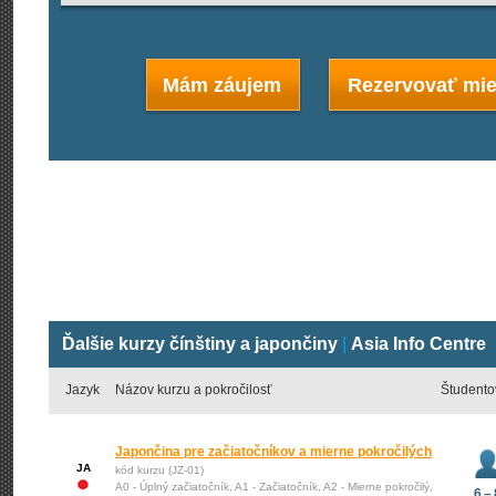
Mám záujem
Rezervovať mie
Ďalšie kurzy čínštiny a japončiny
|
Asia Info Centre
Jazyk
Názov kurzu a pokročilosť
Študento
Japončina pre začiatočníkov a mierne pokročilých
JA
kód kurzu (JZ-01)
A0 - Úplný začiatočník, A1 - Začiatočník, A2 - Mierne pokročilý,
6 – 