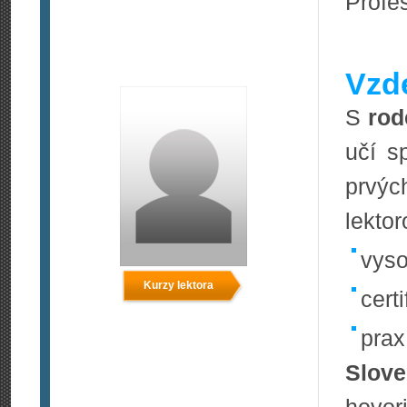
Profes
Vzde
S
rod
učí s
prvýc
lekto
vyso
Kurzy lektora
certi
prax
Slove