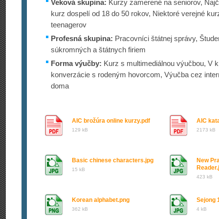
Veková skupina:
Kurzy zamerené na seniorov, Najča
kurz dospelí od 18 do 50 rokov, Niektoré verejné 
teenagerov
Profesná skupina:
Pracovníci štátnej správy, Štude
súkromných a štátnych firiem
Forma výučby:
Kurz s multimediálnou výučbou, V ku
konverzácie s rodeným hovorcom, Výučba cez inter
doma
AIC brožúra online kurzy.pdf
AIC kata
129 kB
2173 kB
Basic chinese characters.jpg
New Pra
Reader.
15 kB
423 kB
Korean alphabet.png
Sejong 1
362 kB
4 kB