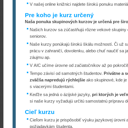
V našej online knižnici najdete širokú ponuku materi
Pre koho je kurz určený
Naša ponuka skupinových kurzov je určená pre širo
Našich kurzov sa zúčastňujú rôzne vekové skupiny 
seniorov.
Naše kurzy ponúkajú širokú škálu možností. Či už sa
prácu v zahraničí, dovolenku, alebo chuť naučiť sa j
záujmu ap.
V AIC učíme úrovne od začiatočníkov až po pokročil
Tempo závisí od samotných študentov.
Privátne a s
zväčša napredujú rýchlejšie
ako skupinové, kde je
s viacerými študentami.
Keďže sa jedná o ázijské jazyky,
pri ktorých je veľ
si naše kurzy vyžadujú určitú samostatnú prípravu 
Cieľ kurzu
Cieľom kurzu je prispôsobiť výuku jazykovej úrovni
požiadavkám študenta.