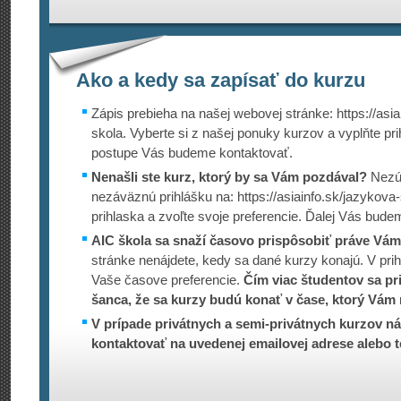
Ako a kedy sa zapísať do kurzu
Zápis prebieha na našej webovej stránke: https://asia
skola. Vyberte si z našej ponuky kurzov a vyplňte pr
postupe Vás budeme kontaktovať.
Nenašli ste kurz, ktorý by sa Vám pozdával?
Nezúf
nezáväznú prihlášku na: https://asiain­fo.sk/jazykov
prihlaska a zvoľte svoje preferencie. Ďalej Vás bude
AIC škola sa snaží časovo prispôsobiť práve Vám
stránke nenájdete, kedy sa dané kurzy konajú. V prih
Vaše časove preferencie.
Čím viac študentov sa pri
šanca, že sa kurzy budú konať v čase, ktorý Vám 
V prípade privátnych a semi-privátnych kurzov ná
kontaktovať na uvedenej emailovej adrese alebo t