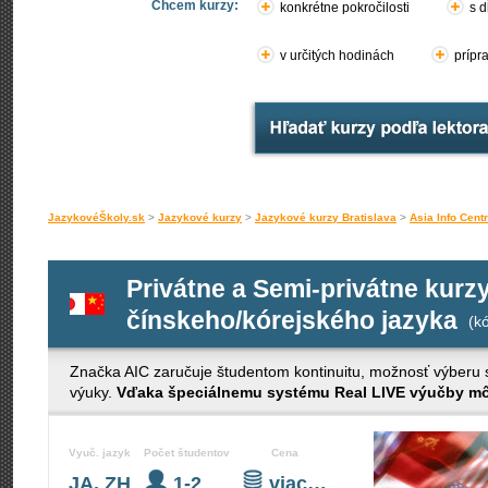
Chcem kurzy:
konkrétne pokročilosti
s d
v určitých hodinách
prípr
JazykovéŠkoly.sk
>
Jazykové kurzy
>
Jazykové kurzy Bratislava
>
Asia Info Cent
Privátne a Semi-privátne kurz
čínskeho/kórejského jazyka
(kó
Značka AIC zaručuje študentom kontinuitu, možnosť výberu s č
výuky.
Vďaka špeciálnemu systému Real LIVE výučby môž
Vyuč. jazyk
Počet študentov
Cena
JA, ZH
1-2
viac…