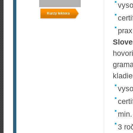
vyso
Kurzy lektora
certi
prax
Slove
hovor
gram
kladie
vyso
cert
min.
3 ro