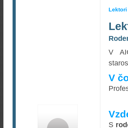
Lektori
Lek
Roden
V AI
staros
V čo
Profes
Vzde
S
rod