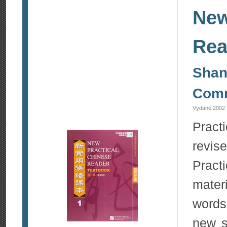
New
Rea
Shan
Comm
Vydané 2002 
Pract
revis
Prac
mater
words
new s