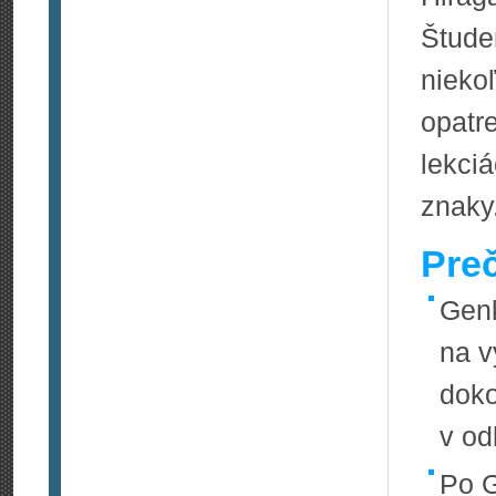
Štude
nieko
opatr
lekci
znaky
Pre
Genk
na v
doko
v od
Po G