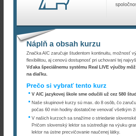
spoločnos
Náplň a obsah kurzu
Značka AIC zaručuje študentom kontinuitu, možnosť v
flexibilitou, aj cenovú dostupnosť pri uchovaní tej najvy
Vďaka špeciálnemu systému Real LIVE výučby môže
na diaľku.
Prečo si vybrať tento kurz
V AIC jazykovej škole sme odučili už cez 580 štu
Naše skupinové kurzy sú max. do 8 osôb, čo zaručuj
počas 60 min hodiny dostatočne venovať všetkým ž
V našich kurzoch sa snažíme o striedanie slovenskéh
Pričom slovenský lektor sa sústreďuje na výuku gra
lektor na ústne precvičovanie naučenej látky.