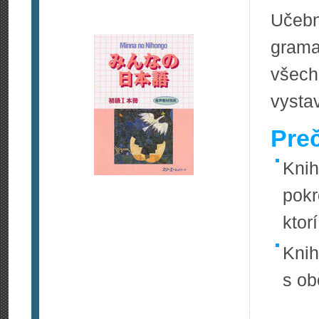
Učebn
gram
všech
vysta
Pre
Knih
pokr
ktor
Knih
s ob