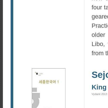
four t
geare
Pract
older
Libo,
from t
Sej
King 
Vydané 2013 