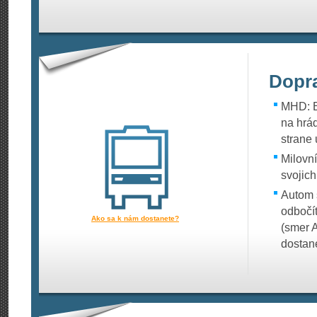
Dopr
MHD: E
na hrá
strane
Milovní
svojich
Autom 
odbočí
Ako sa k nám dostanete?
(smer 
dostan