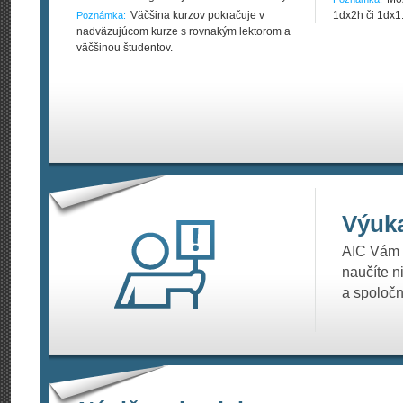
Väčšina kurzov pokračuje v
1dx2h či 1dx1
Poznámka:
nadväzujúcom kurze s rovnakým lektorom a
väčšinou študentov.
Výuk
AIC Vám p
naučíte n
a spoločn