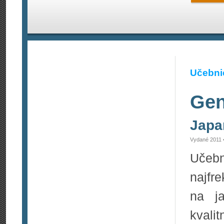
Učebnic
Gen
Japa
Vydané 2011 
Uče
najfr
na j
kvalit