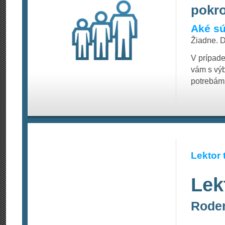
pokro
Aké sú
Žiadne. D
V prípad
vám s vý
potrebám
Lektor 
Lek
Roden