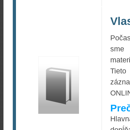
Vla
Počas
sme 
materi
Tieto
zázna
ONLIN
Pre
Hlavn
dopĺň