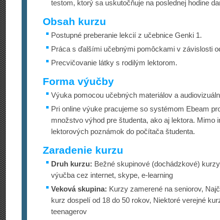
testom, ktorý sa uskutočňuje na poslednej hodine d
Obsah kurzu
Postupné preberanie lekcií z učebnice Genki 1.
Práca s ďalšími učebnými pomôckami v závislosti od 
Precvičovanie látky s rodilým lektorom.
Forma výučby
Výuka pomocou učebných materiálov a audiovizuál
Pri online výuke pracujeme so systémom Ebeam proj
množstvo výhod pre študenta, ako aj lektora. Mimo 
lektorových poznámok do počítača študenta.
Zaradenie kurzu
Druh kurzu:
Bežné skupinové (dochádzkové) kurzy 
výučba cez internet, skype, e-learning
Veková skupina:
Kurzy zamerené na seniorov, Najča
kurz dospelí od 18 do 50 rokov, Niektoré verejné 
teenagerov