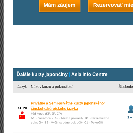
Mám záujem
Rezervovať mie
Ďalšie kurzy japončiny
|
Asia Info Centre
Jazyk
Názov kurzu a pokročilosť
Študento
Privátne a Semi-privátne kurzy japonského/
JA, ZH
čínskeho/kórejského jazyka
kód kurzu (KP, JP, CP)
1 –
A1 - Začiatočník, A2 - Mierne pokročilý, B1 - Nižší-stredne
pokročilý, B2 - Vyšší-stredne pokročilý, C1 - Pokročilý