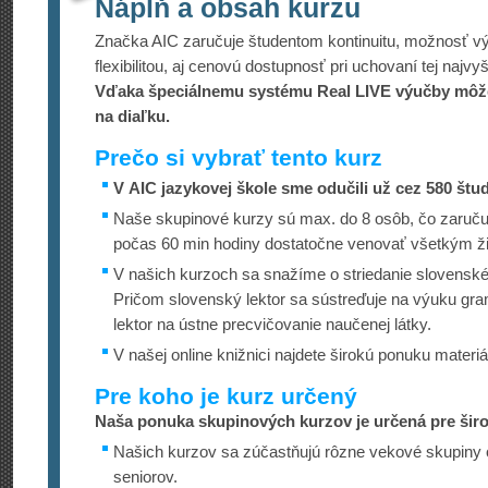
Náplň a obsah kurzu
Značka AIC zaručuje študentom kontinuitu, možnosť v
flexibilitou, aj cenovú dostupnosť pri uchovaní tej najvy
Vďaka špeciálnemu systému Real LIVE výučby môže
na diaľku.
Prečo si vybrať tento kurz
V AIC jazykovej škole sme odučili už cez 580 štu
Naše skupinové kurzy sú max. do 8 osôb, čo zaručuj
počas 60 min hodiny dostatočne venovať všetkým ž
V našich kurzoch sa snažíme o striedanie slovenskéh
Pričom slovenský lektor sa sústreďuje na výuku gra
lektor na ústne precvičovanie naučenej látky.
V našej online knižnici najdete širokú ponuku materi
Pre koho je kurz určený
Naša ponuka skupinových kurzov je určená pre širo
Našich kurzov sa zúčastňujú rôzne vekové skupiny 
seniorov.