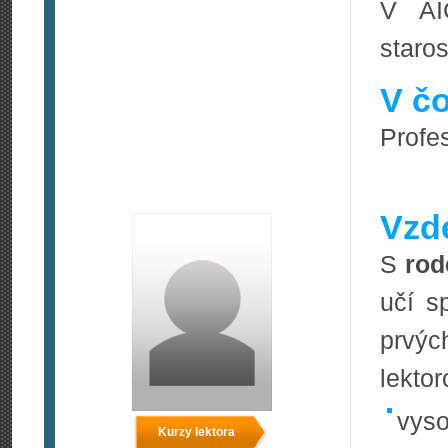
V AI
staros
V čo
Profes
Vzde
S
rod
učí s
prvýc
lekto
vyso
Kurzy lektora