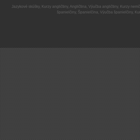
Jazykové skúšky
,
Kurzy angličtiny
,
Angličtina
,
Výučba angličtiny
,
Kurzy nemč
španielčiny
,
Španielčina
,
Výučba španielčiny
,
Kur