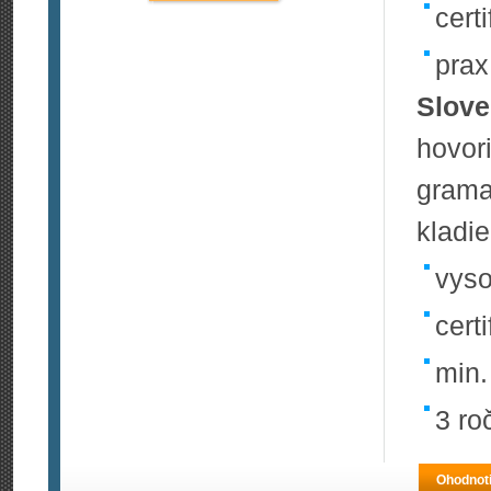
certi
prax
Slove
hovor
gram
kladie
vyso
cert
min.
3 ro
Ohodnoti