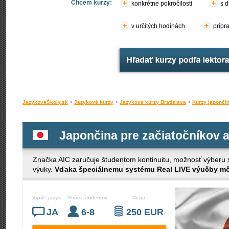
Chcem kurzy:
konkrétne pokročilosti
s d
v určitých hodinách
prípr
JazykovéŠkoly.sk
>
Jazykové kurzy
>
Jazykové kurzy Bratislava
>
Kurzy japončin
Japončina pre začiatočníkov a
Značka AIC zaručuje študentom kontinuitu, možnosť výberu s č
výuky.
Vďaka špeciálnemu systému Real LIVE výučby môž
Vyuč. jazyk
Počet študentov
Cena
JA
6-8
250 EUR