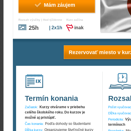
Mám záujem
Rozsah výučby | Hod týždenne
Kurz začína
25h
| 2x1h
inak
Rezervovať miesto v kur
Termín konania
Rozsa
Kurzy otvárame v priebehu
Začiatok:
Počet vyučovac
celého školského roku. Do kurzov je
Dĺžka vyučovac
možné aj pristúpiť.
Výu
Periodicita:
Podľa dohody so študentami
Čas konania:
termínoch
Organizujeme štvrťročné kurzy
Dĺžka kurzu:
Mož
Poznámka: