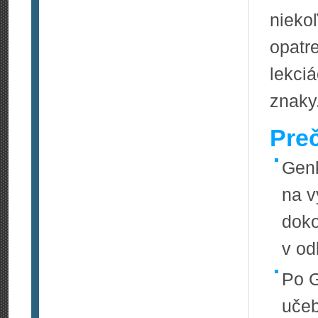
nieko
opatr
lekci
znaky
Pre
Genk
na v
doko
v od
Po G
učeb