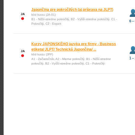
Japončina pre pokročilých (aj príprava na JLPT)
JA
kód kurzu (JA-01)
B1 - Nižší-stredne pokročilý, B2 - Vyšší-stredne pokročilý, C1 -
6 –
Pokročilý, C2 - Expert
Kurzy JAPONSKÉHO jazyka pre firmy - Business
etiketa/ JLPT/ Technická Japončina/ ...
JA
kód kurzu (JPF)
1 –
A1 - Začiatočník, A2 - Mierne pokročilý, B1 - Nižší-stredne
pokročilý, B2 - Vyšší-stredne pokročilý, C1 - Pokročilý