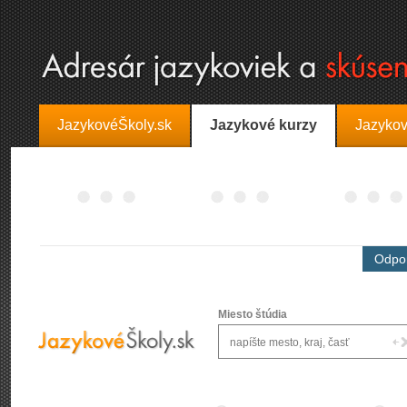
JazykovéŠkoly.sk
Jazykové kurzy
Jazykov
Odpor
Miesto štúdia