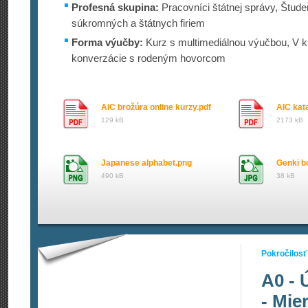
Profesná skupina:
Pracovníci štátnej správy, Štude
súkromných a štátnych firiem
Forma výučby:
Kurz s multimediálnou výučbou, V ku
konverzácie s rodeným hovorcom
AIC brožúra online kurzy.pdf
AIC kata
129 kB
2173 kB
Japanese alphabet.png
Genki b
490 kB
38 kB
Pokročilosť
A0 - 
- Mie