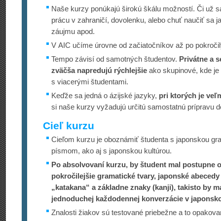
Naše kurzy ponúkajú širokú škálu možností. Či už sa
prácu v zahraničí, dovolenku, alebo chuť naučiť sa j
záujmu apod.
V AIC učíme úrovne od začiatočníkov až po pokročil
Tempo závisí od samotných študentov.
Privátne a s
zväčša napredujú rýchlejšie
ako skupinové, kde je
s viacerými študentami.
Keďže sa jedná o ázijské jazyky,
pri ktorých je veľ
si naše kurzy vyžadujú určitú samostatnú prípravu 
Cieľ kurzu
Cieľom kurzu je oboznámiť študenta s japonskou gra
písmom, ako aj s japonskou kultúrou.
Po absolvovaní kurzu, by študent mal postupne o
pokročilejšie gramatické tvary, japonské abecedy
„katakana“ a základne znaky (kanji), takisto by 
jednoduchej každodennej konverzácie v japonsk
Znalosti žiakov sú testované priebežne a to opakova