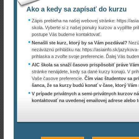
Ako a kedy sa zapísať do kurzu
Zápis prebieha na našej webovej stránke: https://asia
skola. Vyberte si z našej ponuky kurzov a vyplňte pr
postupe Vás budeme kontaktovať.
Nenašli ste kurz, ktorý by sa Vám pozdával?
Nezúf
nezáväznú prihlášku na: https://asiain­fo.sk/jazykov
prihlaska a zvoľte svoje preferencie. Ďalej Vás bude
AIC škola sa snaží časovo prispôsobiť práve Vám
stránke nenájdete, kedy sa dané kurzy konajú. V prih
Vaše časove preferencie.
Čím viac študentov sa pri
šanca, že sa kurzy budú konať v čase, ktorý Vám 
V prípade privátnych a semi-privátnych kurzov ná
kontaktovať na uvedenej emailovej adrese alebo t