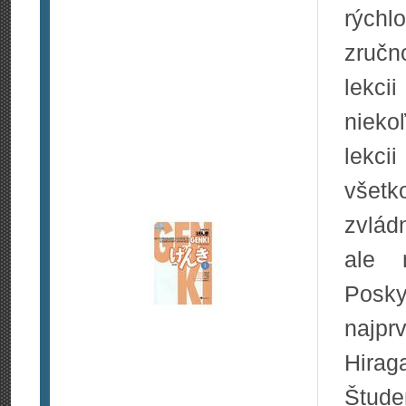
rých
zručn
lekc
nieko
lekci
všetk
zvlád
ale 
Posky
najp
Hirag
Štude