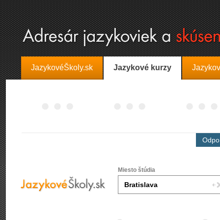
JazykovéŠkoly.sk
Jazykové kurzy
Jazykov
Odpor
Miesto štúdia