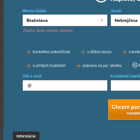
Miesto štúdia
Jazyk
Žiadna škola nebola nájdená
Chcem kurzy:
konkrétne pokročilosti
s dĺžkou kurzu
s konk
v určitých hodinách
príprava na jaz. skúšku
Váš e-mail
Kontaktný telefó
Informácie