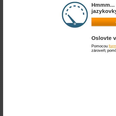
Hmmm... 
jazykovky
Oslovte v
Pomocou
form
zároveň; pomô