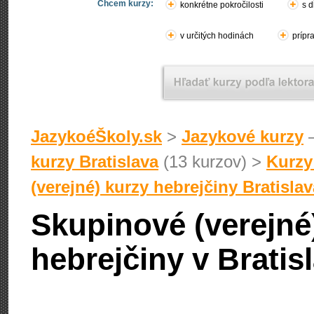
Chcem kurzy:
konkrétne pokročilosti
s d
v určitých hodinách
prípr
JazykoéŠkoly.sk
>
Jazykové kurzy
–
kurzy Bratislava
(13 kurzov) >
Kurzy
(verejné) kurzy hebrejčiny Bratislav
Skupinové (verejné
hebrejčiny v Bratis