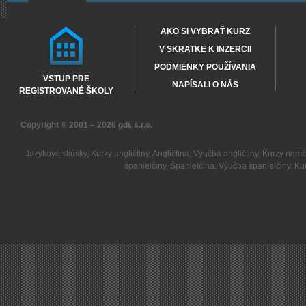
AKO SI VYBRAŤ KURZ
V SKRATKE K INZERCII
PODMIENKY POUŽÍVANIA
VSTUP PRE
NAPÍSALI O NÁS
REGISTROVANÉ ŠKOLY
Copyright © 2001 – 2026
gdi, s.r.o.
Jazykové skúšky
,
Kurzy angličtiny
,
Angličtina
,
Výučba angličtiny
,
Kurzy nemč
španielčiny
,
Španielčina
,
Výučba španielčiny
,
Kur