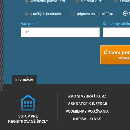
konkrétne pokročilosti
s dĺžkou kurzu
s konk
v určitých hodinách
príprava na jaz. skúšku
Váš e-mail
Kontaktný telefó
Informácie
AKO SI VYBRAŤ KURZ
V SKRATKE K INZERCII
PODMIENKY POUŽÍVANIA
VSTUP PRE
NAPÍSALI O NÁS
REGISTROVANÉ ŠKOLY