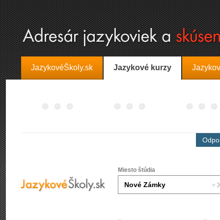
JazykovéŠkoly.sk
Jazykové kurzy
Jazykov
Odpor
Miesto štúdia