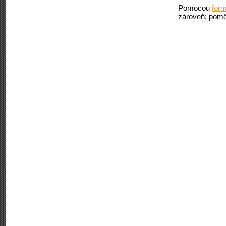
Pomocou
form
zároveň; pomô