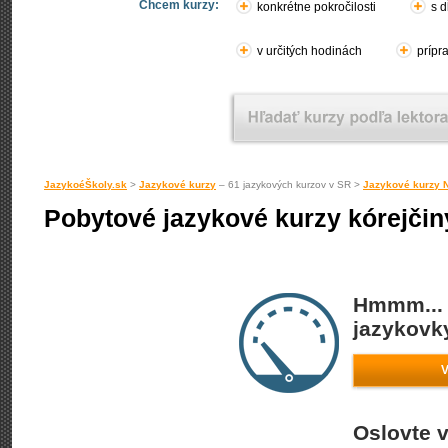
Chcem kurzy:
konkrétne pokročilosti
s d
v určitých hodinách
prípr
JazykoéŠkoly.sk
>
Jazykové kurzy
– 61 jazykových kurzov v SR >
Jazykové kurzy 
Pobytové jazykové kurzy kórejči
Hmmm... 
jazykovky
V
Oslovte v