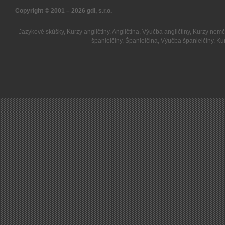
Copyright © 2001 – 2026
gdi, s.r.o.
Jazykové skúšky
,
Kurzy angličtiny
,
Angličtina
,
Výučba angličtiny
,
Kurzy nemč
španielčiny
,
Španielčina
,
Výučba španielčiny
,
Kur