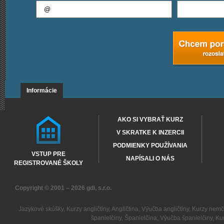
Informácie
AKO SI VYBRAŤ KURZ
V SKRATKE K INZERCII
PODMIENKY POUŽÍVANIA
VSTUP PRE
NAPÍSALI O NÁS
REGISTROVANÉ ŠKOLY
Copyright © 2001 – 2026
gdi, s.r.o.
Jazykové skúšky
,
Kurzy angličtiny
,
Angličtina
,
Výučba angličtiny
,
Kurzy nemč
španielčiny
,
Španielčina
,
Výučba španielčiny
,
Kur