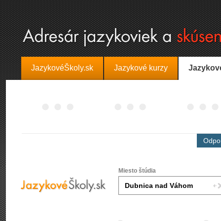
JazykovéŠkoly.sk
Jazykové kurzy
Jazykov
Odpor
Miesto štúdia