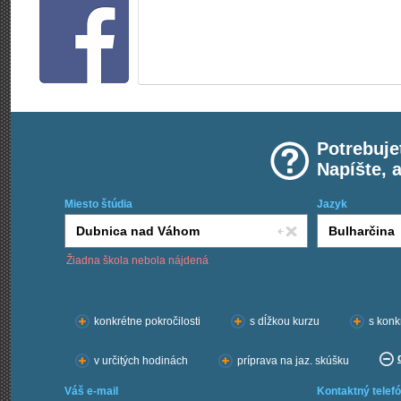
Potrebuje
Napíšte, 
Miesto štúdia
Jazyk
Žiadna škola nebola nájdená
Chcem kurzy:
konkrétne pokročilosti
s dĺžkou kurzu
s konk
v určitých hodinách
príprava na jaz. skúšku
Váš e-mail
Kontaktný telefó