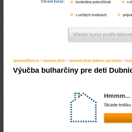
Chcem kurzy:
konkrétne pokročilosti
s d
v určitých hodinách
prípr
JazykovéŠkoly.sk
>
Jazykové školy
>
Jazykové školy Dubnica nad Váhom
>
Výuč
Výučba bulharčiny pre deti Dubn
Hmmm... 
Skúste trošku 