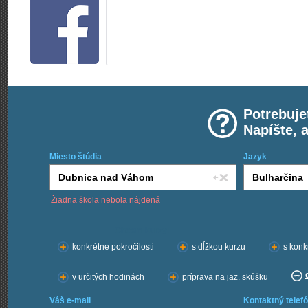
Potrebuje
Napíšte, 
Miesto štúdia
Jazyk
Žiadna škola nebola nájdená
Chcem kurzy:
konkrétne pokročilosti
s dĺžkou kurzu
s konk
v určitých hodinách
príprava na jaz. skúšku
Váš e-mail
Kontaktný telefó