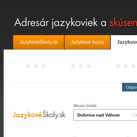
JazykovéŠkoly.sk
Jazykové kurzy
Jazykov
Odpor
Miesto štúdia