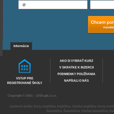
Informácie
AKO SI VYBRAŤ KURZ
V SKRATKE K INZERCII
PODMIENKY POUŽÍVANIA
VSTUP PRE
NAPÍSALI O NÁS
REGISTROVANÉ ŠKOLY
Copyright © 2001 – 2026
gdi, s.r.o.
Jazykové skúšky
,
Kurzy angličtiny
,
Angličtina
,
Výučba angličtiny
,
Kurzy nemč
španielčiny
,
Španielčina
,
Výučba španielčiny
,
Kur