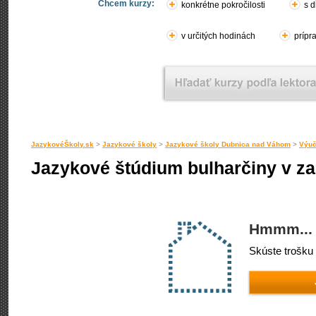
Chcem kurzy:
konkrétne pokročilosti
s d
v určitých hodinách
prípr
JazykovéŠkoly.sk
>
Jazykové školy
>
Jazykové školy Dubnica nad Váhom
>
Výuč
Jazykové štúdium bulharčiny v z
Hmmm... 
Skúste trošku 