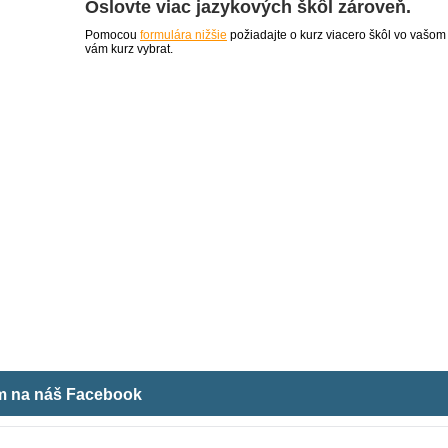
Oslovte viac jazykových škôl zároveň.
Pomocou
formulára nižšie
požiadajte o kurz viacero škôl vo vašom
vám kurz vybrat.
ám na náš Facebook