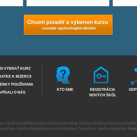
SI VYBRAŤ KURZ
RATKE K INZERCII
ENKY POUŽÍVANIA
KTO SME
REGISTRÁCIA
ODP
PÍSALI O NÁS
NOVÝCH ŠKÔL
na
,
Výučba angličtiny
,
Kurzy nemčiny
,
Nemčina
,
Výučba nemčiny
,
Kurzy francúzštin
anielčina
,
Výučba španielčiny
,
Kurzy taliančiny
,
Taliančina
,
Výučba taliančiny
,
Prek