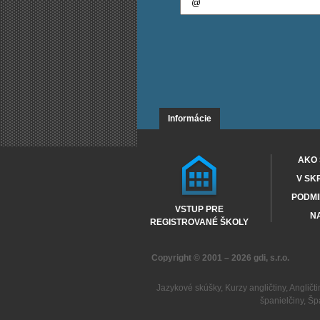
Informácie
AKO 
V SK
PODMI
VSTUP PRE
NA
REGISTROVANÉ ŠKOLY
Copyright © 2001 – 2026
gdi, s.r.o.
Jazykové skúšky
,
Kurzy angličtiny
,
Angličti
španielčiny
,
Šp