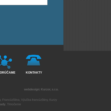
ORÚČAME
KONTAKTY
webdesign:
Kurzor, s.r.o.
y
,
Francúzština
,
Výučba francúzštiny
,
Kurzy
lady
,
Tlmočenie