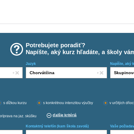
Potrebujete poradiť?
Napíšte, aký kurz hľadáte, a školy vá
Jazyk
Napíšte, aký 
s dĺžkou kurzu
s konkrétnou intenzitou výučby
v určitých dňo
ďalšie kritériá
príprava na jaz. skúšku
Kontaktný telefón (kam škola zavolá)
Vaše požiadav