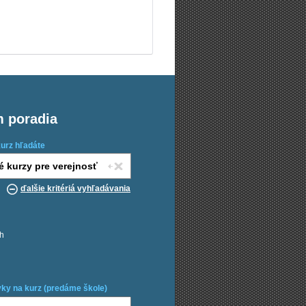
m poradia
kurz hľadáte
ďalšie kritériá vyhľadávania
ch
ky na kurz (predáme škole)