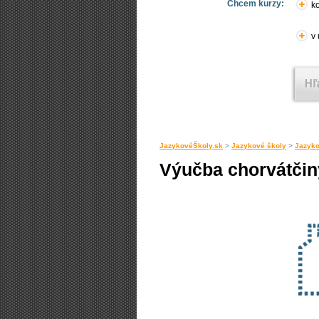
Chcem kurzy:
ko
v
JazykovéŠkoly.sk
>
Jazykové školy
>
Jazyko
Výučba chorvátčiny