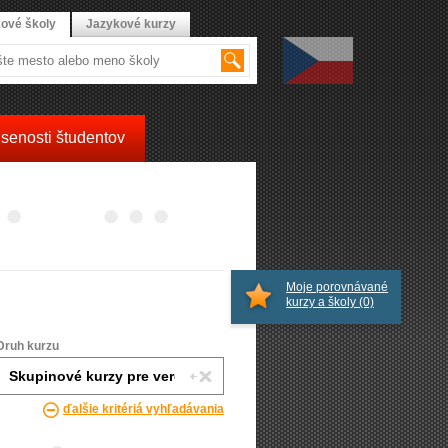
ové školy
Jazykové kurzy
senosti študentov
Moje porovnávané
kurzy a školy
(0)
Druh kurzu
ďalšie kritériá vyhľadávania