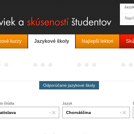
Jazyk
kové kurzy
Jazykové školy
Najlepší lektori
Skú
Odporúčané jazykové školy
to štúdia
Jazyk