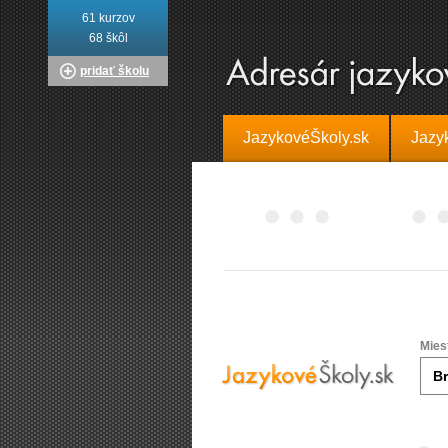
61 kurzov
68 škôl
pridať školu
JazykovéŠkoly.sk
Jazy
Mies