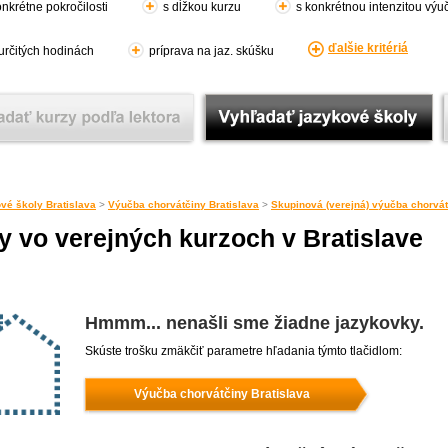
nkrétne pokročilosti
s dĺžkou kurzu
s konkrétnou intenzitou výu
ďalšie kritériá
 určitých hodinách
príprava na jaz. skúšku
vé školy Bratislava
>
Výučba chorvátčiny Bratislava
>
Skupinová (verejná) výučba chorvát
 vo verejných kurzoch v Bratislave
Hmmm... nenašli sme žiadne jazykovky.
Skúste trošku zmäkčiť parametre hľadania týmto tlačidlom:
Výučba chorvátčiny Bratislava