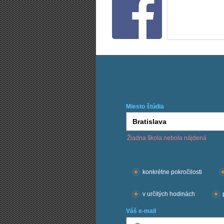
Miesto štúdia
Žiadna škola nebola nájdená
Chcem kurzy:
konkrétne pokročilosti
v určitých hodinách
Váš e-mail