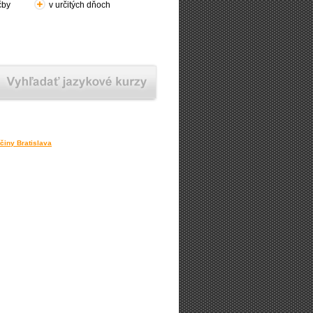
čby
v určitých dňoch
činy Bratislava