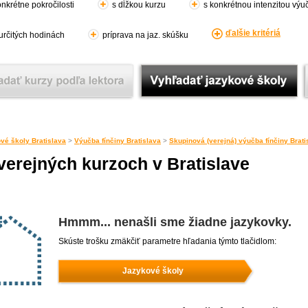
nkrétne pokročilosti
s dĺžkou kurzu
s konkrétnou intenzitou výu
ďalšie kritériá
 určitých hodinách
príprava na jaz. skúšku
vé školy Bratislava
>
Výučba fínčiny Bratislava
>
Skupinová (verejná) výučba fínčiny Brati
verejných kurzoch v Bratislave
Hmmm... nenašli sme žiadne jazykovky.
Skúste trošku zmäkčiť parametre hľadania týmto tlačidlom:
Jazykové školy