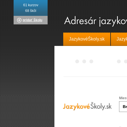
61 kurzov
68 škôl
pridať školu
JazykovéŠkoly.sk
Jazy
Mies