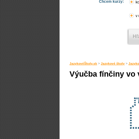
Chcem kurzy:
ko
v
JazykovéŠkoly.sk
>
Jazykové školy
>
Jazyko
Výučba fínčiny vo 