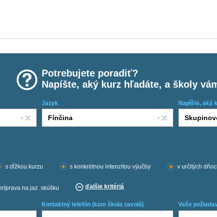
Potrebujete poradiť?
Napíšte, aký kurz hľadáte, a školy vá
Jazyk
Napíšte, aký 
s dĺžkou kurzu
s konkrétnou intenzitou výučby
v určitých dňo
ďalšie kritériá
príprava na jaz. skúšku
Kontaktný telefón (kam škola zavolá)
Vaše požiadav