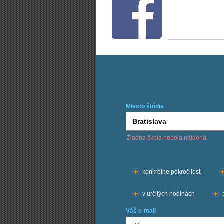
Miesto štúdia
Žiadna škola nebola nájdená
Chcem kurzy:
konkrétne pokročilosti
v určitých hodinách
Váš e-mail