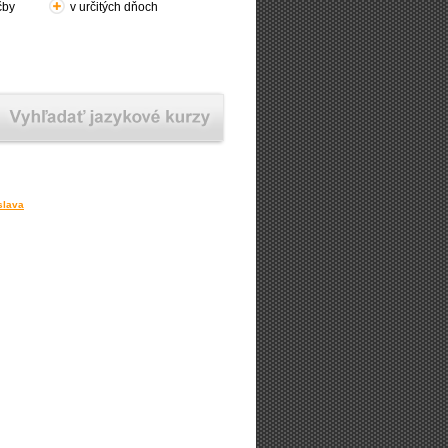
čby
v určitých dňoch
slava