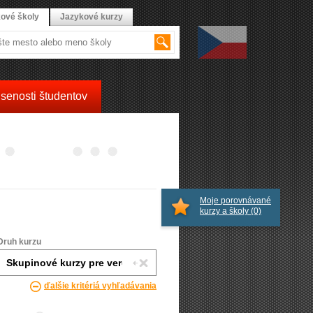
ové školy
Jazykové kurzy
senosti študentov
Moje porovnávané
kurzy a školy
(0)
Druh kurzu
ďalšie kritériá vyhľadávania