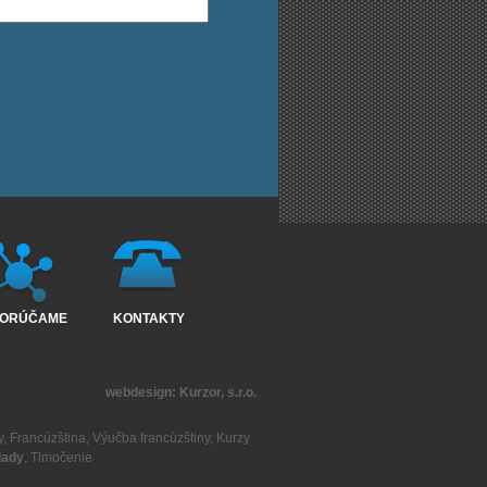
ORÚČAME
KONTAKTY
webdesign:
Kurzor, s.r.o.
y
,
Francúzština
,
Výučba francúzštiny
,
Kurzy
lady
,
Tlmočenie