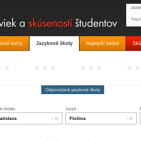
Jazyk
kové kurzy
Jazykové školy
Najlepší lektori
Skú
Odporúčané jazykové školy
to štúdia
Jazyk