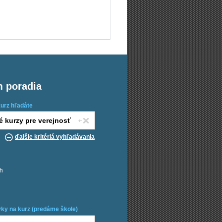
m poradia
kurz hľadáte
ďalšie kritériá vyhľadávania
ch
ky na kurz (predáme škole)