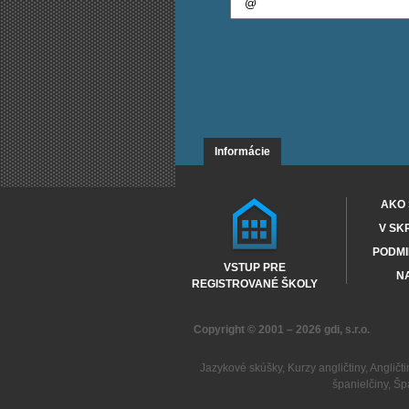
Informácie
AKO 
V SK
PODMI
VSTUP PRE
NA
REGISTROVANÉ ŠKOLY
Copyright © 2001 – 2026
gdi, s.r.o.
Jazykové skúšky
,
Kurzy angličtiny
,
Angličti
španielčiny
,
Šp