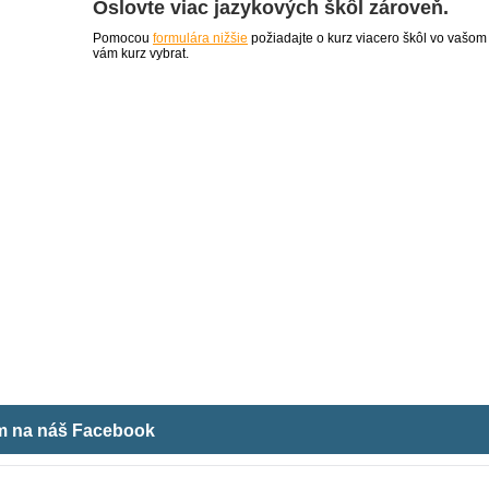
Oslovte viac jazykových škôl zároveň.
Pomocou
formulára nižšie
požiadajte o kurz viacero škôl vo vašom
vám kurz vybrat.
ám na náš Facebook