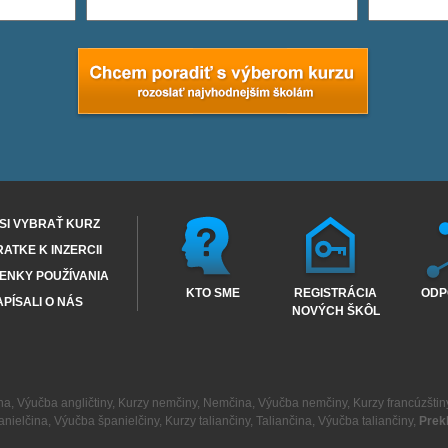
SI VYBRAŤ KURZ
RATKE K INZERCII
ENKY POUŽÍVANIA
KTO SME
REGISTRÁCIA
ODP
PÍSALI O NÁS
NOVÝCH ŠKÔL
na
,
Výučba angličtiny
,
Kurzy nemčiny
,
Nemčina
,
Výučba nemčiny
,
Kurzy francúzštin
anielčina
,
Výučba španielčiny
,
Kurzy taliančiny
,
Taliančina
,
Výučba taliančiny
,
Prek