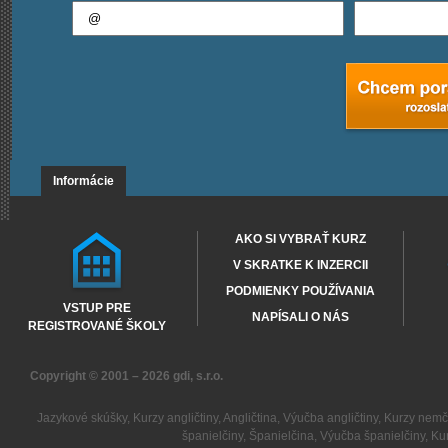
Informácie
AKO SI VYBRAŤ KURZ
V SKRATKE K INZERCII
PODMIENKY POUŽÍVANIA
VSTUP PRE
NAPÍSALI O NÁS
REGISTROVANÉ ŠKOLY
Copyright © 2001 – 2026
gdi, s.r.o.
Jazykové skúšky
,
Kurzy angličtiny
,
Angličtina
,
Výučba angličtiny
,
Kurzy nemč
španielčiny
,
Španielčina
,
Výučba španielčiny
,
Kur