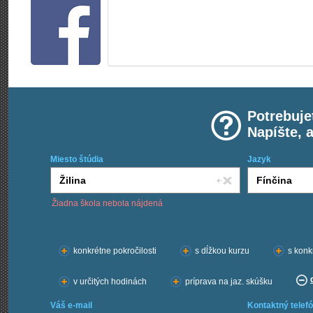
Potrebuje
Napíšte, 
Miesto štúdia
Jazyk
Žiadna škola nebola nájdená
Chcem kurzy:
konkrétne pokročilosti
s dĺžkou kurzu
s konk
v určitých hodinách
príprava na jaz. skúšku
Váš e-mail
Kontaktný telefó