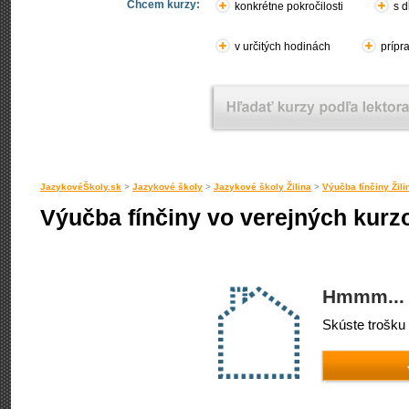
Chcem kurzy:
konkrétne pokročilosti
s d
v určitých hodinách
prípr
JazykovéŠkoly.sk
>
Jazykové školy
>
Jazykové školy Žilina
>
Výučba fínčiny Žili
Výučba fínčiny vo verejných kurzo
Hmmm... 
Skúste trošku 