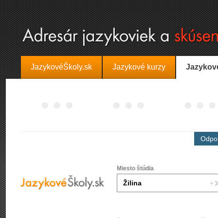
JazykovéŠkoly.sk
Jazykové kurzy
Jazykov
Odpor
Miesto štúdia