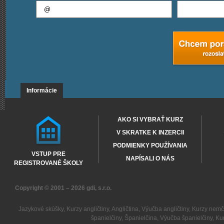
Informácie
AKO SI VYBRAŤ KURZ
V SKRATKE K INZERCII
PODMIENKY POUŽÍVANIA
VSTUP PRE
NAPÍSALI O NÁS
REGISTROVANÉ ŠKOLY
Copyright © 2001 – 2026
gdi, s.r.o.
Jazykové skúšky
,
Kurzy angličtiny
,
Angličtina
,
Výučba angličtiny
,
Kurzy nemč
španielčiny
,
Španielčina
,
Výučba španielčiny
,
Kur