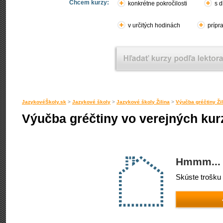
Chcem kurzy:
konkrétne pokročilosti
s d
v určitých hodinách
prípr
JazykovéŠkoly.sk
>
Jazykové školy
>
Jazykové školy Žilina
>
Výučba gréčtiny Žil
Výučba gréčtiny vo verejných kurz
Hmmm... 
Skúste trošku 