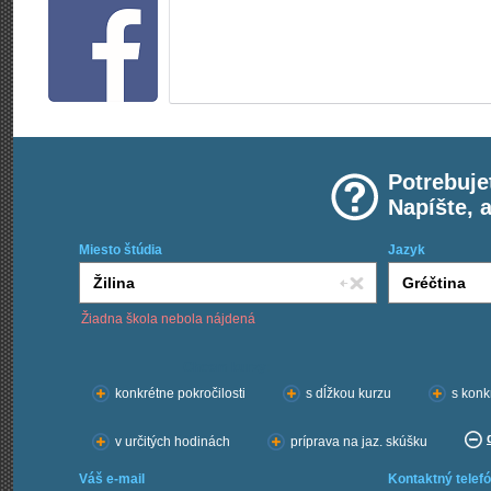
Potrebuje
Napíšte, 
Miesto štúdia
Jazyk
Žiadna škola nebola nájdená
Chcem kurzy:
konkrétne pokročilosti
s dĺžkou kurzu
s konk
v určitých hodinách
príprava na jaz. skúšku
Váš e-mail
Kontaktný telefó