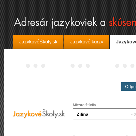
JazykovéŠkoly.sk
Jazykové kurzy
Jazykov
Odpor
Miesto štúdia