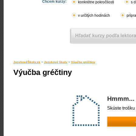
Chcem kurzy:
konkrétne pokročilosti
s d
v určitých hodinách
prípr
JazykovéŠkoly.sk
>
Jazykové školy
>
Výučba gréčtiny
Výučba gréčtiny
Hmmm... 
Skúste trošku 