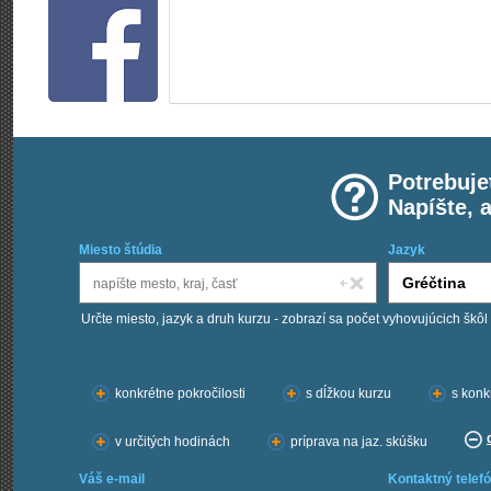
Potrebuje
Napíšte, 
Miesto štúdia
Jazyk
Určte miesto, jazyk a druh kurzu - zobrazí sa počet vyhovujúcich škôl
Chcem kurzy:
konkrétne pokročilosti
s dĺžkou kurzu
s konk
v určitých hodinách
príprava na jaz. skúšku
Váš e-mail
Kontaktný telefó