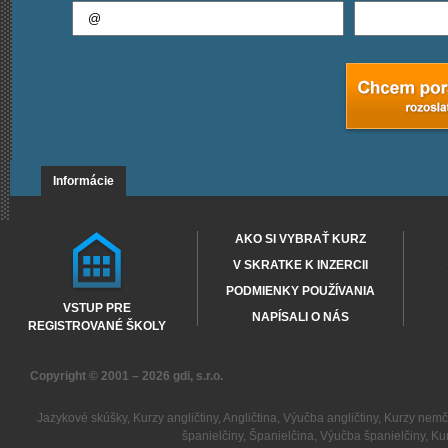
Informácie
AKO SI VYBRAŤ KURZ
V SKRATKE K INZERCII
PODMIENKY POUŽÍVANIA
VSTUP PRE
NAPÍSALI O NÁS
REGISTROVANÉ ŠKOLY
Copyright © 2001 – 2026
gdi, s.r.o.
Jazykové skúšky
,
Kurzy angličtiny
,
Angličtina
,
Výučba angličtiny
,
Kurzy nemč
španielčiny
,
Španielčina
,
Výučba španielčiny
,
Kur