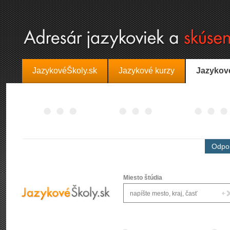
JazykovéŠkoly.sk
Jazykové kurzy
Jazykov
Odpor
Miesto štúdia