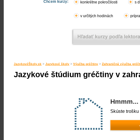
Chcem kurzy:
konkrétne pokročilosti
s d
v určitých hodinách
prípr
JazykovéŠkoly.sk
>
Jazykové školy
>
Výučba gréčtiny
>
Zahraničná výučba gréčt
Jazykové štúdium gréčtiny v zahr
Hmmm... 
Skúste trošku 