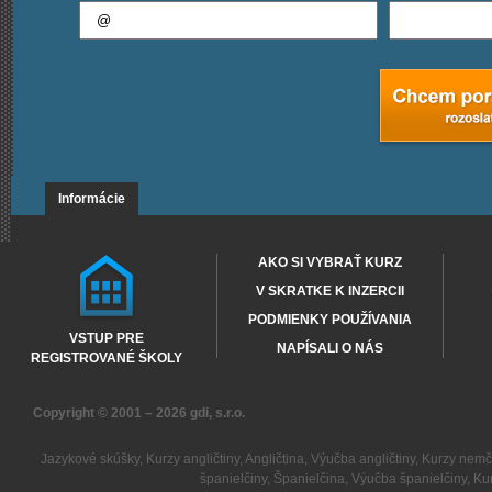
Informácie
AKO SI VYBRAŤ KURZ
V SKRATKE K INZERCII
PODMIENKY POUŽÍVANIA
VSTUP PRE
NAPÍSALI O NÁS
REGISTROVANÉ ŠKOLY
Copyright © 2001 – 2026
gdi, s.r.o.
Jazykové skúšky
,
Kurzy angličtiny
,
Angličtina
,
Výučba angličtiny
,
Kurzy nemč
španielčiny
,
Španielčina
,
Výučba španielčiny
,
Kur