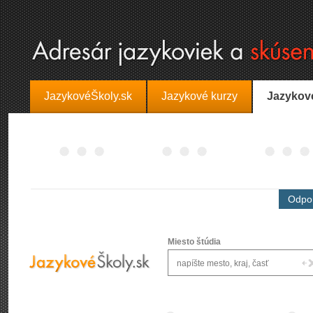
JazykovéŠkoly.sk
Jazykové kurzy
Jazykov
Odpor
Miesto štúdia