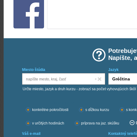
Potrebuje
Napíšte, 
Miesto štúdia
Jazyk
Určte miesto, jazyk a druh kurzu - zobrazí sa počet vyhovujúcich škôl
Chcem kurzy:
konkrétne pokročilosti
s dĺžkou kurzu
s konk
v určitých hodinách
príprava na jaz. skúšku
Váš e-mail
Kontaktný telefó