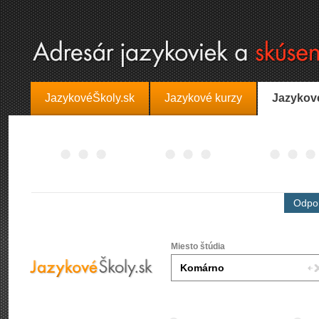
JazykovéŠkoly.sk
Jazykové kurzy
Jazykov
Odpor
Miesto štúdia