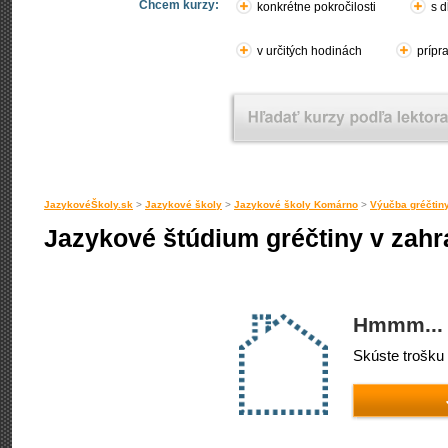
Chcem kurzy:
konkrétne pokročilosti
s d
v určitých hodinách
prípr
JazykovéŠkoly.sk
>
Jazykové školy
>
Jazykové školy Komárno
>
Výučba gréčtin
Jazykové štúdium gréčtiny v zahr
Hmmm... 
Skúste trošku 