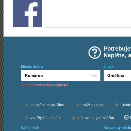
Potrebuje
Napíšte, 
Miesto štúdia
Jazyk
Žiadna škola nebola nájdená
Chcem kurzy:
konkrétne pokročilosti
s dĺžkou kurzu
s konk
v určitých hodinách
príprava na jaz. skúšku
Váš e-mail
Kontaktný telefó