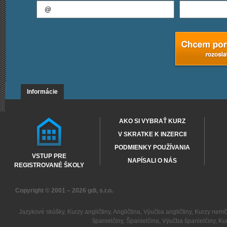
Informácie
AKO SI VYBRAŤ KURZ
V SKRATKE K INZERCII
PODMIENKY POUŽÍVANIA
VSTUP PRE
NAPÍSALI O NÁS
REGISTROVANÉ ŠKOLY
Copyright © 2001 – 2026
gdi, s.r.o.
Jazykové skúšky
,
Kurzy angličtiny
,
Angličtina
,
Výučba angličtiny
,
Kurzy nemč
španielčiny
,
Španielčina
,
Výučba španielčiny
,
Kur