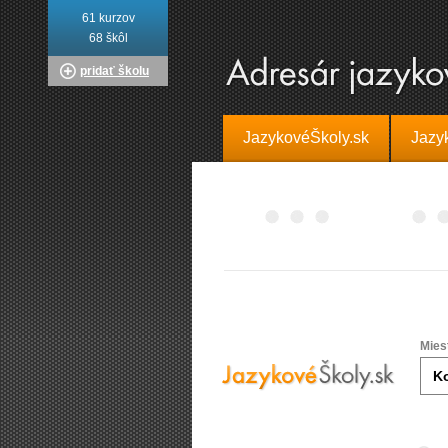
61 kurzov
68 škôl
pridať školu
JazykovéŠkoly.sk
Jazy
Mies