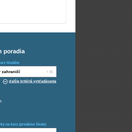
m poradia
kurz hľadáte
ďalšie kritériá vyhľadávania
ch
ky na kurz (predáme škole)