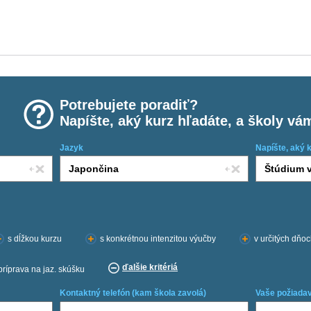
Potrebujete poradiť?
Napíšte, aký kurz hľadáte, a školy vá
Jazyk
Napíšte, aký 
s dĺžkou kurzu
s konkrétnou intenzitou výučby
v určitých dňo
ďalšie kritériá
príprava na jaz. skúšku
Kontaktný telefón (kam škola zavolá)
Vaše požiadav