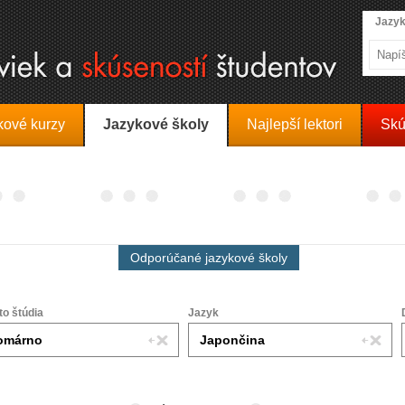
Jazyk
kové kurzy
Jazykové školy
Najlepší lektori
Skú
Odporúčané jazykové školy
to štúdia
Jazyk