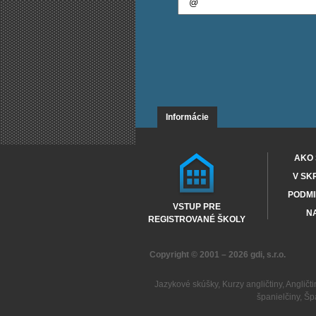
Informácie
AKO 
V SK
PODMI
VSTUP PRE
NA
REGISTROVANÉ ŠKOLY
Copyright © 2001 – 2026
gdi, s.r.o.
Jazykové skúšky
,
Kurzy angličtiny
,
Angličti
španielčiny
,
Šp