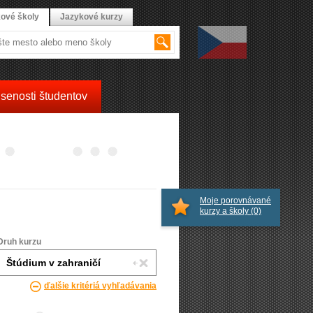
ové školy
Jazykové kurzy
senosti študentov
Moje porovnávané
kurzy a školy
(0)
Druh kurzu
ďalšie kritériá vyhľadávania