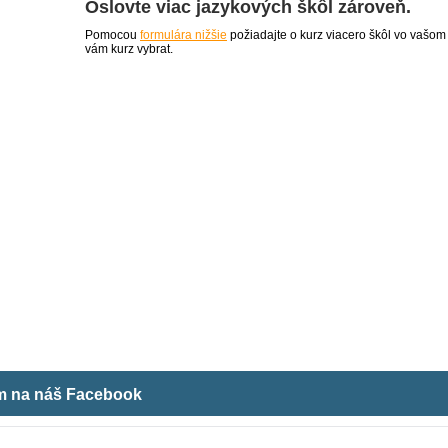
Oslovte viac jazykových škôl zároveň.
Pomocou
formulára nižšie
požiadajte o kurz viacero škôl vo vašom
vám kurz vybrat.
ám na náš Facebook