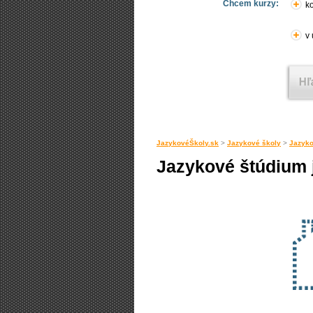
Chcem kurzy:
ko
v
JazykovéŠkoly.sk
>
Jazykové školy
>
Jazyko
Jazykové štúdium 