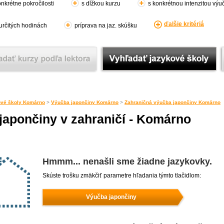
nkrétne pokročilosti
s dĺžkou kurzu
s konkrétnou intenzitou výu
ďalšie kritériá
 určitých hodinách
príprava na jaz. skúšku
vé školy Komárno
>
Výučba japončiny Komárno
>
Zahraničná výučba japončiny Komárno
japončiny v zahraničí - Komárno
Hmmm... nenašli sme žiadne jazykovky.
Skúste trošku zmäkčiť parametre hľadania týmto tlačidlom:
Výučba japončiny