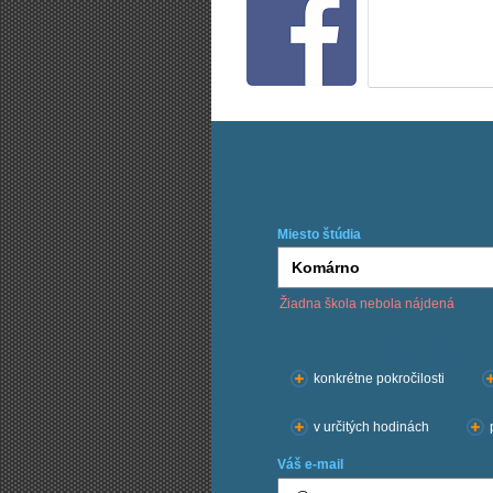
Miesto štúdia
Žiadna škola nebola nájdená
Chcem kurzy:
konkrétne pokročilosti
v určitých hodinách
Váš e-mail