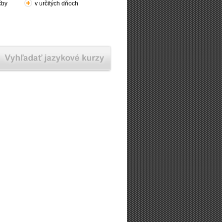
čby
v určitých dňoch