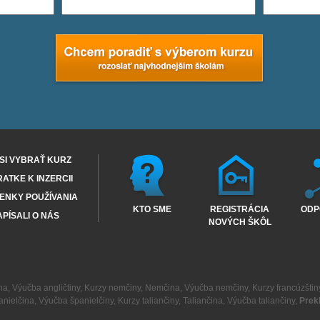
SI VYBRAŤ KURZ
RATKE K INZERCII
ENKY POUŽÍVANIA
KTO SME
REGISTRÁCIA
ODP
PÍSALI O NÁS
NOVÝCH ŠKÔL
na
,
Výučba angličtiny
,
Kurzy nemčiny
,
Nemčina
,
Výučba nemčiny
,
Kurzy francúzštin
anielčina
,
Výučba španielčiny
,
Kurzy taliančiny
,
Taliančina
,
Výučba taliančiny
,
Prek