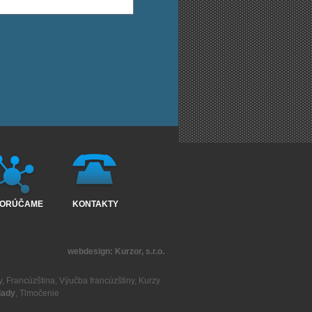
ORÚČAME
KONTAKTY
webdesign:
Kurzor, s.r.o.
y
,
Francúzština
,
Výučba francúzštiny
,
Kurzy
lady
,
Tlmočenie