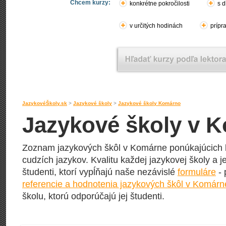
Chcem kurzy:
konkrétne pokročilosti
s d
v určitých hodinách
prípr
JazykovéŠkoly.sk
>
Jazykové školy
>
Jazykové školy Komárno
Jazykové školy v 
Zoznam jazykových škôl v Komárne ponúkajúcich k
cudzích jazykov. Kvalitu každej jazykovej školy a j
študenti, ktorí vypĺňajú naše nezávislé
formuláre
- 
referencie a hodnotenia jazykových škôl v Komárn
školu, ktorú odporúčajú jej študenti.