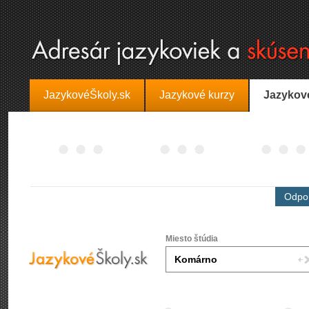
JazykovéŠkoly.sk
Jazykové kurzy
Jazykov
Odpor
Miesto štúdia