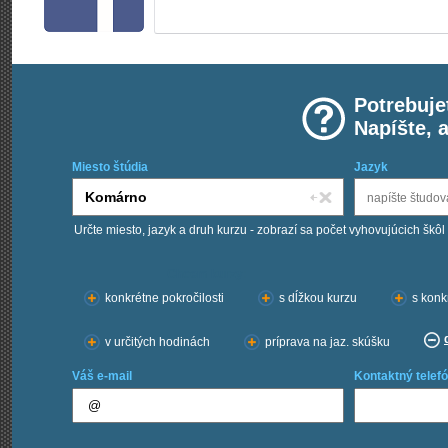
Potrebuje
Napíšte, 
Miesto štúdia
Jazyk
Určte miesto, jazyk a druh kurzu - zobrazí sa počet vyhovujúcich škôl
Chcem kurzy:
konkrétne pokročilosti
s dĺžkou kurzu
s konk
v určitých hodinách
príprava na jaz. skúšku
Váš e-mail
Kontaktný telefó