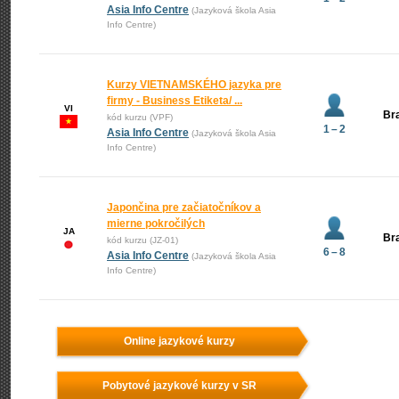
Asia Info Centre
(Jazyková škola Asia
Info Centre)
Kurzy VIETNAMSKÉHO jazyka pre
firmy - Business Etiketa/ ...
VI
Bra
kód kurzu (VPF)
1 – 2
Asia Info Centre
(Jazyková škola Asia
Info Centre)
Japončina pre začiatočníkov a
mierne pokročilých
JA
Bra
kód kurzu (JZ-01)
6 – 8
Asia Info Centre
(Jazyková škola Asia
Info Centre)
Online jazykové kurzy
Pobytové jazykové kurzy v SR