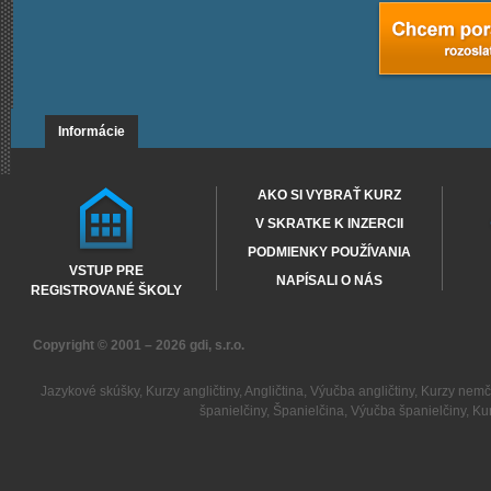
Informácie
AKO SI VYBRAŤ KURZ
V SKRATKE K INZERCII
PODMIENKY POUŽÍVANIA
VSTUP PRE
NAPÍSALI O NÁS
REGISTROVANÉ ŠKOLY
Copyright © 2001 – 2026
gdi, s.r.o.
Jazykové skúšky
,
Kurzy angličtiny
,
Angličtina
,
Výučba angličtiny
,
Kurzy nemč
španielčiny
,
Španielčina
,
Výučba španielčiny
,
Kur