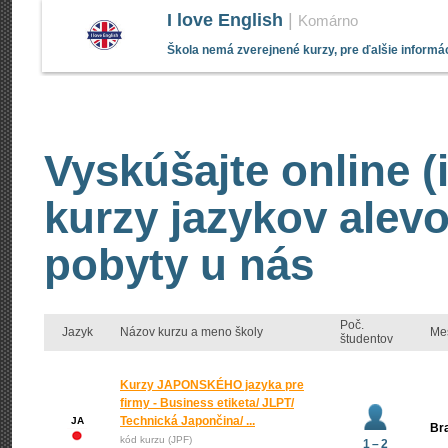
I love English
|
Komárno
Škola nemá zverejnené kurzy, pre ďalšie informác
Vyskúšajte online (
kurzy jazykov alevo
pobyty u nás
Poč.
Jazyk
Názov kurzu a meno školy
Me
študentov
Kurzy JAPONSKÉHO jazyka pre
firmy - Business etiketa/ JLPT/
Technická Japončina/ ...
JA
Bra
kód kurzu (JPF)
1 – 2