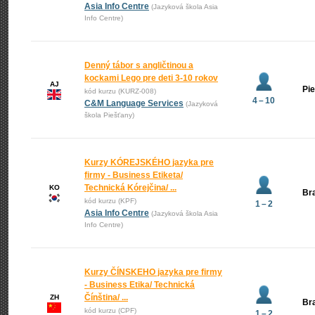
Asia Info Centre
(Jazyková škola Asia
Info Centre)
Denný tábor s angličtinou a
kockami Lego pre deti 3-10 rokov
AJ
Pi
kód kurzu (KURZ-008)
4 – 10
C&M Language Services
(Jazyková
škola Piešťany)
Kurzy KÓREJSKÉHO jazyka pre
firmy - Business Etiketa/
Technická Kórejčina/ ...
KO
Bra
kód kurzu (KPF)
1 – 2
Asia Info Centre
(Jazyková škola Asia
Info Centre)
Kurzy ČÍNSKEHO jazyka pre firmy
- Business Etika/ Technická
Čínština/ ...
ZH
Bra
kód kurzu (CPF)
1 – 2