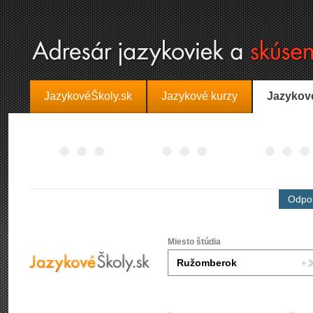
JazykovéŠkoly.sk
Jazykové kurzy
Jazykov
Odpor
Miesto štúdia