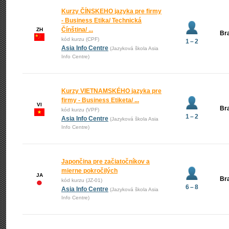
Kurzy ČÍNSKEHO jazyka pre firmy
- Business Etika/ Technická
Čínština/ ...
ZH
Bra
kód kurzu (CPF)
1 – 2
Asia Info Centre
(Jazyková škola Asia
Info Centre)
Kurzy VIETNAMSKÉHO jazyka pre
firmy - Business Etiketa/ ...
VI
Bra
kód kurzu (VPF)
1 – 2
Asia Info Centre
(Jazyková škola Asia
Info Centre)
Japončina pre začiatočníkov a
mierne pokročilých
JA
Bra
kód kurzu (JZ-01)
6 – 8
Asia Info Centre
(Jazyková škola Asia
Info Centre)