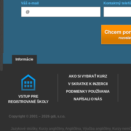
Váš e-mail
Kontaktný telefó
Informácie
AKO SI VYBRAŤ KURZ
V SKRATKE K INZERCII
PODMIENKY POUŽÍVANIA
VSTUP PRE
NAPÍSALI O NÁS
REGISTROVANÉ ŠKOLY
Copyright © 2001 – 2026
gdi, s.r.o.
Jazykové skúšky
,
Kurzy angličtiny
,
Angličtina
,
Výučba angličtiny
,
Kurzy nemč