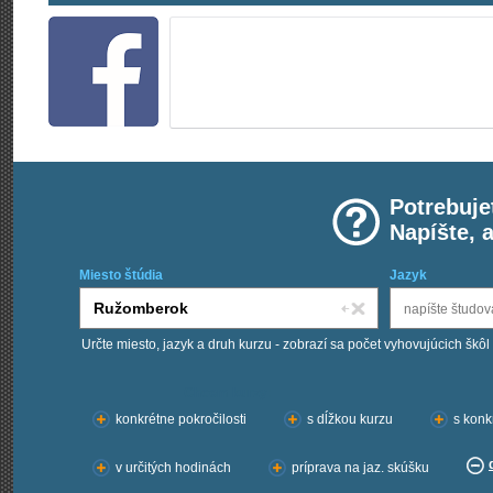
Potrebuje
Napíšte, 
Miesto štúdia
Jazyk
Určte miesto, jazyk a druh kurzu - zobrazí sa počet vyhovujúcich škôl
Chcem kurzy:
konkrétne pokročilosti
s dĺžkou kurzu
s konk
v určitých hodinách
príprava na jaz. skúšku