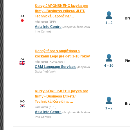
Kurzy JAPONSKÉHO jazyka pre
firmy - Business etiketa/ JLPT/
Technická Japončina/ ...
JA
Bra
kód kurzu (JPF)
1 – 2
Asia Info Centre
(Jazyková škola Asia
Info Centre)
Denný tábor s angličtinou a
kockami Lego pre deti 3-10 rokov
AJ
Pi
kód kurzu (KURZ-008)
4 – 10
C&M Language Services
(Jazyková
škola Piešťany)
Kurzy KÓREJSKÉHO jazyka pre
firmy - Business Etiketa/
Technická Kórejčina/ ...
KO
Bra
kód kurzu (KPF)
1 – 2
Asia Info Centre
(Jazyková škola Asia
Info Centre)