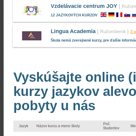
Vzdelávacie centrum JOY
|
Ružom
12 JAZYKOVÝCH KURZOV
Lingua Academia
|
|
Ružomberok
3 
Škola nemá zverejnené kurzy, pre ďalšie informác
Vyskúšajte online (
kurzy jazykov alevo
pobyty u nás
Poč.
Jazyk
Názov kurzu a meno školy
Me
študentov