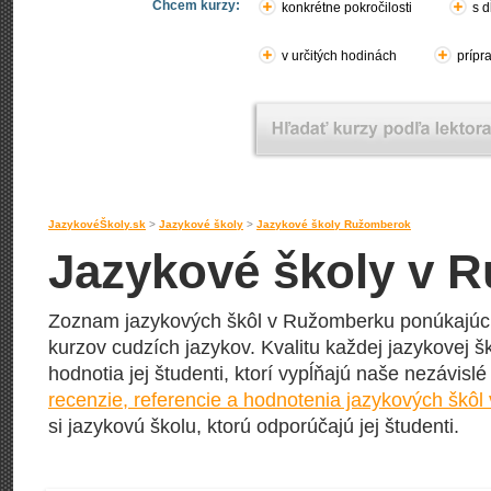
Chcem kurzy:
konkrétne pokročilosti
s d
v určitých hodinách
prípr
JazykovéŠkoly.sk
>
Jazykové školy
>
Jazykové školy Ružomberok
Jazykové školy v 
Zoznam jazykových škôl v Ružomberku ponúkajúci
kurzov cudzích jazykov. Kvalitu každej jazykovej šk
hodnotia jej študenti, ktorí vypĺňajú naše nezávisl
recenzie, referencie a hodnotenia jazykových škô
si jazykovú školu, ktorú odporúčajú jej študenti.