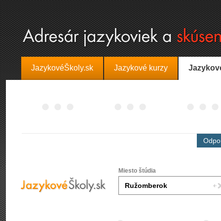
JazykovéŠkoly.sk
Jazykové kurzy
Jazykov
Odpor
Miesto štúdia