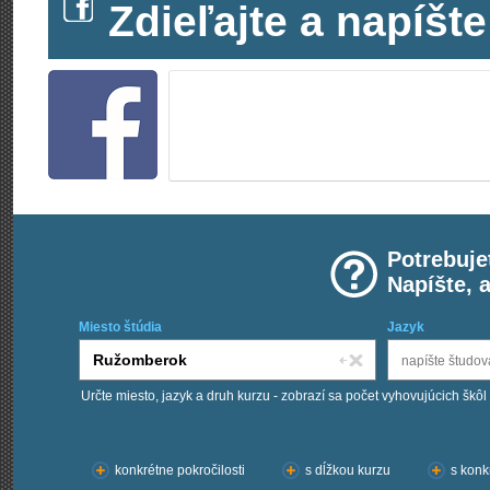
Zdieľajte a napíš
Potrebuje
Napíšte, 
Miesto štúdia
Jazyk
Určte miesto, jazyk a druh kurzu - zobrazí sa počet vyhovujúcich škôl
Chcem kurzy:
konkrétne pokročilosti
s dĺžkou kurzu
s konk