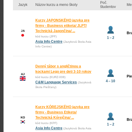
Poč.
Jazyk
Názov kurzu a meno školy
Me
študentov
Kurzy JAPONSKÉHO jazyka pre
firmy - Business etiketa/ JLPT/
Technická Japončina/ ...
JA
Bra
kód kurzu (JPF)
1 – 2
Asia Info Centre
(Jazyková škola Asia
Info Centre)
Denný tábor s angličtinou a
kockami Lego pre deti 3-10 rokov
AJ
Pi
kód kurzu (KURZ-008)
4 – 10
C&M Language Services
(Jazyková
škola Piešťany)
Kurzy KÓREJSKÉHO jazyka pre
firmy - Business Etiketa/
Technická Kórejčina/ ...
KO
Bra
kód kurzu (KPF)
1 – 2
Asia Info Centre
(Jazyková škola Asia