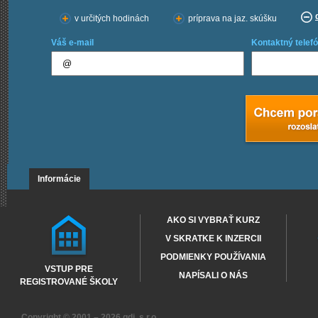
v určitých hodinách
príprava na jaz. skúšku
Váš e-mail
Kontaktný telefó
Informácie
AKO SI VYBRAŤ KURZ
V SKRATKE K INZERCII
PODMIENKY POUŽÍVANIA
VSTUP PRE
NAPÍSALI O NÁS
REGISTROVANÉ ŠKOLY
Copyright © 2001 – 2026
gdi, s.r.o.