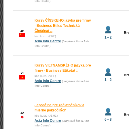
Info Centre)
Kurzy ČÍNSKEHO jazyka pre firmy
- Business Etika/ Technická
Čínština/ ...
ZH
Bra
kód kurzu (CPF)
1 – 2
Asia Info Centre
(Jazyková škola Asia
Info Centre)
Kurzy VIETNAMSKÉHO jazyka pre
firmy - Business Etiketa/ ...
VI
Bra
kód kurzu (VPF)
1 – 2
Asia Info Centre
(Jazyková škola Asia
Info Centre)
Japončina pre začiatočníkov a
mierne pokročilých
JA
Bra
kód kurzu (JZ-01)
6 – 8
Asia Info Centre
(Jazyková škola Asia
Info Centre)