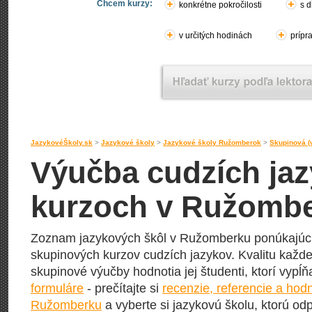
Chcem kurzy:
konkrétne pokročilosti
s d
v určitých hodinách
prípr
JazykovéŠkoly.sk
>
Jazykové školy
>
Jazykové školy Ružomberok
>
Skupinová (
Výučba cudzích jaz
kurzoch v Ružomb
Zoznam jazykových škôl v Ružomberku ponúkajúci
skupinových kurzov cudzích jazykov. Kvalitu každej
skupinové výučby hodnotia jej študenti, ktorí vypĺ
formuláre
- prečítajte si
recenzie, referencie a hod
Ružomberku
a vyberte si jazykovú školu, ktorú odp