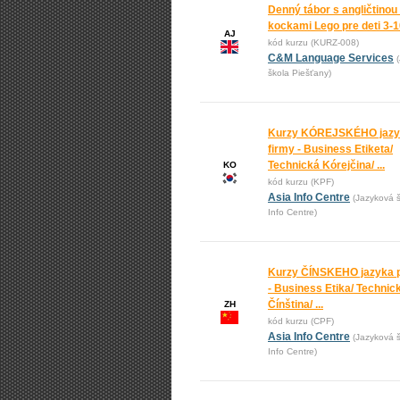
Denný tábor s angličtinou
kockami Lego pre deti 3-
AJ
kód kurzu (KURZ-008)
C&M Language Services
škola Piešťany)
Kurzy KÓREJSKÉHO jazy
firmy - Business Etiketa/
Technická Kórejčina/ ...
KO
kód kurzu (KPF)
Asia Info Centre
(Jazyková š
Info Centre)
Kurzy ČÍNSKEHO jazyka p
- Business Etika/ Technic
Čínština/ ...
ZH
kód kurzu (CPF)
Asia Info Centre
(Jazyková š
Info Centre)