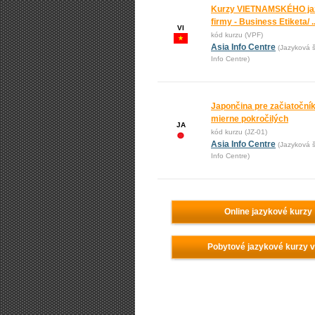
Kurzy VIETNAMSKÉHO ja
firmy - Business Etiketa/ ..
VI
kód kurzu (VPF)
Asia Info Centre
(Jazyková š
Info Centre)
Japončina pre začiatoční
mierne pokročilých
JA
kód kurzu (JZ-01)
Asia Info Centre
(Jazyková š
Info Centre)
Online jazykové kurzy
Pobytové jazykové kurzy 