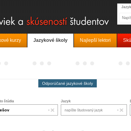
Jazyk
kové kurzy
Jazykové školy
Najlepší lektori
Skú
Odporúčané jazykové školy
to štúdia
Jazyk