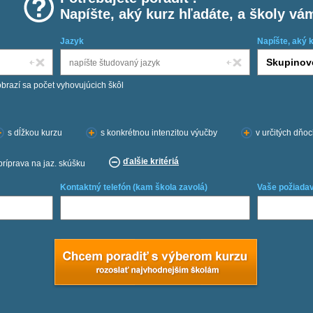
Napíšte, aký kurz hľadáte, a školy vá
Jazyk
Napíšte, aký 
obrazí sa počet vyhovujúcich škôl
s dĺžkou kurzu
s konkrétnou intenzitou výučby
v určitých dňo
ďalšie kritériá
príprava na jaz. skúšku
Kontaktný telefón (kam škola zavolá)
Vaše požiadav