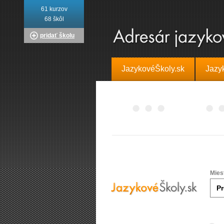
61 kurzov
68 škôl
pridať školu
JazykovéŠkoly.sk
Jazy
Mies