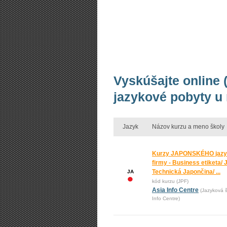
Vyskúšajte online 
jazykové pobyty u
Jazyk
Názov kurzu a meno školy
Kurzy JAPONSKÉHO jazy
firmy - Business etiketa/ 
Technická Japončina/ ...
JA
kód kurzu (JPF)
Asia Info Centre
(Jazyková š
Info Centre)