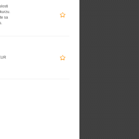
slosti
 kurzu.
te sa
s.
EUR