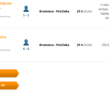
zyka pre
V závi
.
od typu
Bratislava - Petržalka
25 h
(2x1h)
Opýtaj
1 – 2
kola Asia
ná
kov a
Bratislava - Petržalka
25 h
(2x1h)
250 
6 – 8
kola Asia
v SR