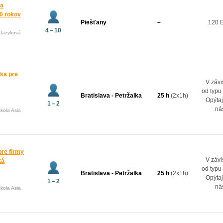
 a
10 rokov
Piešťany
–
120 
4 – 10
(Jazyková
ka pre
V závi
od typu
Bratislava - Petržalka
25 h
(2x1h)
Opýtaj
1 – 2
ná
kola Asia
re firmy
V závi
ká
od typu
Bratislava - Petržalka
25 h
(2x1h)
Opýtaj
1 – 2
ná
kola Asia