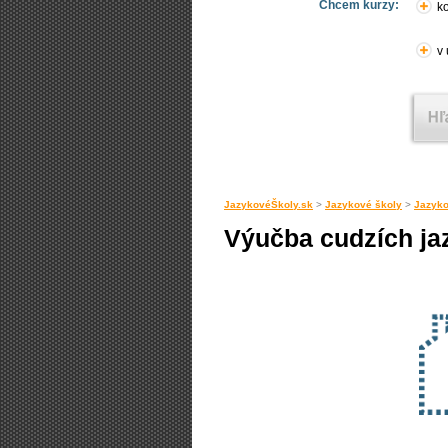
Chcem kurzy:
ko
v
JazykovéŠkoly.sk
>
Jazykové školy
>
Jazyko
Výučba cudzích ja