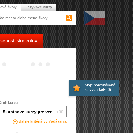
ové školy
Jazykové kurzy
senosti študentov
Moje porovnávané
kurzy a školy
(0)
Druh kurzu
ďalšie kritériá vyhľadávania