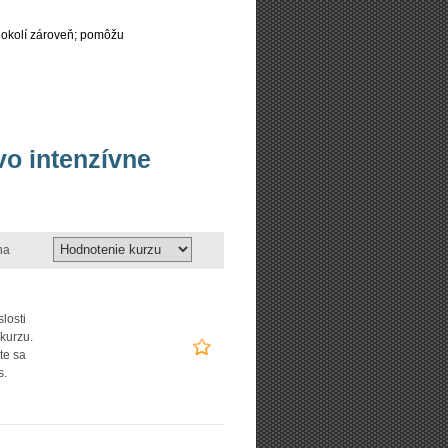
 okolí zároveň; pomôžu
vo intenzívne
na
slosti
 kurzu.
te sa
s.