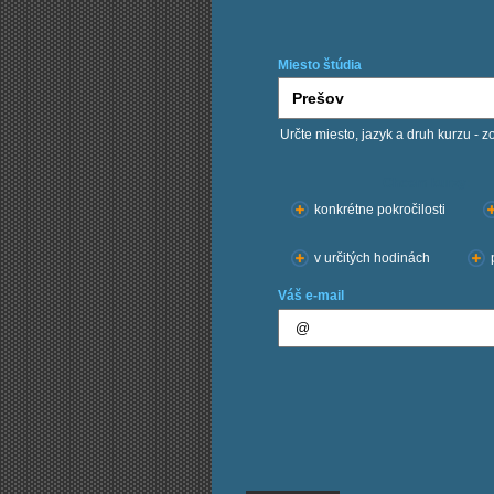
Miesto štúdia
Určte miesto, jazyk a druh kurzu - z
Chcem kurzy:
konkrétne pokročilosti
v určitých hodinách
Váš e-mail