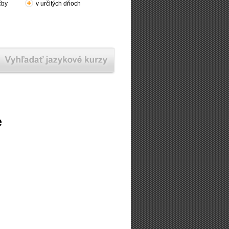
čby
v určitých dňoch
e