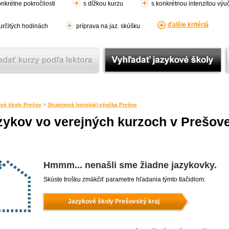
nkrétne pokročilosti
s dĺžkou kurzu
s konkrétnou intenzitou výu
ďalšie kritériá
 určitých hodinách
príprava na jaz. skúšku
vé školy Prešov
>
Skupinová (verejná) výučba Prešov
zykov vo verejných kurzoch v Prešov
Hmmm... nenašli sme žiadne jazykovky.
Skúste trošku zmäkčiť parametre hľadania týmto tlačidlom:
Jazykové školy Prešovský kraj