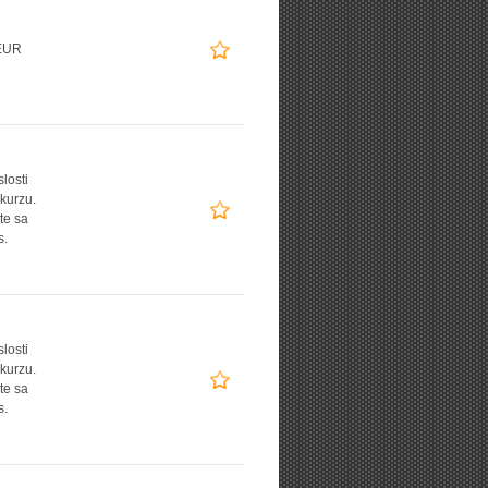
EUR
slosti
 kurzu.
te sa
s.
slosti
 kurzu.
te sa
s.