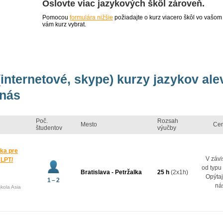
Oslovte viac jazykových škôl zároveň.
Pomocou
formulára nižšie
požiadajte o kurz viacero škôl vo vašom
vám kurz vybrat.
(internetové, skype) kurzy jazykov ale
 nás
Poč.
Rozsah
Mesto
Ce
študentov
výučby
ka pre
V závi
JLPT/
od typu
Bratislava - Petržalka
25 h
(2x1h)
Opýtaj
1 – 2
ná
kola Asia