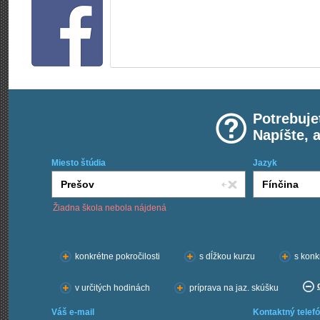
Potrebuje
Napíšte, 
Miesto štúdia
Jazyk
Žiadna škola nebola nájdená
Chcem kurzy:
konkrétne pokročilosti
s dĺžkou kurzu
s konk
v určitých hodinách
príprava na jaz. skúšku
Váš e-mail
Kontaktný telefó