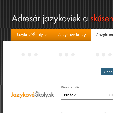
JazykovéŠkoly.sk
Jazykové kurzy
Jazykov
Odpor
Miesto štúdia