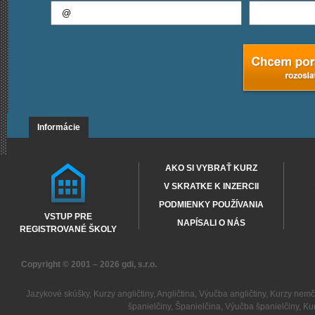
Informácie
AKO SI VYBRAŤ KURZ
V SKRATKE K INZERCII
PODMIENKY POUŽÍVANIA
VSTUP PRE
NAPÍSALI O NÁS
REGISTROVANÉ ŠKOLY
Copyright © 2001 – 2026
gdi, s.r.o.
Jazykové skúšky
,
Kurzy angličtiny
,
Angličtina
,
Výučba angličtiny
,
Kurzy nemč
španielčiny
,
Španielčina
,
Výučba španielčiny
,
Kur