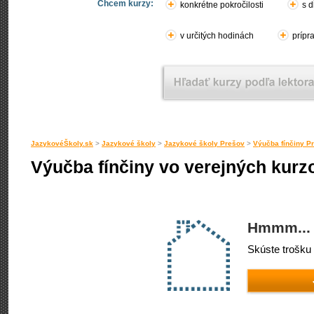
Chcem kurzy:
konkrétne pokročilosti
s d
v určitých hodinách
prípr
JazykovéŠkoly.sk
>
Jazykové školy
>
Jazykové školy Prešov
>
Výučba fínčiny P
Výučba fínčiny vo verejných kurz
Hmmm... 
Skúste trošku 