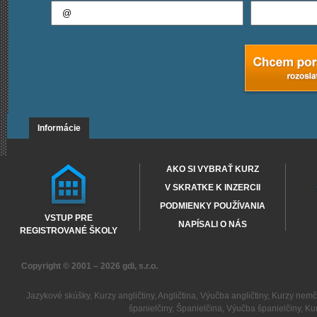
Informácie
AKO SI VYBRAŤ KURZ
V SKRATKE K INZERCII
PODMIENKY POUŽÍVANIA
VSTUP PRE
NAPÍSALI O NÁS
REGISTROVANÉ ŠKOLY
Copyright © 2001 – 2026
gdi, s.r.o.
Jazykové skúšky
,
Kurzy angličtiny
,
Angličtina
,
Výučba angličtiny
,
Kurzy nemč
španielčiny
,
Španielčina
,
Výučba španielčiny
,
Kur