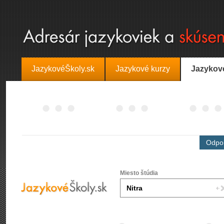
JazykovéŠkoly.sk
Jazykové kurzy
Jazykov
Odpor
Miesto štúdia