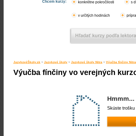
Chcem kurzy:
konkrétne pokročilosti
s d
v určitých hodinách
prípr
JazykovéŠkoly.sk
>
Jazykové školy
>
Jazykové školy Nitra
>
Výučba fínčiny Nitra
Výučba fínčiny vo verejných kurzo
Hmmm... 
Skúste trošku 