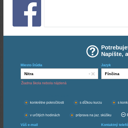
Potrebuje
Napíšte, 
Miesto štúdia
Jazyk
Žiadna škola nebola nájdená
Chcem kurzy:
konkrétne pokročilosti
s dĺžkou kurzu
s konk
v určitých hodinách
príprava na jaz. skúšku
Váš e-mail
Kontaktný telefó