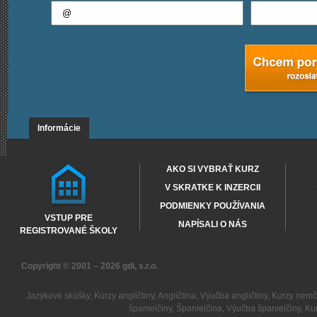
Informácie
AKO SI VYBRAŤ KURZ
V SKRATKE K INZERCII
PODMIENKY POUŽÍVANIA
VSTUP PRE
NAPÍSALI O NÁS
REGISTROVANÉ ŠKOLY
Copyright © 2001 – 2026
gdi, s.r.o.
Jazykové skúšky
,
Kurzy angličtiny
,
Angličtina
,
Výučba angličtiny
,
Kurzy nemč
španielčiny
,
Španielčina
,
Výučba španielčiny
,
Kur