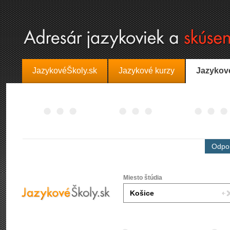
JazykovéŠkoly.sk
Jazykové kurzy
Jazykov
Odpor
Miesto štúdia