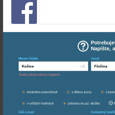
Potrebuje
Napíšte, 
Miesto štúdia
Jazyk
Žiadna škola nebola nájdená
Chcem kurzy:
konkrétne pokročilosti
s dĺžkou kurzu
s konk
v určitých hodinách
príprava na jaz. skúšku
Váš e-mail
Kontaktný telefó