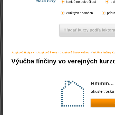
Chcem kurzy:
konkrétne pokročilosti
s d
v určitých hodinách
prípr
JazykovéŠkoly.sk
>
Jazykové školy
>
Jazykové školy Košice
>
Výučba fínčiny K
Výučba fínčiny vo verejných kurz
Hmmm... 
Skúste trošku 