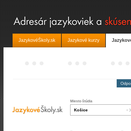
JazykovéŠkoly.sk
Jazykové kurzy
Jazykov
Odpor
Miesto štúdia