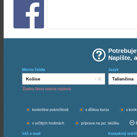
Potrebuje
Napíšte, 
Miesto štúdia
Jazyk
Žiadna škola nebola nájdená
Chcem kurzy:
konkrétne pokročilosti
s dĺžkou kurzu
s konk
v určitých hodinách
príprava na jaz. skúšku
Váš e-mail
Kontaktný telefó