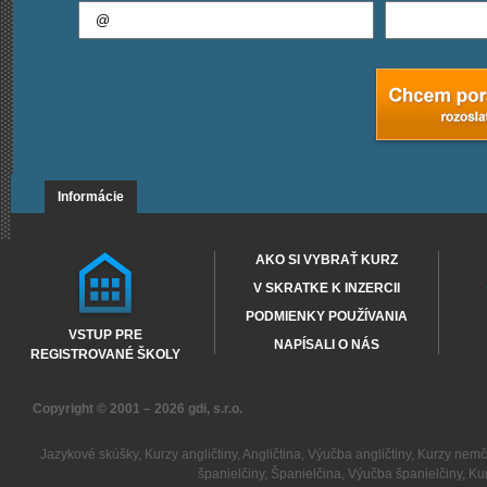
Informácie
AKO SI VYBRAŤ KURZ
V SKRATKE K INZERCII
PODMIENKY POUŽÍVANIA
VSTUP PRE
NAPÍSALI O NÁS
REGISTROVANÉ ŠKOLY
Copyright © 2001 – 2026
gdi, s.r.o.
Jazykové skúšky
,
Kurzy angličtiny
,
Angličtina
,
Výučba angličtiny
,
Kurzy nemč
španielčiny
,
Španielčina
,
Výučba španielčiny
,
Kur