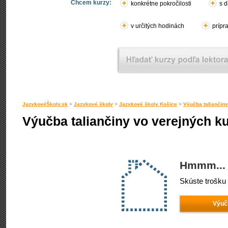
Chcem kurzy:
konkrétne pokročilosti
s d
v určitých hodinách
prípr
JazykovéŠkoly.sk
>
Jazykové školy
>
Jazykové školy Košice
>
Výučba taliančin
Výučba taliančiny vo verejných k
Hmmm... 
Skúste trošku 
Výučb