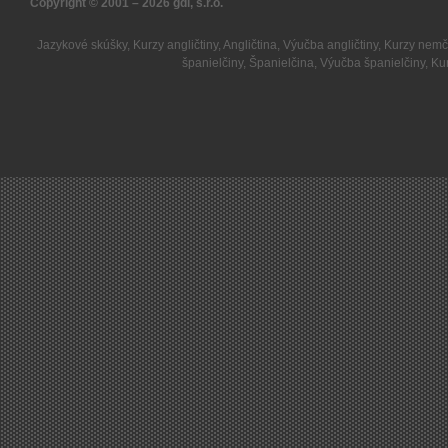
Copyright © 2001 – 2026
gdi, s.r.o.
Jazykové skúšky
,
Kurzy angličtiny
,
Angličtina
,
Výučba angličtiny
,
Kurzy nemč
španielčiny
,
Španielčina
,
Výučba španielčiny
,
Kur