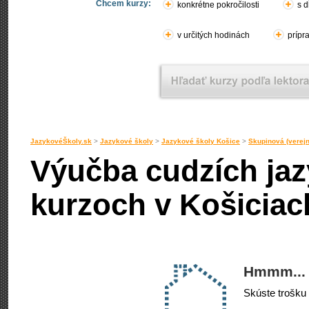
Chcem kurzy:
konkrétne pokročilosti
s d
v určitých hodinách
prípr
JazykovéŠkoly.sk
>
Jazykové školy
>
Jazykové školy Košice
>
Skupinová (verej
Výučba cudzích jaz
kurzoch v Košiciac
Hmmm... 
Skúste trošku 