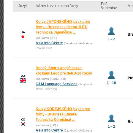
Poč.
Jazyk
Názov kurzu a meno školy
Me
študentov
Kurzy JAPONSKÉHO jazyka pre
firmy - Business etiketa/ JLPT/
Technická Japončina/ ...
JA
Bra
kód kurzu (JPF)
1 – 2
Asia Info Centre
(Jazyková škola Asia
Info Centre)
Denný tábor s angličtinou a
kockami Lego pre deti 3-10 rokov
AJ
Pi
kód kurzu (KURZ-008)
4 – 10
C&M Language Services
(Jazyková
škola Piešťany)
Kurzy KÓREJSKÉHO jazyka pre
firmy - Business Etiketa/
Technická Kórejčina/ ...
KO
Bra
kód kurzu (KPF)
1 – 2
Asia Info Centre
(Jazyková škola Asia