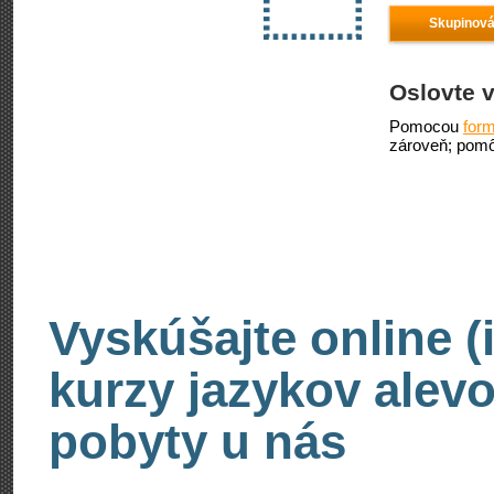
Skupinová
Oslovte v
Pomocou
form
zároveň; pomô
Vyskúšajte online (
kurzy jazykov alevo
pobyty u nás