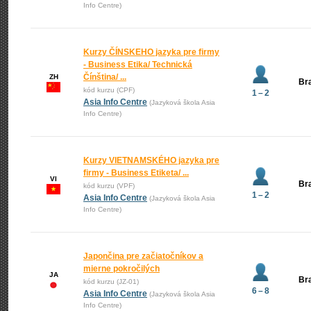
Info Centre)
Kurzy ČÍNSKEHO jazyka pre firmy
- Business Etika/ Technická
Čínština/ ...
ZH
Bra
kód kurzu (CPF)
1 – 2
Asia Info Centre
(Jazyková škola Asia
Info Centre)
Kurzy VIETNAMSKÉHO jazyka pre
firmy - Business Etiketa/ ...
VI
Bra
kód kurzu (VPF)
1 – 2
Asia Info Centre
(Jazyková škola Asia
Info Centre)
Japončina pre začiatočníkov a
mierne pokročilých
JA
Bra
kód kurzu (JZ-01)
6 – 8
Asia Info Centre
(Jazyková škola Asia
Info Centre)