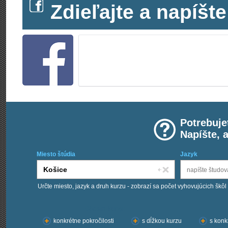
Zdieľajte a napíš
Potrebuje
Napíšte, 
Miesto štúdia
Jazyk
Určte miesto, jazyk a druh kurzu - zobrazí sa počet vyhovujúcich škôl
Chcem kurzy:
konkrétne pokročilosti
s dĺžkou kurzu
s konk