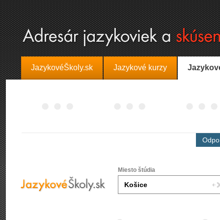
JazykovéŠkoly.sk
Jazykové kurzy
Jazykov
Odpor
Miesto štúdia