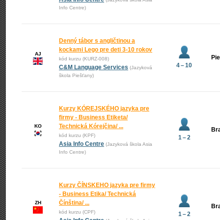
Info Centre)
Denný tábor s angličtinou a
kockami Lego pre deti 3-10 rokov
AJ
Pi
kód kurzu (KURZ-008)
4 – 10
C&M Language Services
(Jazyková
škola Piešťany)
Kurzy KÓREJSKÉHO jazyka pre
firmy - Business Etiketa/
Technická Kórejčina/ ...
KO
Bra
kód kurzu (KPF)
1 – 2
Asia Info Centre
(Jazyková škola Asia
Info Centre)
Kurzy ČÍNSKEHO jazyka pre firmy
- Business Etika/ Technická
Čínština/ ...
ZH
Bra
kód kurzu (CPF)
1 – 2