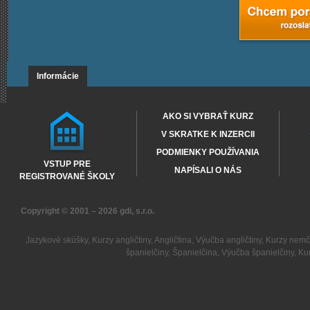
Informácie
AKO SI VYBRAŤ KURZ
V SKRATKE K INZERCII
PODMIENKY POUŽÍVANIA
VSTUP PRE
NAPÍSALI O NÁS
REGISTROVANÉ ŠKOLY
Copyright © 2001 – 2026
gdi, s.r.o.
Jazykové skúšky
,
Kurzy angličtiny
,
Angličtina
,
Výučba angličtiny
,
Kurzy nemč
španielčiny
,
Španielčina
,
Výučba španielčiny
,
Kur