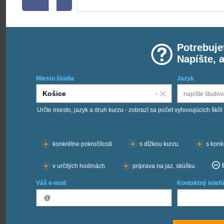
Potrebuje
Napíšte, 
Miesto štúdia
Jazyk
Určte miesto, jazyk a druh kurzu - zobrazí sa počet vyhovujúcich škôl
Chcem kurzy:
konkrétne pokročilosti
s dĺžkou kurzu
s konk
v určitých hodinách
príprava na jaz. skúšku
Váš e-mail
Kontaktný telefó