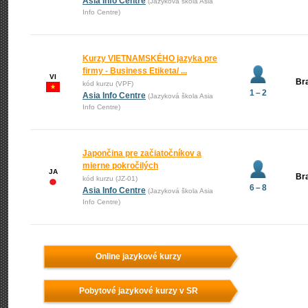
Asia Info Centre
(Jazyková škola Asia
Info Centre)
Kurzy VIETNAMSKÉHO jazyka pre
firmy - Business Etiketa/ ...
VI
Bra
kód kurzu (VPF)
1 – 2
Asia Info Centre
(Jazyková škola Asia
Info Centre)
Japončina pre začiatočníkov a
mierne pokročilých
JA
Bra
kód kurzu (JZ-01)
6 – 8
Asia Info Centre
(Jazyková škola Asia
Info Centre)
Online jazykové kurzy
Pobytové jazykové kurzy v SR