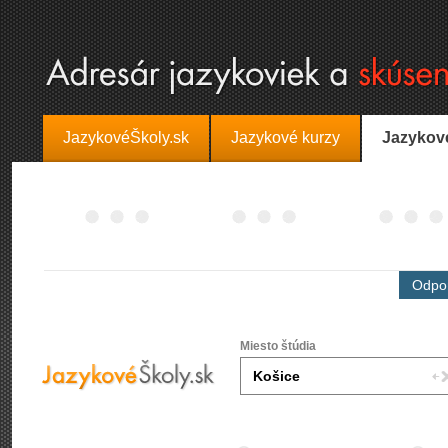
JazykovéŠkoly.sk
Jazykové kurzy
Jazykov
Odpor
Miesto štúdia