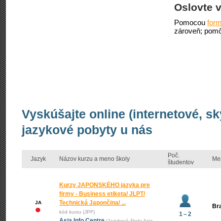
Oslovte v
Pomocou
form
zároveň; pomô
Vyskúšajte online (internetové, s
jazykové pobyty u nás
Poč.
Jazyk
Názov kurzu a meno školy
Me
študentov
Kurzy JAPONSKÉHO jazyka pre
firmy - Business etiketa/ JLPT/
Technická Japončina/ ...
JA
Bra
kód kurzu (JPF)
1 – 2
Asia Info Centre
(Jazyková škola Asia