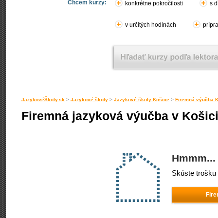
Chcem kurzy:
konkrétne pokročilosti
s d
v určitých hodinách
prípr
JazykovéŠkoly.sk
>
Jazykové školy
>
Jazykové školy Košice
>
Firemná výučba 
Firemná jazyková výučba v Košic
Hmmm... 
Skúste trošku 
Fir