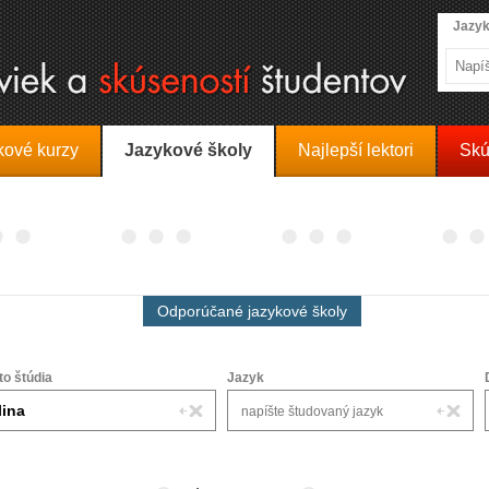
Jazyk
kové kurzy
Jazykové školy
Najlepší lektori
Skú
Odporúčané jazykové školy
to štúdia
Jazyk