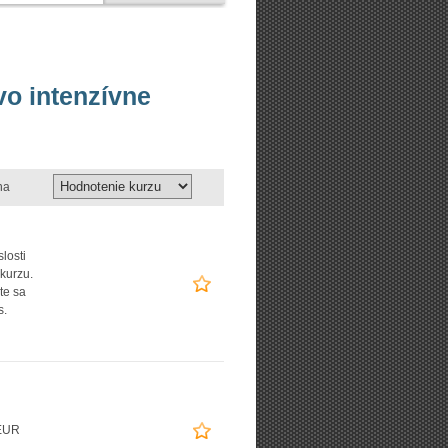
vo intenzívne
na
slosti
 kurzu.
te sa
s.
EUR