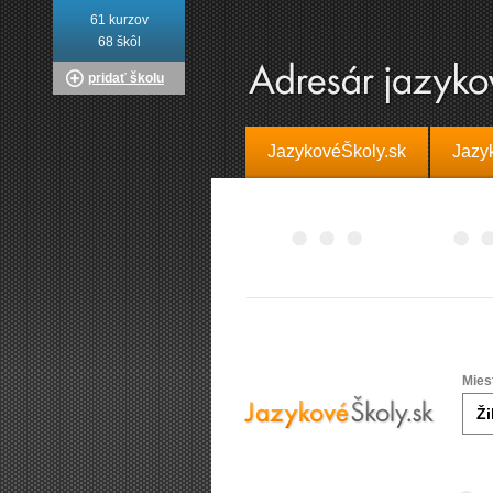
61 kurzov
68 škôl
pridať školu
JazykovéŠkoly.sk
Jazy
Mies