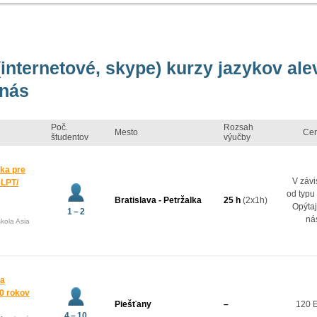
(internetové, skype) kurzy jazykov ale
 nás
Poč.
Rozsah
Mesto
Ce
študentov
výučby
ka pre
V závi
JLPT/
od typu
Bratislava - Petržalka
25 h
(2x1h)
Opýtaj
1 – 2
ná
kola Asia
 a
10 rokov
Piešťany
–
120 
4 – 10