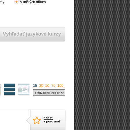
čby
v určitých dňoch
15
30
50
75
100
pridať
a porovnať