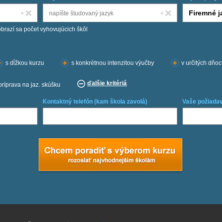
obrazí sa počet vyhovujúcich škôl
s dĺžkou kurzu
s konkrétnou intenzitou výučby
v určitých dňo
ďalšie kritériá
príprava na jaz. skúšku
Kontaktný telefón (kam škola zavolá)
Vaše požiadav