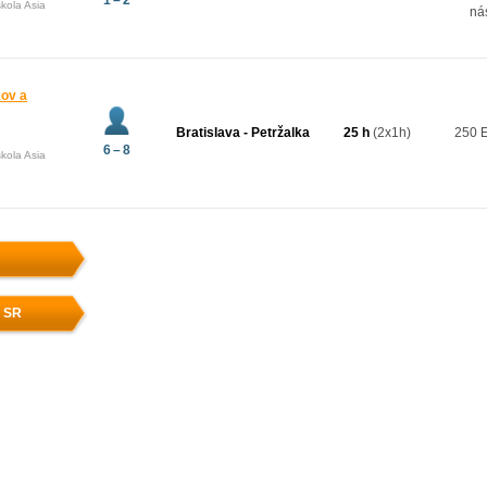
1 – 2
kola Asia
ná
kov a
Bratislava - Petržalka
25 h
(2x1h)
250 
6 – 8
kola Asia
v SR