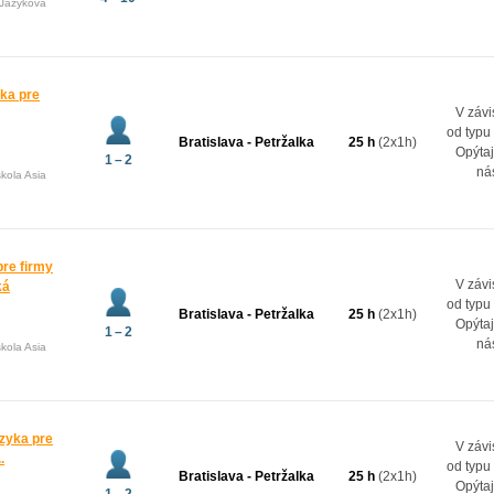
(Jazyková
ka pre
V závi
od typu
Bratislava - Petržalka
25 h
(2x1h)
Opýtaj
1 – 2
ná
kola Asia
re firmy
V závi
ká
od typu
Bratislava - Petržalka
25 h
(2x1h)
Opýtaj
1 – 2
ná
kola Asia
zyka pre
V závi
.
od typu
Bratislava - Petržalka
25 h
(2x1h)
Opýtaj