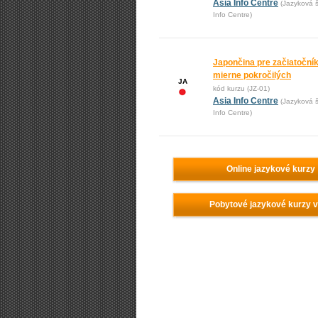
Asia Info Centre
(Jazyková š
Info Centre)
Japončina pre začiatoční
mierne pokročilých
JA
kód kurzu (JZ-01)
Asia Info Centre
(Jazyková š
Info Centre)
Online jazykové kurzy
Pobytové jazykové kurzy 