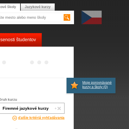
ové školy
Jazykové kurzy
senosti študentov
Moje porovnávané
kurzy a školy
(0)
Druh kurzu
ďalšie kritériá vyhľadávania