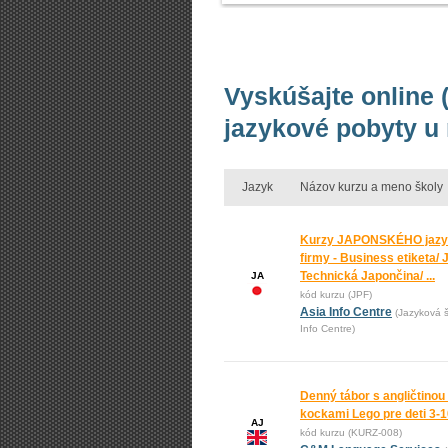
Vyskúšajte online 
jazykové pobyty u
Jazyk
Názov kurzu a meno školy
Kurzy JAPONSKÉHO jazy
firmy - Business etiketa/ 
Technická Japončina/ ...
JA
kód kurzu (JPF)
Asia Info Centre
(Jazyková š
Info Centre)
Denný tábor s angličtinou
kockami Lego pre deti 3-
AJ
kód kurzu (KURZ-008)