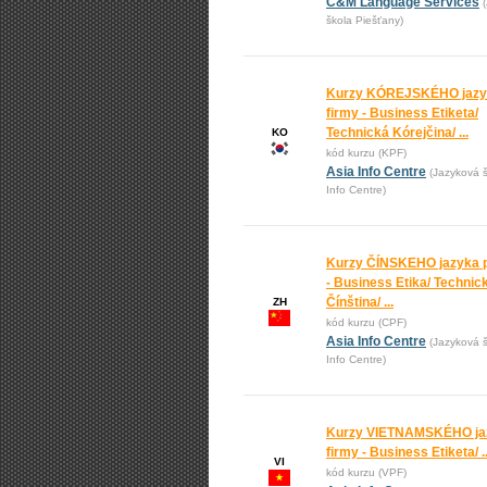
C&M Language Services
škola Piešťany)
Kurzy KÓREJSKÉHO jazy
firmy - Business Etiketa/
Technická Kórejčina/ ...
KO
kód kurzu (KPF)
Asia Info Centre
(Jazyková š
Info Centre)
Kurzy ČÍNSKEHO jazyka p
- Business Etika/ Technic
Čínština/ ...
ZH
kód kurzu (CPF)
Asia Info Centre
(Jazyková š
Info Centre)
Kurzy VIETNAMSKÉHO ja
firmy - Business Etiketa/ ..
VI
kód kurzu (VPF)