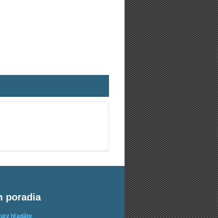
m poradia
kurz hľadáte