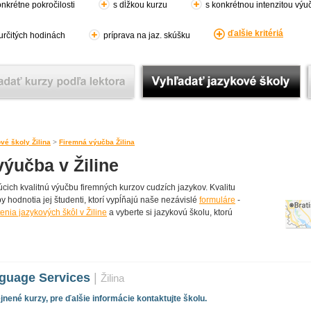
nkrétne pokročilosti
s dĺžkou kurzu
s konkrétnou intenzitou výu
ďalšie kritériá
 určitých hodinách
príprava na jaz. skúšku
vé školy Žilina
>
Firemná výučba Žilina
ýučba v Žiline
cich kvalitnú výučbu firemných kurzov cudzích jazykov. Kvalitu
y hodnotia jej študenti, ktorí vypĺňajú naše nezávislé
formuláre
-
enia jazykových škôl v Žiline
a vyberte si jazykovú školu, ktorú
guage Services
|
Žilina
nené kurzy, pre ďalšie informácie kontaktujte školu.