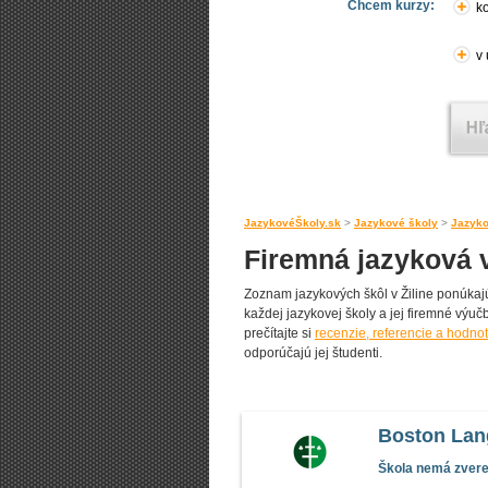
Chcem kurzy:
ko
v
JazykovéŠkoly.sk
>
Jazykové školy
>
Jazyko
Firemná jazyková v
Zoznam jazykových škôl v Žiline ponúkajú
každej jazykovej školy a jej firemné výučb
prečítajte si
recenzie, referencie a hodnot
odporúčajú jej študenti.
Boston Lan
Škola nemá zverej