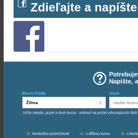
Zdieľajte a napíš
Potrebuje
Napíšte, 
Miesto štúdia
Jazyk
Určte miesto, jazyk a druh kurzu - zobrazí sa počet vyhovujúcich škôl
Chcem kurzy:
konkrétne pokročilosti
s dĺžkou kurzu
s konk