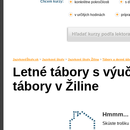
Chcem kurzy:
konkrétne pokročilosti
s d
v určitých hodinách
prípr
JazykovéŠkoly.sk
>
Jazykové školy
>
Jazykové školy Žilina
>
Tábory a denné tábo
Letné tábory s výu
tábory v Žiline
Hmmm... 
Skúste trošku 