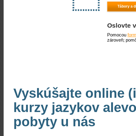
Tábory a d
Oslovte v
Pomocou
form
zároveň; pomô
Vyskúšajte online (
kurzy jazykov alevo
pobyty u nás