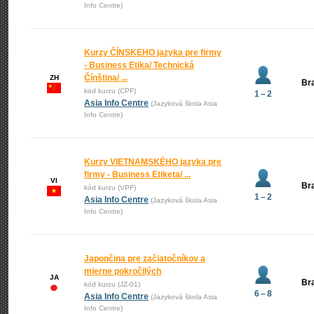
Info Centre)
Kurzy ČÍNSKEHO jazyka pre firmy
- Business Etika/ Technická
Čínština/ ...
ZH
Bra
kód kurzu (CPF)
1 – 2
Asia Info Centre
(Jazyková škola Asia
Info Centre)
Kurzy VIETNAMSKÉHO jazyka pre
firmy - Business Etiketa/ ...
VI
Bra
kód kurzu (VPF)
1 – 2
Asia Info Centre
(Jazyková škola Asia
Info Centre)
Japončina pre začiatočníkov a
mierne pokročilých
JA
Bra
kód kurzu (JZ-01)
6 – 8
Asia Info Centre
(Jazyková škola Asia
Info Centre)