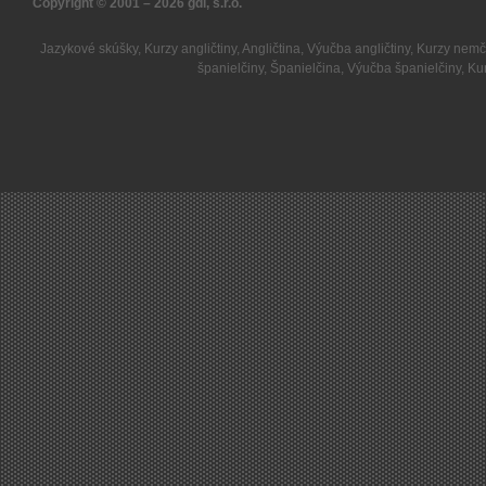
Copyright © 2001 – 2026
gdi, s.r.o.
Jazykové skúšky
,
Kurzy angličtiny
,
Angličtina
,
Výučba angličtiny
,
Kurzy nemč
španielčiny
,
Španielčina
,
Výučba španielčiny
,
Kur