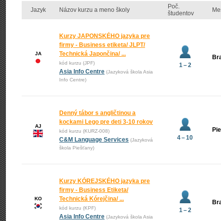
Poč.
Jazyk
Názov kurzu a meno školy
Me
študentov
Kurzy JAPONSKÉHO jazyka pre
firmy - Business etiketa/ JLPT/
Technická Japončina/ ...
JA
Bra
kód kurzu (JPF)
1 – 2
Asia Info Centre
(Jazyková škola Asia
Info Centre)
Denný tábor s angličtinou a
kockami Lego pre deti 3-10 rokov
AJ
Pi
kód kurzu (KURZ-008)
4 – 10
C&M Language Services
(Jazyková
škola Piešťany)
Kurzy KÓREJSKÉHO jazyka pre
firmy - Business Etiketa/
Technická Kórejčina/ ...
KO
Bra
kód kurzu (KPF)
1 – 2
Asia Info Centre
(Jazyková škola Asia