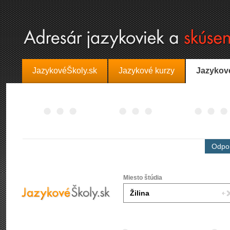
JazykovéŠkoly.sk
Jazykové kurzy
Jazykov
Odpor
Miesto štúdia