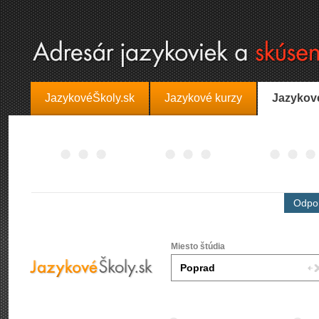
JazykovéŠkoly.sk
Jazykové kurzy
Jazykov
Odpor
Miesto štúdia