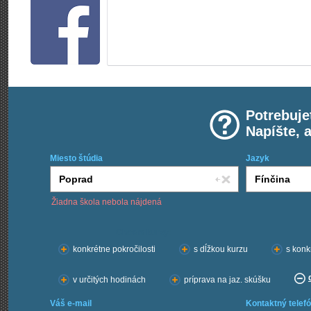
Potrebuje
Napíšte, 
Miesto štúdia
Jazyk
Žiadna škola nebola nájdená
Chcem kurzy:
konkrétne pokročilosti
s dĺžkou kurzu
s konk
v určitých hodinách
príprava na jaz. skúšku
Váš e-mail
Kontaktný telefó