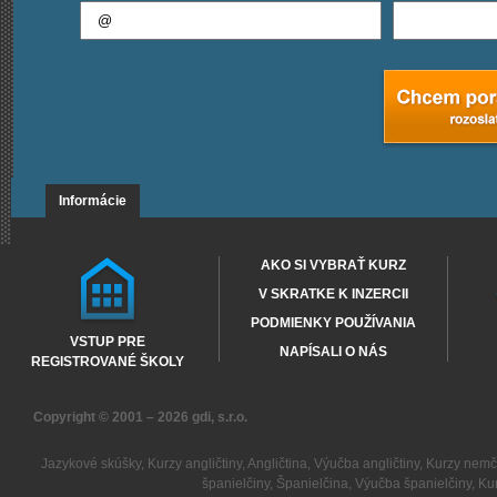
Informácie
AKO SI VYBRAŤ KURZ
V SKRATKE K INZERCII
PODMIENKY POUŽÍVANIA
VSTUP PRE
NAPÍSALI O NÁS
REGISTROVANÉ ŠKOLY
Copyright © 2001 – 2026
gdi, s.r.o.
Jazykové skúšky
,
Kurzy angličtiny
,
Angličtina
,
Výučba angličtiny
,
Kurzy nemč
španielčiny
,
Španielčina
,
Výučba španielčiny
,
Kur