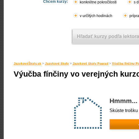
Chcem kurzy:
konkrétne pokročilosti
s d
v určitých hodinách
prípr
JazykovéŠkoly.sk
>
Jazykové školy
>
Jazykové školy Poprad
>
Výučba fínčiny P
Výučba fínčiny vo verejných kurz
Hmmm... 
Skúste trošku 