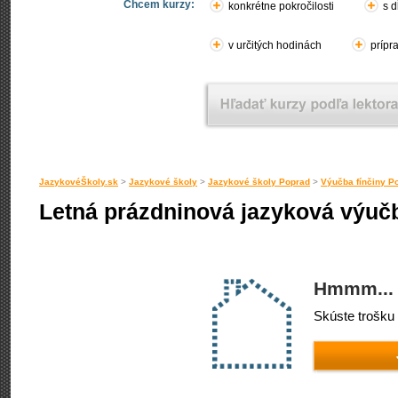
Chcem kurzy:
konkrétne pokročilosti
s d
v určitých hodinách
prípr
JazykovéŠkoly.sk
>
Jazykové školy
>
Jazykové školy Poprad
>
Výučba fínčiny P
Letná prázdninová jazyková výučb
Hmmm... 
Skúste trošku 