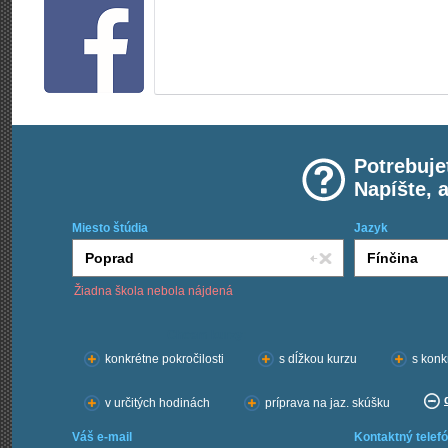
Potrebuje
Napíšte, 
Miesto štúdia
Jazyk
Žiadna škola nebola nájdená
Chcem kurzy:
konkrétne pokročilosti
s dĺžkou kurzu
s konk
v určitých hodinách
príprava na jaz. skúšku
Váš e-mail
Kontaktný telefó