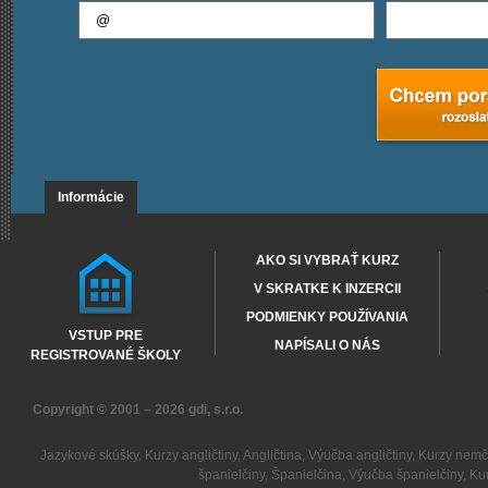
Informácie
AKO SI VYBRAŤ KURZ
V SKRATKE K INZERCII
PODMIENKY POUŽÍVANIA
VSTUP PRE
NAPÍSALI O NÁS
REGISTROVANÉ ŠKOLY
Copyright © 2001 – 2026
gdi, s.r.o.
Jazykové skúšky
,
Kurzy angličtiny
,
Angličtina
,
Výučba angličtiny
,
Kurzy nemč
španielčiny
,
Španielčina
,
Výučba španielčiny
,
Kur