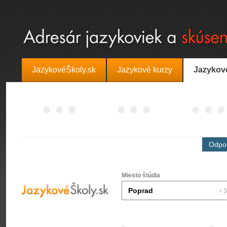
JazykovéŠkoly.sk
Jazykové kurzy
Jazykov
Odpor
Miesto štúdia