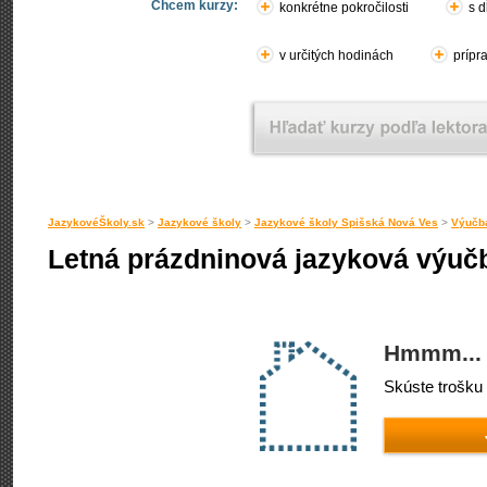
Chcem kurzy:
konkrétne pokročilosti
s d
v určitých hodinách
prípr
JazykovéŠkoly.sk
>
Jazykové školy
>
Jazykové školy Spišská Nová Ves
>
Výučba
Letná prázdninová jazyková výučb
Hmmm... 
Skúste trošku 