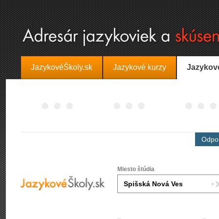
JazykovéŠkoly.sk
Jazykové kurzy
Jazykov
Odpor
Miesto štúdia