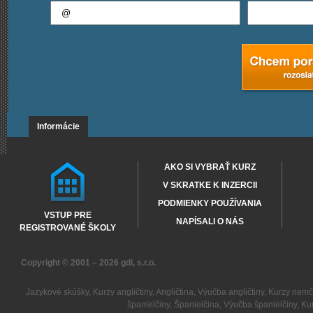
Informácie
AKO SI VYBRAŤ KURZ
V SKRATKE K INZERCII
PODMIENKY POUŽÍVANIA
VSTUP PRE
NAPÍSALI O NÁS
REGISTROVANÉ ŠKOLY
Copyright © 2001 – 2026
gdi, s.r.o.
Jazykové skúšky
,
Kurzy angličtiny
,
Angličtina
,
Výučba angličtiny
,
Kurzy nemč
španielčiny
,
Španielčina
,
Výučba španielčiny
,
Kur