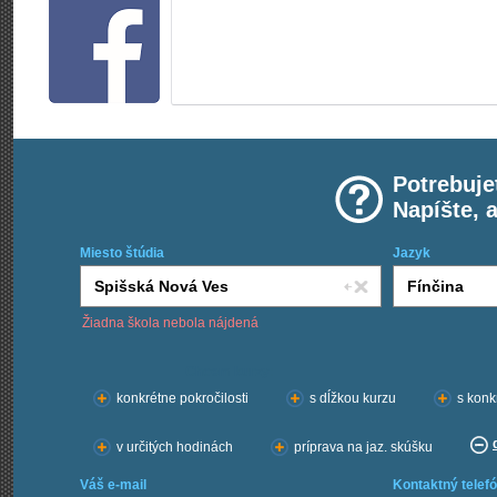
Potrebuje
Napíšte, 
Miesto štúdia
Jazyk
Žiadna škola nebola nájdená
Chcem kurzy:
konkrétne pokročilosti
s dĺžkou kurzu
s konk
v určitých hodinách
príprava na jaz. skúšku
Váš e-mail
Kontaktný telefó