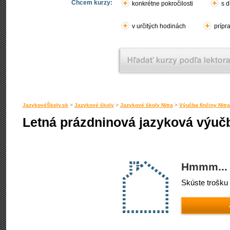
Chcem kurzy:
konkrétne pokročilosti
s d
v určitých hodinách
prípr
JazykovéŠkoly.sk
>
Jazykové školy
>
Jazykové školy Nitra
>
Výučba fínčiny Nitra
Letná prázdninová jazyková výučba
Hmmm... 
Skúste trošku 