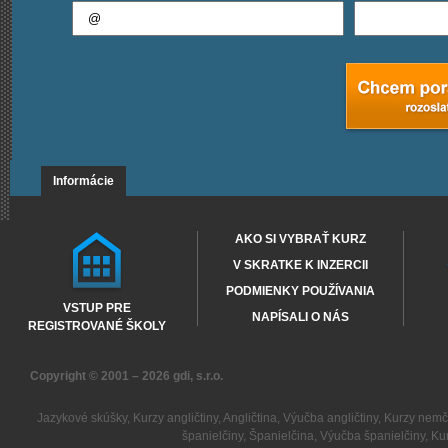
Informácie
AKO SI VYBRAŤ KURZ
V SKRATKE K INZERCII
PODMIENKY POUŽÍVANIA
VSTUP PRE
NAPÍSALI O NÁS
REGISTROVANÉ ŠKOLY
Copyright © 2001 – 2026
gdi, s.r.o.
Jazykové skúšky
,
Kurzy angličtiny
,
Angličtina
,
Výučba angličtiny
,
Kurzy nemč
španielčiny
,
Španielčina
,
Výučba španielčiny
,
Kur