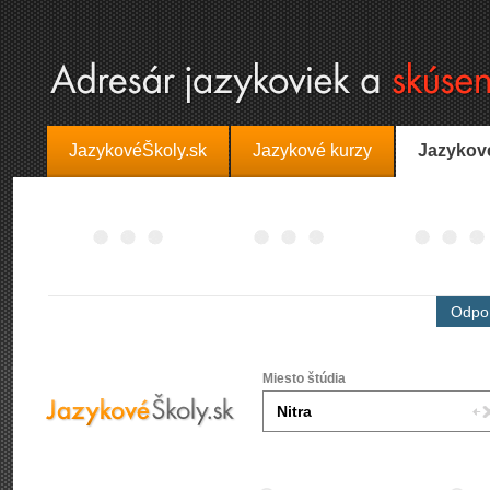
JazykovéŠkoly.sk
Jazykové kurzy
Jazykov
Odpor
Miesto štúdia