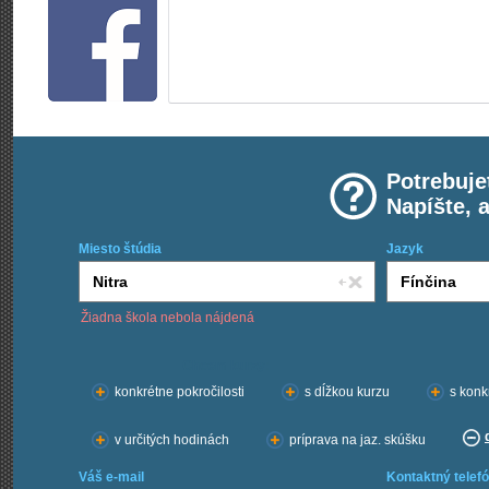
Potrebuje
Napíšte, 
Miesto štúdia
Jazyk
Žiadna škola nebola nájdená
Chcem kurzy:
konkrétne pokročilosti
s dĺžkou kurzu
s konk
v určitých hodinách
príprava na jaz. skúšku
Váš e-mail
Kontaktný telefó