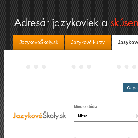
JazykovéŠkoly.sk
Jazykové kurzy
Jazykov
Odpor
Miesto štúdia