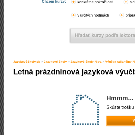
Chcem kurzy:
konkrétne pokročilosti
s d
v určitých hodinách
prípr
JazykovéŠkoly.sk
>
Jazykové školy
>
Jazykové školy Nitra
>
Výučba taliančiny N
Letná prázdninová jazyková výučba
Hmmm... 
Skúste trošku 
V