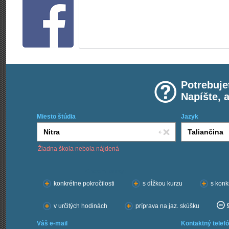
Potrebuje
Napíšte, 
Miesto štúdia
Jazyk
Žiadna škola nebola nájdená
Chcem kurzy:
konkrétne pokročilosti
s dĺžkou kurzu
s konk
v určitých hodinách
príprava na jaz. skúšku
Váš e-mail
Kontaktný telefó