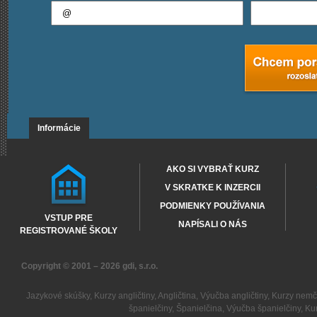
Informácie
AKO SI VYBRAŤ KURZ
V SKRATKE K INZERCII
PODMIENKY POUŽÍVANIA
VSTUP PRE
NAPÍSALI O NÁS
REGISTROVANÉ ŠKOLY
Copyright © 2001 – 2026
gdi, s.r.o.
Jazykové skúšky
,
Kurzy angličtiny
,
Angličtina
,
Výučba angličtiny
,
Kurzy nemč
španielčiny
,
Španielčina
,
Výučba španielčiny
,
Kur