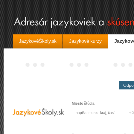
JazykovéŠkoly.sk
Jazykové kurzy
Jazykov
Odpor
Miesto štúdia