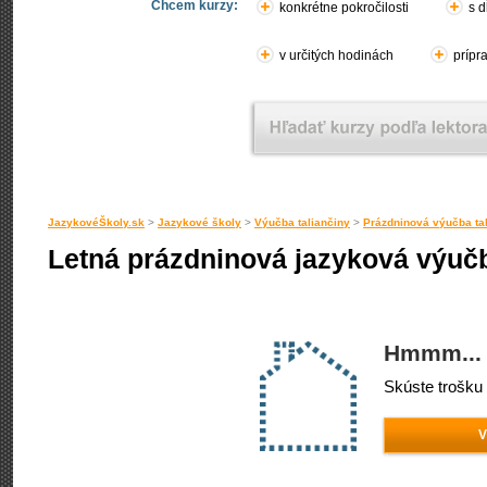
Chcem kurzy:
konkrétne pokročilosti
s d
v určitých hodinách
prípr
JazykovéŠkoly.sk
>
Jazykové školy
>
Výučba taliančiny
>
Prázdninová výučba ta
Letná prázdninová jazyková výučb
Hmmm... 
Skúste trošku 
V