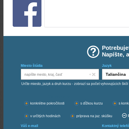
Potrebuje
Napíšte, 
Miesto štúdia
Jazyk
Určte miesto, jazyk a druh kurzu - zobrazí sa počet vyhovujúcich škôl
Chcem kurzy:
konkrétne pokročilosti
s dĺžkou kurzu
s konk
v určitých hodinách
príprava na jaz. skúšku
Váš e-mail
Kontaktný telefó