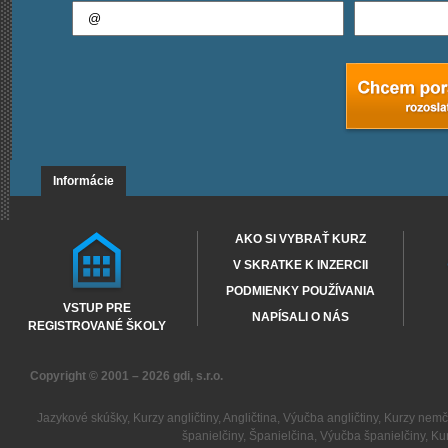
Informácie
AKO SI VYBRAŤ KURZ
V SKRATKE K INZERCII
PODMIENKY POUŽÍVANIA
VSTUP PRE
NAPÍSALI O NÁS
REGISTROVANÉ ŠKOLY
Copyright © 2001 – 2026
gdi, s.r.o.
Jazykové skúšky
,
Kurzy angličtiny
,
Angličtina
,
Výučba angličtiny
,
Kurzy nemč
španielčiny
,
Španielčina
,
Výučba španielčiny
,
Kur