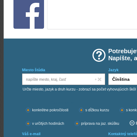
Potrebuje
Napíšte, 
Miesto štúdia
Jazyk
Určte miesto, jazyk a druh kurzu - zobrazí sa počet vyhovujúcich škôl
Chcem kurzy:
konkrétne pokročilosti
s dĺžkou kurzu
s konk
v určitých hodinách
príprava na jaz. skúšku
Váš e-mail
Kontaktný telefó