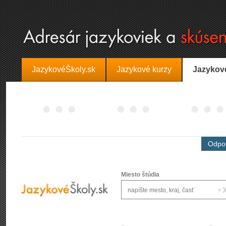
JazykovéŠkoly.sk
Jazykové kurzy
Jazykov
Odpor
Miesto štúdia