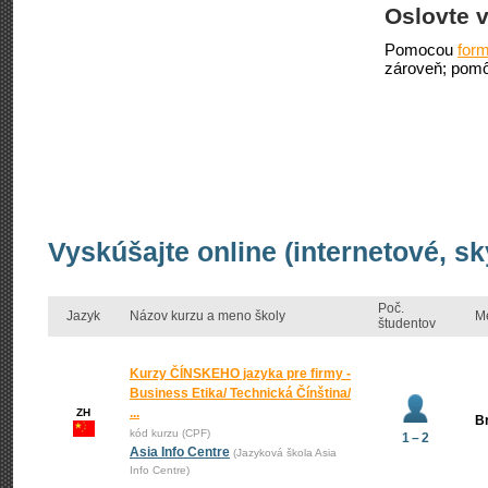
Oslovte v
Pomocou
form
zároveň; pomô
Vyskúšajte online (internetové, sk
Poč.
Jazyk
Názov kurzu a meno školy
M
študentov
Kurzy ČÍNSKEHO jazyka pre firmy -
Business Etika/ Technická Čínština/
...
ZH
Br
kód kurzu (CPF)
1 – 2
Asia Info Centre
(Jazyková škola Asia
Info Centre)