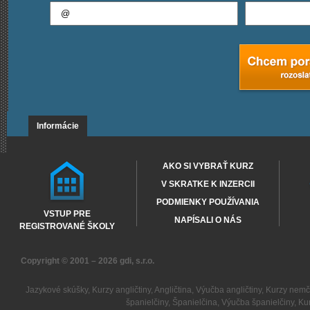
Informácie
AKO SI VYBRAŤ KURZ
V SKRATKE K INZERCII
PODMIENKY POUŽÍVANIA
VSTUP PRE
NAPÍSALI O NÁS
REGISTROVANÉ ŠKOLY
Copyright © 2001 – 2026
gdi, s.r.o.
Jazykové skúšky
,
Kurzy angličtiny
,
Angličtina
,
Výučba angličtiny
,
Kurzy nemč
španielčiny
,
Španielčina
,
Výučba španielčiny
,
Kur