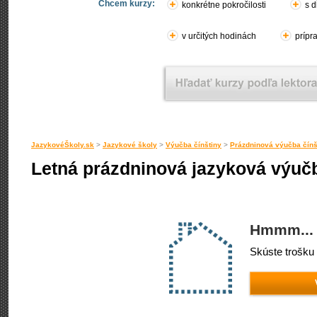
Chcem kurzy:
konkrétne pokročilosti
s d
v určitých hodinách
prípr
JazykovéŠkoly.sk
>
Jazykové školy
>
Výučba čínštiny
>
Prázdninová výučba čínš
Letná prázdninová jazyková výučb
Hmmm... 
Skúste trošku 