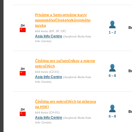
Privátne a Semi-privátne kurzy
japonského/čínskeho/kórejského
jazyka
ZH
Br
kód kurzu (KP, JP, CP)
1 – 2
Asia Info Centre
(Jazyková škola Asia
Info Centre)
Čínština pre začiatočníkov a mierne
pokročilých
ZH
Br
kód kurzu (CZ-01)
6 – 8
Asia Info Centre
(Jazyková škola Asia
Info Centre)
Čínština pre pokročilých (aj príprava
na HSK)
ZH
Br
kód kurzu (CA-01)
6 – 8
Asia Info Centre
(Jazyková škola Asia
Info Centre)