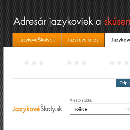
JazykovéŠkoly.sk
Jazykové kurzy
Jazykov
Odpor
Miesto štúdia