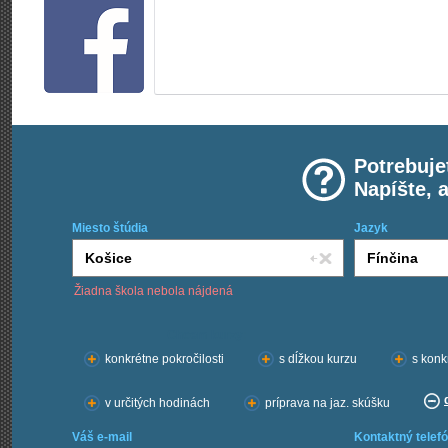
Potrebuje
Napíšte, 
Miesto štúdia
Jazyk
Žiadna škola nebola nájdená
Chcem kurzy:
konkrétne pokročilosti
s dĺžkou kurzu
s konk
v určitých hodinách
príprava na jaz. skúšku
Váš e-mail
Kontaktný telefó