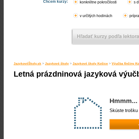
Chcem kurzy:
konkrétne pokročilosti
s d
v určitých hodinách
prípr
JazykovéŠkoly.sk
>
Jazykové školy
>
Jazykové školy Košice
>
Výučba fínčiny K
Letná prázdninová jazyková výučb
Hmmm... 
Skúste trošku 