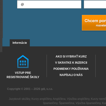
Informácie
AKO SI VYBRAŤ KURZ
V SKRATKE K INZERCII
PODMIENKY POUŽÍVANIA
VSTUP PRE
NAPÍSALI O NÁS
REGISTROVANÉ ŠKOLY
Copyright © 2001 – 2026
gdi, s.r.o.
Jazykové skúšky
,
Kurzy angličtiny
,
Angličtina
,
Výučba angličtiny
,
Kurzy nemč
španielčiny
,
Španielčina
,
Výučba španielčiny
,
Kur