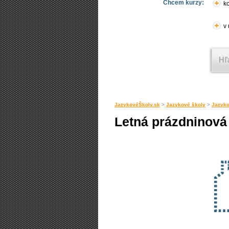
Chcem kurzy:
ko
v
JazykovéŠkoly.sk
>
Jazykové školy
>
Jazyko
Letná prázdninová