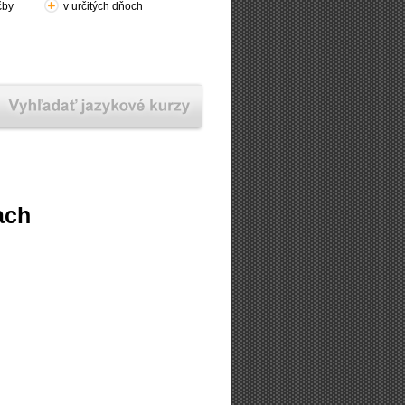
čby
v určitých dňoch
ach