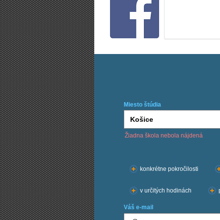
Miesto štúdia
Žiadna škola nebola nájdená
Chcem kurzy:
konkrétne pokročilosti
v určitých hodinách
Váš e-mail