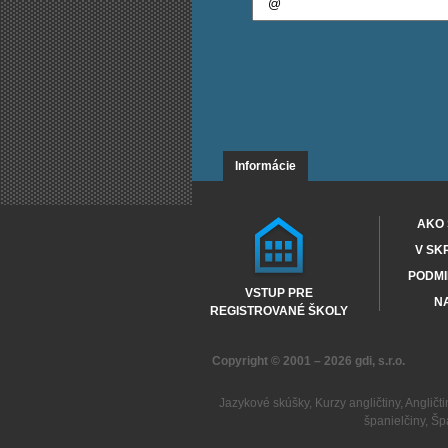
Informácie
AKO 
V SK
PODMI
VSTUP PRE
NA
REGISTROVANÉ ŠKOLY
Copyright © 2001 – 2026
gdi, s.r.o.
Jazykové skúšky
,
Kurzy angličtiny
,
Angličti
španielčiny
,
Šp