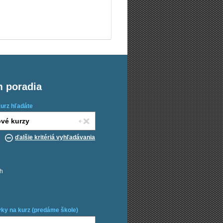
m poradia
kurz hľadáte
ďalšie kritériá vyhľadávania
ch
ky na kurz (predáme škole)