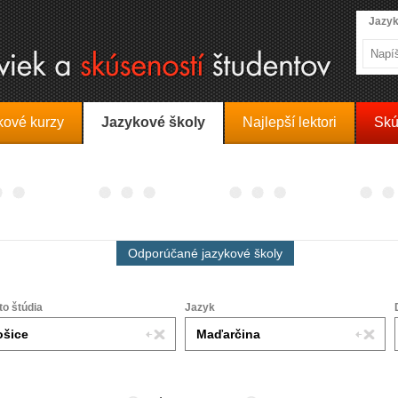
Jazyk
kové kurzy
Jazykové školy
Najlepší lektori
Skú
Odporúčané jazykové školy
to štúdia
Jazyk