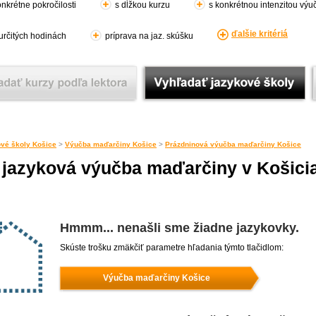
nkrétne pokročilosti
s dĺžkou kurzu
s konkrétnou intenzitou výu
ďalšie kritériá
 určitých hodinách
príprava na jaz. skúšku
vé školy Košice
>
Výučba maďarčiny Košice
>
Prázdninová výučba maďarčiny Košice
 jazyková výučba maďarčiny v Košici
Hmmm... nenašli sme žiadne jazykovky.
Skúste trošku zmäkčiť parametre hľadania týmto tlačidlom:
Výučba maďarčiny Košice