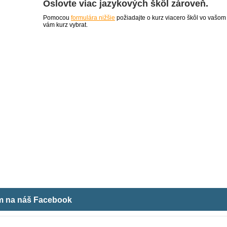
Oslovte viac jazykových škôl zároveň.
Pomocou
formulára nižšie
požiadajte o kurz viacero škôl vo vašom
vám kurz vybrat.
ám na náš Facebook