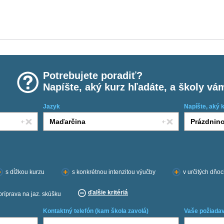
Potrebujete poradiť?
Napíšte, aký kurz hľadáte, a školy vá
Jazyk
Napíšte, aký 
s dĺžkou kurzu
s konkrétnou intenzitou výučby
v určitých dňo
ďalšie kritériá
príprava na jaz. skúšku
Kontaktný telefón (kam škola zavolá)
Vaše požiadav