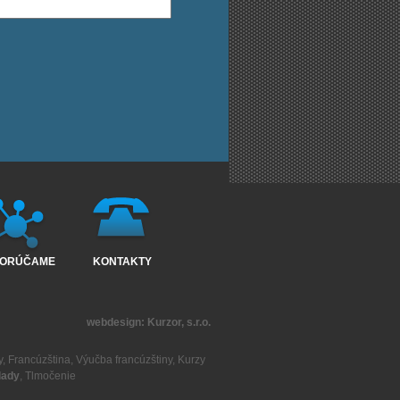
ORÚČAME
KONTAKTY
webdesign:
Kurzor, s.r.o.
y
,
Francúzština
,
Výučba francúzštiny
,
Kurzy
lady
,
Tlmočenie