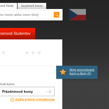
ové školy
Jazykové kurzy
senosti študentov
Moje porovnávané
kurzy a školy
(0)
Druh kurzu
ďalšie kritériá vyhľadávania