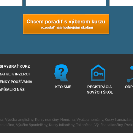
SI VYBRAŤ KURZ
RATKE K INZERCII
ENKY POUŽÍVANIA
KTO SME
REGISTRÁCIA
ODP
PÍSALI O NÁS
NOVÝCH ŠKÔL
na
,
Výučba angličtiny
,
Kurzy nemčiny
,
Nemčina
,
Výučba nemčiny
,
Kurzy francúzštin
anielčina
,
Výučba španielčiny
,
Kurzy taliančiny
,
Taliančina
,
Výučba taliančiny
,
Prek