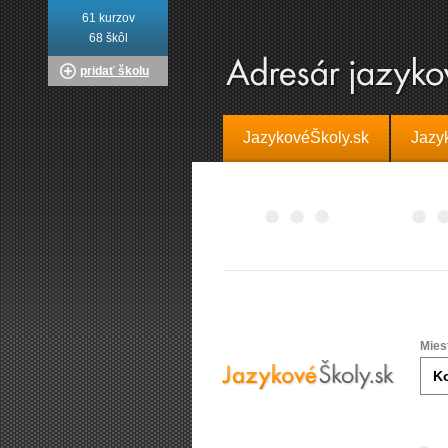
61 kurzov
68 škôl
pridať školu
JazykovéŠkoly.sk
Jazy
Mies