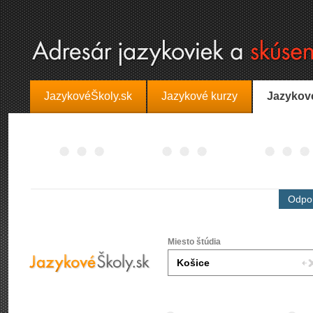
JazykovéŠkoly.sk
Jazykové kurzy
Jazykov
Odpor
Miesto štúdia