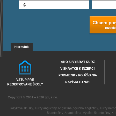
Informácie
AKO SI VYBRAŤ KURZ
V SKRATKE K INZERCII
PODMIENKY POUŽÍVANIA
VSTUP PRE
NAPÍSALI O NÁS
REGISTROVANÉ ŠKOLY
Copyright © 2001 – 2026
gdi, s.r.o.
Jazykové skúšky
,
Kurzy angličtiny
,
Angličtina
,
Výučba angličtiny
,
Kurzy nemč
španielčiny
,
Španielčina
,
Výučba španielčiny
,
Kur