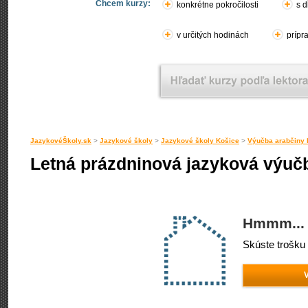
Chcem kurzy:
konkrétne pokročilosti
s d
v určitých hodinách
prípr
JazykovéŠkoly.sk
>
Jazykové školy
>
Jazykové školy Košice
>
Výučba arabčiny 
Letná prázdninová jazyková výučb
Hmmm... 
Skúste trošku 