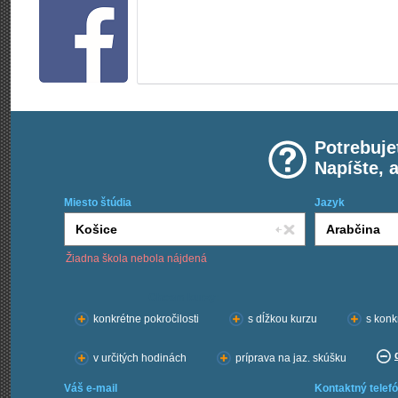
Potrebuje
Napíšte, 
Miesto štúdia
Jazyk
Žiadna škola nebola nájdená
Chcem kurzy:
konkrétne pokročilosti
s dĺžkou kurzu
s konk
v určitých hodinách
príprava na jaz. skúšku
Váš e-mail
Kontaktný telefó