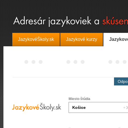
JazykovéŠkoly.sk
Jazykové kurzy
Jazykov
Odpor
Miesto štúdia