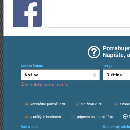
Potrebuje
Napíšte, 
Miesto štúdia
Jazyk
Žiadna škola nebola nájdená
Chcem kurzy:
konkrétne pokročilosti
s dĺžkou kurzu
s konk
v určitých hodinách
príprava na jaz. skúšku
Váš e-mail
Kontaktný telefó