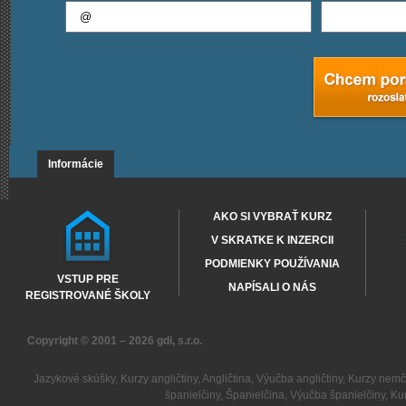
Informácie
AKO SI VYBRAŤ KURZ
V SKRATKE K INZERCII
PODMIENKY POUŽÍVANIA
VSTUP PRE
NAPÍSALI O NÁS
REGISTROVANÉ ŠKOLY
Copyright © 2001 – 2026
gdi, s.r.o.
Jazykové skúšky
,
Kurzy angličtiny
,
Angličtina
,
Výučba angličtiny
,
Kurzy nemč
španielčiny
,
Španielčina
,
Výučba španielčiny
,
Kur