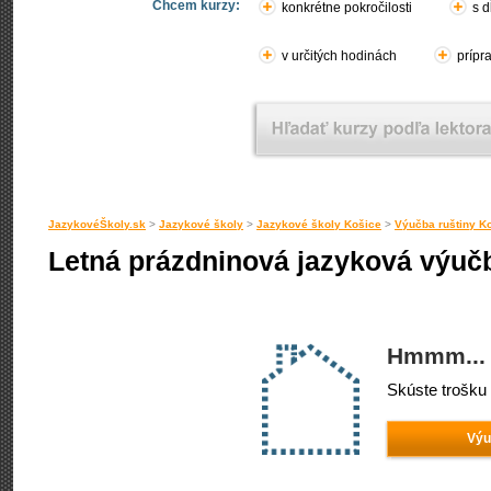
Chcem kurzy:
konkrétne pokročilosti
s d
v určitých hodinách
prípr
JazykovéŠkoly.sk
>
Jazykové školy
>
Jazykové školy Košice
>
Výučba ruštiny K
Letná prázdninová jazyková výučb
Hmmm... 
Skúste trošku 
Výu