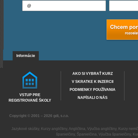
Informácie
AKO SI VYBRAŤ KURZ
V SKRATKE K INZERCII
PODMIENKY POUŽÍVANIA
VSTUP PRE
NAPÍSALI O NÁS
REGISTROVANÉ ŠKOLY
Copyright © 2001 – 2026
gdi, s.r.o.
Jazykové skúšky
,
Kurzy angličtiny
,
Angličtina
,
Výučba angličtiny
,
Kurzy nemč
španielčiny
,
Španielčina
,
Výučba španielčiny
,
Kur