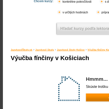
Chcem kurzy:
konkrétne pokročilosti
s d
v určitých hodinách
prípr
JazykovéŠkoly.sk
>
Jazykové školy
>
Jazykové školy Košice
>
Výučba fínčiny K
Výučba fínčiny v Košiciach
Hmmm... 
Skúste trošku 