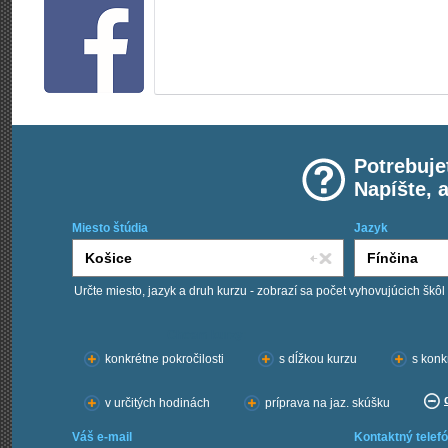
Potrebuje
Napíšte, 
Miesto štúdia
Jazyk
Určte miesto, jazyk a druh kurzu - zobrazí sa počet vyhovujúcich škôl
Chcem kurzy:
konkrétne pokročilosti
s dĺžkou kurzu
s konk
v určitých hodinách
príprava na jaz. skúšku
Váš e-mail
Kontaktný telefó