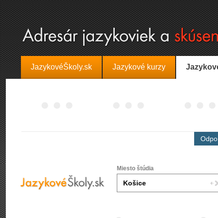
JazykovéŠkoly.sk
Jazykové kurzy
Jazykov
Odpor
Miesto štúdia