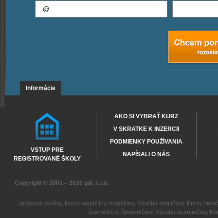
Informácie
AKO SI VYBRAŤ KURZ
V SKRATKE K INZERCII
PODMIENKY POUŽÍVANIA
VSTUP PRE
NAPÍSALI O NÁS
REGISTROVANÉ ŠKOLY
Copyright © 2001 – 2026
gdi, s.r.o.
Jazykové skúšky
,
Kurzy angličtiny
,
Angličtina
,
Výučba angličtiny
,
Kurzy nemč
španielčiny
,
Španielčina
,
Výučba španielčiny
,
Kur