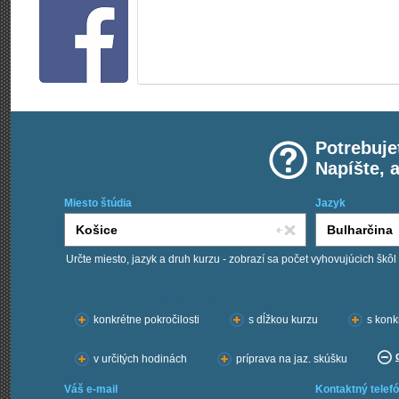
Potrebuje
Napíšte, 
Miesto štúdia
Jazyk
Určte miesto, jazyk a druh kurzu - zobrazí sa počet vyhovujúcich škôl
Chcem kurzy:
konkrétne pokročilosti
s dĺžkou kurzu
s konk
v určitých hodinách
príprava na jaz. skúšku
Váš e-mail
Kontaktný telefó