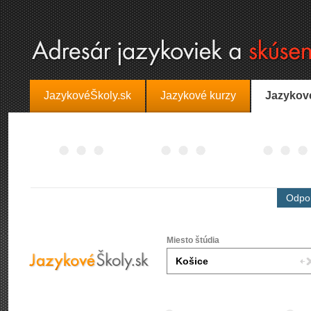
JazykovéŠkoly.sk
Jazykové kurzy
Jazykov
Odpor
Miesto štúdia