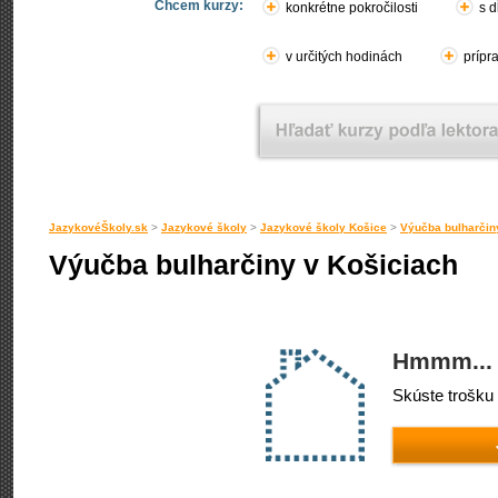
Chcem kurzy:
konkrétne pokročilosti
s d
v určitých hodinách
prípr
JazykovéŠkoly.sk
>
Jazykové školy
>
Jazykové školy Košice
>
Výučba bulharčin
Výučba bulharčiny v Košiciach
Hmmm... 
Skúste trošku 