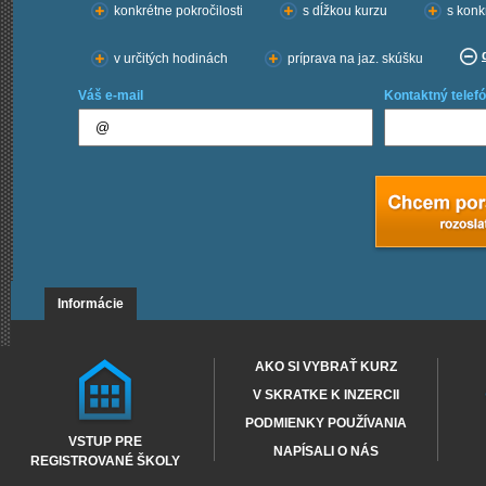
konkrétne pokročilosti
s dĺžkou kurzu
s konk
v určitých hodinách
príprava na jaz. skúšku
Váš e-mail
Kontaktný telefó
Informácie
AKO SI VYBRAŤ KURZ
V SKRATKE K INZERCII
PODMIENKY POUŽÍVANIA
VSTUP PRE
NAPÍSALI O NÁS
REGISTROVANÉ ŠKOLY