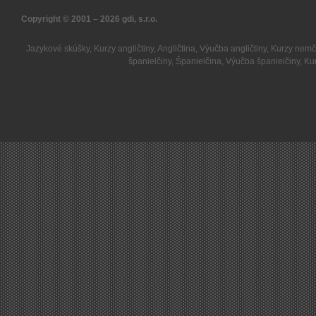
Copyright © 2001 – 2026
gdi, s.r.o.
Jazykové skúšky
,
Kurzy angličtiny
,
Angličtina
,
Výučba angličtiny
,
Kurzy nemč
španielčiny
,
Španielčina
,
Výučba španielčiny
,
Kur