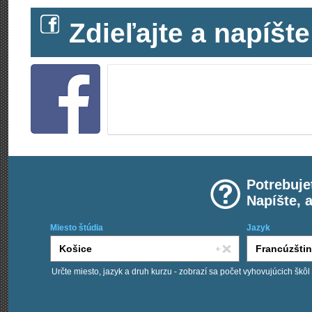
Zdieľajte a napíš
Potrebuje
Napíšte, 
Miesto štúdia
Jazyk
Určte miesto, jazyk a druh kurzu - zobrazí sa počet vyhovujúcich škôl
Chcem kurzy: