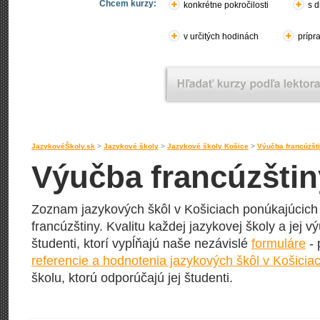
Chcem kurzy:
konkrétne pokročilosti
s d
v určitých hodinách
prípr
JazykovéŠkoly.sk
>
Jazykové školy
>
Jazykové školy Košice
>
Výučba francúzšt
Výučba francúzštin
Zoznam jazykových škôl v Košiciach ponúkajúcich 
francúzštiny. Kvalitu každej jazykovej školy a jej v
študenti, ktorí vypĺňajú naše nezávislé
formuláre
- 
referencie a hodnotenia jazykových škôl v Košicia
školu, ktorú odporúčajú jej študenti.