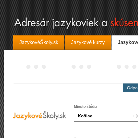
JazykovéŠkoly.sk
Jazykové kurzy
Jazykov
Odpor
Miesto štúdia