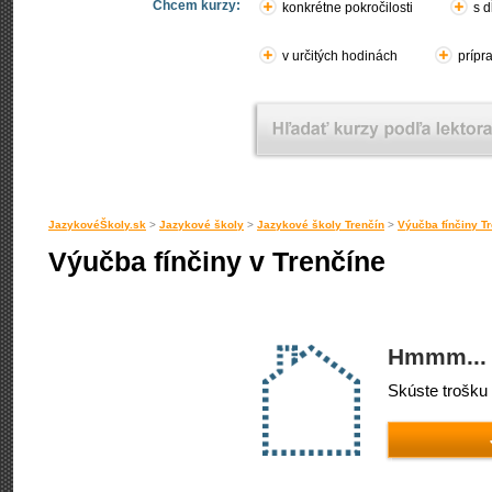
Chcem kurzy:
konkrétne pokročilosti
s d
v určitých hodinách
prípr
JazykovéŠkoly.sk
>
Jazykové školy
>
Jazykové školy Trenčín
>
Výučba fínčiny T
Výučba fínčiny v Trenčíne
Hmmm... 
Skúste trošku 