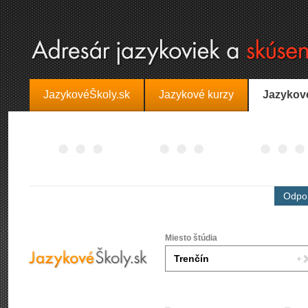
JazykovéŠkoly.sk
Jazykové kurzy
Jazykov
Odpor
Miesto štúdia