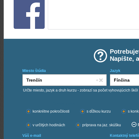
Potrebuje
Napíšte, 
Miesto štúdia
Jazyk
Určte miesto, jazyk a druh kurzu - zobrazí sa počet vyhovujúcich škôl
Chcem kurzy:
konkrétne pokročilosti
s dĺžkou kurzu
s konk
v určitých hodinách
príprava na jaz. skúšku
Váš e-mail
Kontaktný telefó