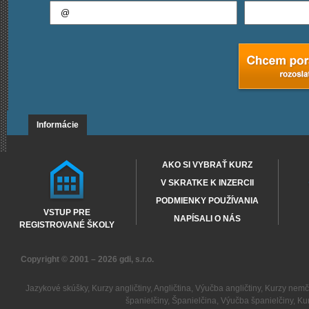
Informácie
AKO SI VYBRAŤ KURZ
V SKRATKE K INZERCII
PODMIENKY POUŽÍVANIA
VSTUP PRE
NAPÍSALI O NÁS
REGISTROVANÉ ŠKOLY
Copyright © 2001 – 2026
gdi, s.r.o.
Jazykové skúšky
,
Kurzy angličtiny
,
Angličtina
,
Výučba angličtiny
,
Kurzy nemč
španielčiny
,
Španielčina
,
Výučba španielčiny
,
Kur