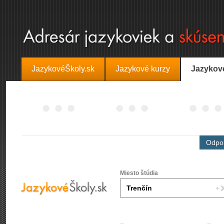
JazykovéŠkoly.sk
Jazykové kurzy
Jazykov
Odpor
Miesto štúdia