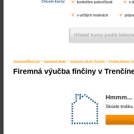
Chcem kurzy:
konkrétne pokročilosti
s d
v určitých hodinách
prípr
JazykovéŠkoly.sk
>
Jazykové školy
>
Jazykové školy Trenčín
>
Výučba fínčiny T
Firemná výučba fínčiny v Trenčín
Hmmm... 
Skúste trošku 