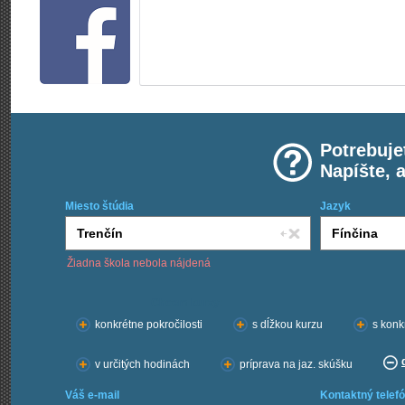
Potrebuje
Napíšte, 
Miesto štúdia
Jazyk
Žiadna škola nebola nájdená
Chcem kurzy:
konkrétne pokročilosti
s dĺžkou kurzu
s konk
v určitých hodinách
príprava na jaz. skúšku
Váš e-mail
Kontaktný telefó