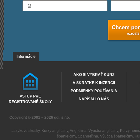
Informácie
AKO SI VYBRAŤ KURZ
V SKRATKE K INZERCII
PODMIENKY POUŽÍVANIA
VSTUP PRE
NAPÍSALI O NÁS
REGISTROVANÉ ŠKOLY
Copyright © 2001 – 2026
gdi, s.r.o.
Jazykové skúšky
,
Kurzy angličtiny
,
Angličtina
,
Výučba angličtiny
,
Kurzy nemč
španielčiny
,
Španielčina
,
Výučba španielčiny
,
Kur