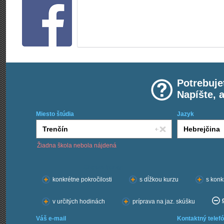
Potrebuje
Napíšte, 
Miesto štúdia
Jazyk
Žiadna škola nebola nájdená
Chcem kurzy:
konkrétne pokročilosti
s dĺžkou kurzu
s konk
v určitých hodinách
príprava na jaz. skúšku
Váš e-mail
Kontaktný telefó