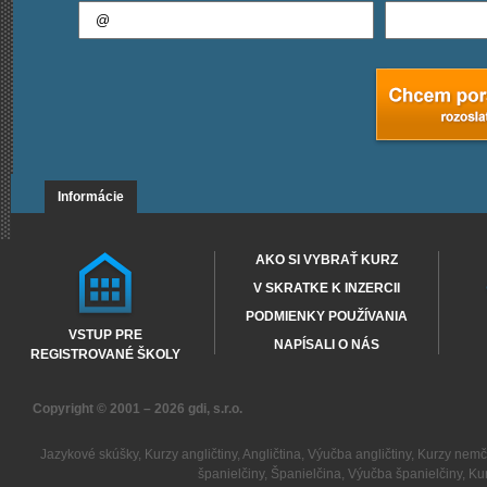
Informácie
AKO SI VYBRAŤ KURZ
V SKRATKE K INZERCII
PODMIENKY POUŽÍVANIA
VSTUP PRE
NAPÍSALI O NÁS
REGISTROVANÉ ŠKOLY
Copyright © 2001 – 2026
gdi, s.r.o.
Jazykové skúšky
,
Kurzy angličtiny
,
Angličtina
,
Výučba angličtiny
,
Kurzy nemč
španielčiny
,
Španielčina
,
Výučba španielčiny
,
Kur