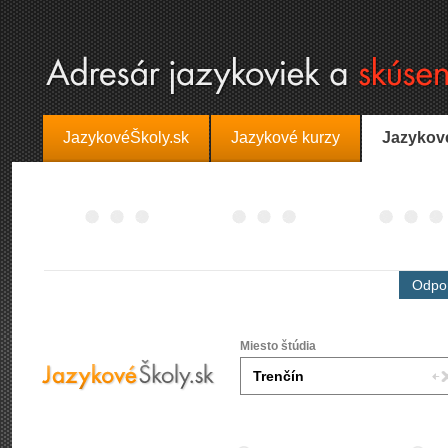
JazykovéŠkoly.sk
Jazykové kurzy
Jazykov
Odpor
Miesto štúdia