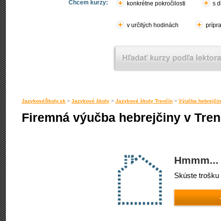
Chcem kurzy:
konkrétne pokročilosti
s d
v určitých hodinách
prípr
JazykovéŠkoly.sk
>
Jazykové školy
>
Jazykové školy Trenčín
>
Výučba hebrejčin
Firemná výučba hebrejčiny v Tren
Hmmm... 
Skúste trošku 