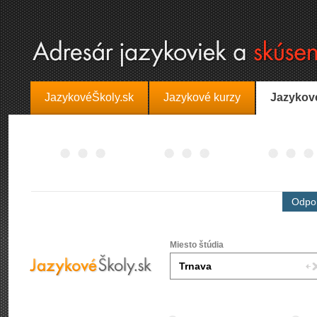
JazykovéŠkoly.sk
Jazykové kurzy
Jazykov
Odpor
Miesto štúdia