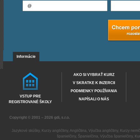
Informácie
AKO SI VYBRAŤ KURZ
V SKRATKE K INZERCII
PODMIENKY POUŽÍVANIA
VSTUP PRE
NAPÍSALI O NÁS
REGISTROVANÉ ŠKOLY
Copyright © 2001 – 2026
gdi, s.r.o.
Jazykové skúšky
,
Kurzy angličtiny
,
Angličtina
,
Výučba angličtiny
,
Kurzy nemč
španielčiny
,
Španielčina
,
Výučba španielčiny
,
Kur