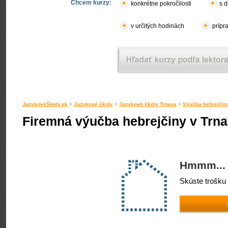
Chcem kurzy:
konkrétne pokročilosti
s d
v určitých hodinách
prípr
JazykovéŠkoly.sk
>
Jazykové školy
>
Jazykové školy Trnava
>
Výučba hebrejčin
Firemná výučba hebrejčiny v Trn
Hmmm... 
Skúste trošku 