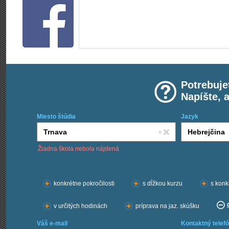
Potrebuje
Napíšte, 
Miesto štúdia
Jazyk
Žiadna škola nebola nájdená
Chcem kurzy:
konkrétne pokročilosti
s dĺžkou kurzu
s konk
v určitých hodinách
príprava na jaz. skúšku
Váš e-mail
Kontaktný telefó