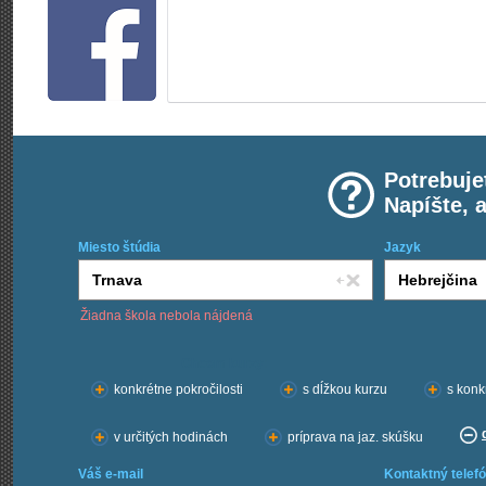
Potrebuje
Napíšte, 
Miesto štúdia
Jazyk
Žiadna škola nebola nájdená
Chcem kurzy:
konkrétne pokročilosti
s dĺžkou kurzu
s konk
v určitých hodinách
príprava na jaz. skúšku
Váš e-mail
Kontaktný telefó