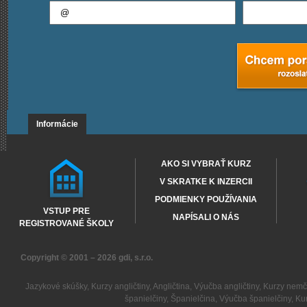
Informácie
AKO SI VYBRAŤ KURZ
V SKRATKE K INZERCII
PODMIENKY POUŽÍVANIA
VSTUP PRE
NAPÍSALI O NÁS
REGISTROVANÉ ŠKOLY
Copyright © 2001 – 2026
gdi, s.r.o.
Jazykové skúšky
,
Kurzy angličtiny
,
Angličtina
,
Výučba angličtiny
,
Kurzy nemč
španielčiny
,
Španielčina
,
Výučba španielčiny
,
Kur