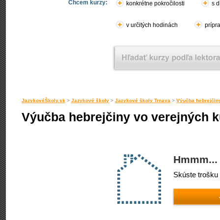
Chcem kurzy:
konkrétne pokročilosti
s d
v určitých hodinách
prípr
JazykovéŠkoly.sk
>
Jazykové školy
>
Jazykové školy Trnava
>
Výučba hebrejčin
Výučba hebrejčiny vo verejných k
Hmmm... 
Skúste trošku 