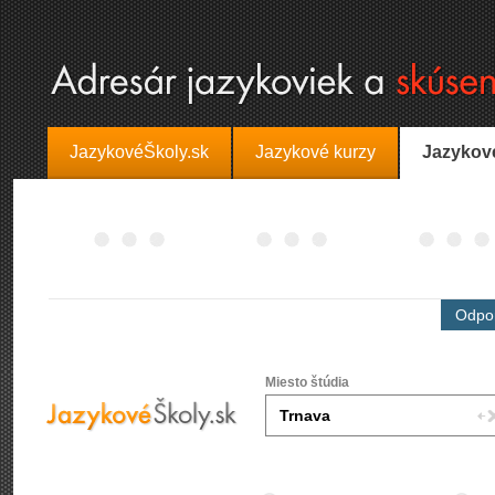
JazykovéŠkoly.sk
Jazykové kurzy
Jazykov
Odpor
Miesto štúdia