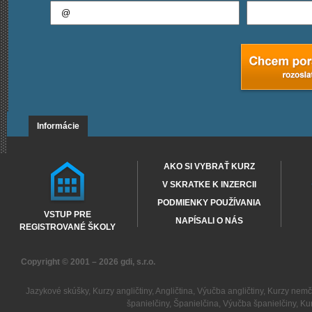
Informácie
AKO SI VYBRAŤ KURZ
V SKRATKE K INZERCII
PODMIENKY POUŽÍVANIA
VSTUP PRE
NAPÍSALI O NÁS
REGISTROVANÉ ŠKOLY
Copyright © 2001 – 2026
gdi, s.r.o.
Jazykové skúšky
,
Kurzy angličtiny
,
Angličtina
,
Výučba angličtiny
,
Kurzy nemč
španielčiny
,
Španielčina
,
Výučba španielčiny
,
Kur