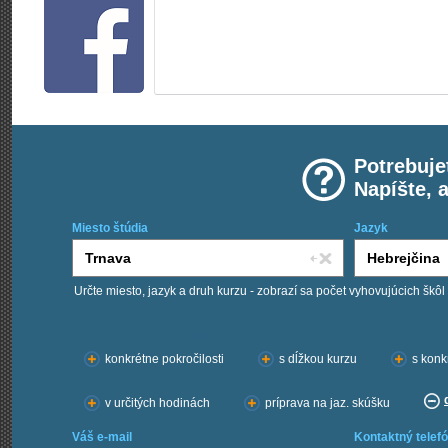
Potrebuje
Napíšte, 
Miesto štúdia
Jazyk
Určte miesto, jazyk a druh kurzu - zobrazí sa počet vyhovujúcich škôl
Chcem kurzy:
konkrétne pokročilosti
s dĺžkou kurzu
s konk
v určitých hodinách
príprava na jaz. skúšku
Váš e-mail
Kontaktný telefó