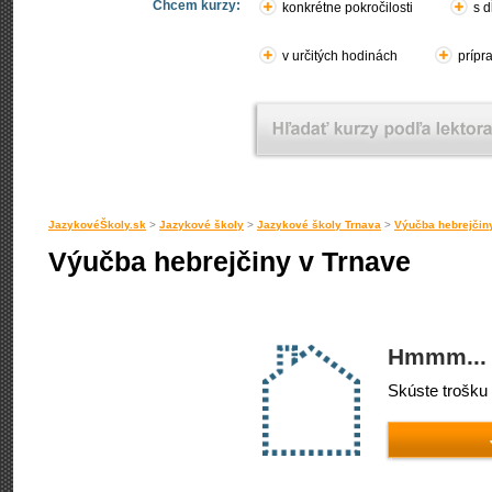
Chcem kurzy:
konkrétne pokročilosti
s d
v určitých hodinách
prípr
JazykovéŠkoly.sk
>
Jazykové školy
>
Jazykové školy Trnava
>
Výučba hebrejčin
Výučba hebrejčiny v Trnave
Hmmm... 
Skúste trošku 