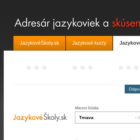
JazykovéŠkoly.sk
Jazykové kurzy
Jazykov
Odpor
Miesto štúdia